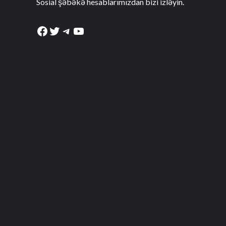
Sosial şəbəkə hesablarımızdan bizi izləyin.
Facebook
Twitter
Telegram
YouTube