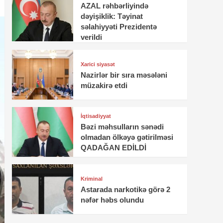
AZAL rəhbərliyində
dəyişiklik: Təyinat
səlahiyyəti Prezidentə
verildi
Xarici siyasət
Nazirlər bir sıra məsələni
müzakirə etdi
İqtisadiyyat
Bəzi məhsulların sənədi
olmadan ölkəyə gətirilməsi
QADAĞAN EDİLDİ
Kriminal
Astarada narkotikə görə 2
nəfər həbs olundu