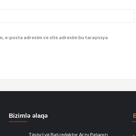
m, e-posta adresim ve site adresim bu tarayıcıya
Bizimlə əlaqə
Təsisçi və Baş redaktor Arzu Paşaqızı