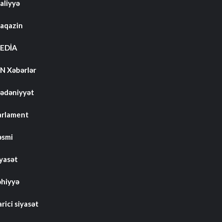
aliyyə
aqazin
EDİA
N Xəbərlər
ədəniyyət
arlament
əsmi
iyasət
əhiyyə
rici siyasət