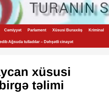
Cəmiyyət
Parlament
Xüsusi Buraxılış
Kriminal
 edib Ağsuda tulladılar – Dəhşətli cinayət
aycan xüsusi
 birgə təlimi