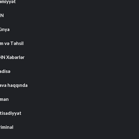
əmiyyət
İN
ünya
m və Təhsil
HN Xəbərlər
adisə
ava haqqında
dman
tisadiyyat
riminal