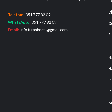
C
D
Telefon
:
051 777 82 09
WhatsApp
:
051 777 82 09
D
Email:
info.turaninsesi@gmail.com
El
F
H
H
İ
İq
K