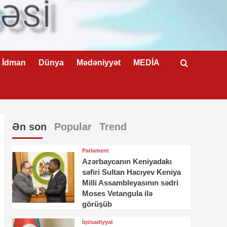
İdman
Dünya
Mədəniyyət
MEDİA
Ən son
Popular
Trend
Parlament
Azərbaycanın Keniyadakı
səfiri Sultan Hacıyev Keniya
Milli Assambleyasının sədri
Moses Vetangula ilə
görüşüb
İqtisadiyyat