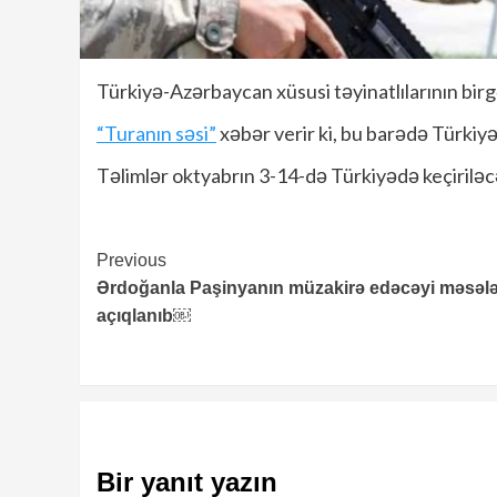
Türkiyə-Azərbaycan xüsusi təyinatlılarının birgə
“Turanın səsi”
xəbər verir ki, bu barədə Türkiyə
Təlimlər oktyabrın 3-14-də Türkiyədə keçiriləc
Continue
Previous
Ərdoğanla Paşinyanın müzakirə edəcəyi məsələ
Reading
açıqlanıb￼
Bir yanıt yazın