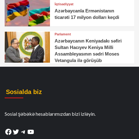
İqtisadiyyat
Azərbaycanla Ermənistanın
ticarəti 17 milyon dolları keçdi
Parlament
Azərbaycanın Keniyadakı səfiri
Sultan Hacıyev Keniya Milli
Assambleyasının sədri Moses
Vetangula ilə görüşüb
Sosialda biz
Sosial şəbəkə hesablarımızdan bizi izləyin.
Facebook
Twitter
Telegram
YouTube