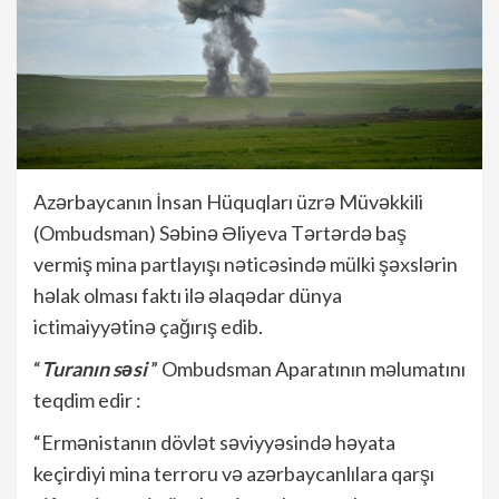
Azərbaycanın İnsan Hüquqları üzrə Müvəkkili
(Ombudsman) Səbinə Əliyeva Tərtərdə baş
vermiş mina partlayışı nəticəsində mülki şəxslərin
həlak olması faktı ilə əlaqədar dünya
ictimaiyyətinə çağırış edib.
“
Turanın səsi
” Ombudsman Aparatının məlumatını
teqdim edir :
“Ermənistanın dövlət səviyyəsində həyata
keçirdiyi mina terroru və azərbaycanlılara qarşı