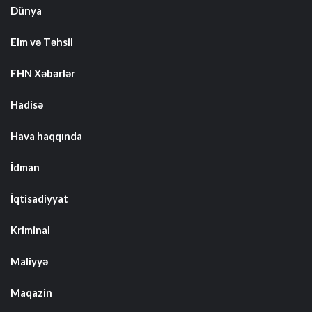
Dünya
Elm və Təhsil
FHN Xəbərlər
Hadisə
Hava haqqında
İdman
İqtisadiyyat
Kriminal
Maliyyə
Maqazin