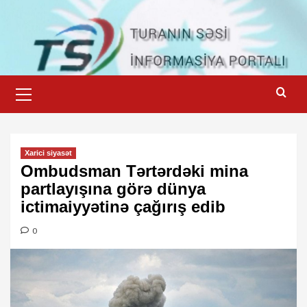
Skip
to
content
Primary
Menu
Xarici siyasət
Ombudsman Tərtərdəki mina
partlayışına görə dünya
ictimaiyyətinə çağırış edib
0