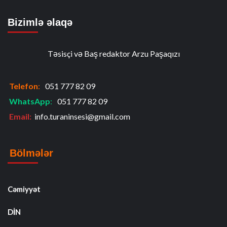
Bizimlə əlaqə
Təsisçi və Baş redaktor Arzu Paşaqızı
Telefon
:
051 777 82 09
WhatsApp
:
051 777 82 09
Email:
info.turaninsesi@gmail.com
Bölmələr
Cəmiyyət
DİN