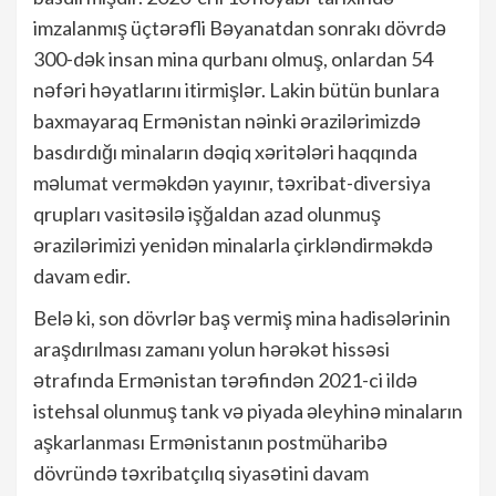
imzalanmış üçtərəfli Bəyanatdan sonrakı dövrdə
300-dək insan mina qurbanı olmuş, onlardan 54
nəfəri həyatlarını itirmişlər. Lakin bütün bunlara
baxmayaraq Ermənistan nəinki ərazilərimizdə
basdırdığı minaların dəqiq xəritələri haqqında
məlumat verməkdən yayınır, təxribat-diversiya
qrupları vasitəsilə işğaldan azad olunmuş
ərazilərimizi yenidən minalarla çirkləndirməkdə
davam edir.
Belə ki, son dövrlər baş vermiş mina hadisələrinin
araşdırılması zamanı yolun hərəkət hissəsi
ətrafında Ermənistan tərəfindən 2021-ci ildə
istehsal olunmuş tank və piyada əleyhinə minaların
aşkarlanması Ermənistanın postmüharibə
dövründə təxribatçılıq siyasətini davam