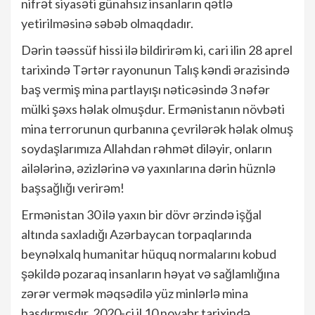
nifrət siyasəti günahsız insanların qətlə
yetirilməsinə səbəb olmaqdadır.
Dərin təəssüf hissi ilə bildirirəm ki, cari ilin 28 aprel
tarixində Tərtər rayonunun Talış kəndi ərazisində
baş vermiş mina partlayışı nəticəsində 3 nəfər
mülki şəxs həlak olmuşdur. Ermənistanın növbəti
mina terrorunun qurbanına çevrilərək həlak olmuş
soydaşlarımıza Allahdan rəhmət diləyir, onların
ailələrinə, əzizlərinə və yaxınlarına dərin hüznlə
başsağlığı verirəm!
Ermənistan 30 ilə yaxın bir dövr ərzində işğal
altında saxladığı Azərbaycan torpaqlarında
beynəlxalq humanitar hüquq normalarını kobud
şəkildə pozaraq insanların həyat və sağlamlığına
zərər vermək məqsədilə yüz minlərlə mina
basdırmışdır. 2020-ci il 10 noyabr tarixində