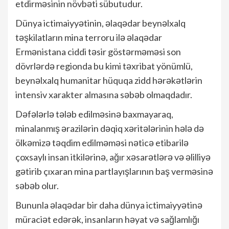
etdirməsinin növbəti sübutudur.
Dünya ictimaiyyətinin, əlaqədar beynəlxalq
təşkilatların mina terroru ilə əlaqədar
Ermənistana ciddi təsir göstərməməsi son
dövrlərdə regionda bu kimi təxribat yönümlü,
beynəlxalq humanitar hüquqa zidd hərəkətlərin
intensiv xarakter almasına səbəb olmaqdadır.
Dəfələrlə tələb edilməsinə baxmayaraq,
minalanmış ərazilərin dəqiq xəritələrinin hələ də
ölkəmizə təqdim edilməməsi nəticə etibarilə
çoxsaylı insan itkilərinə, ağır xəsarətlərə və əlilliyə
gətirib çıxaran mina partlayışlarının baş verməsinə
səbəb olur.
Bununla əlaqədar bir daha dünya ictimaiyyətinə
müraciət edərək, insanların həyat və sağlamlığı