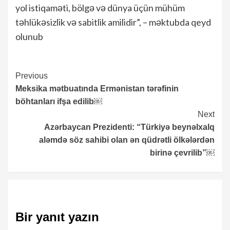
yol istiqaməti, bölgə və dünya üçün mühüm
təhlükəsizlik və sabitlik amilidir”, – məktubda qeyd
olunub
Continue
Previous
Meksika mətbuatında Ermənistan tərəfinin
Reading
böhtanları ifşa edilib￼
Next
Azərbaycan Prezidenti: “Türkiyə beynəlxalq
aləmdə söz sahibi olan ən qüdrətli ölkələrdən
birinə çevrilib”￼
Bir yanıt yazın