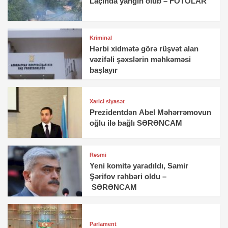
Laçında yanğın olub – FOTOLAR
Kriminal
Hərbi xidmətə görə rüşvət alan
vəzifəli şəxslərin məhkəməsi
başlayır
Xarici siyasət
Prezidentdən Abel Məhərrəmovun
oğlu ilə bağlı SƏRƏNCAM
Rəsmi
Yeni komitə yaradıldı, Samir
Şərifov rəhbəri oldu –
SƏRƏNCAM
Parlament