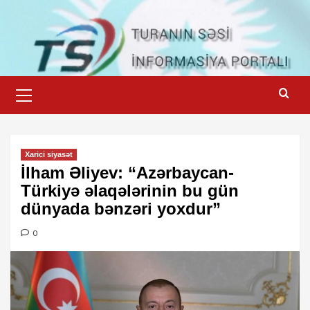
Skip
to
content
Primary
Menu
Xarici siyasət
İlham Əliyev: “Azərbaycan-
Türkiyə əlaqələrinin bu gün
dünyada bənzəri yoxdur”
0