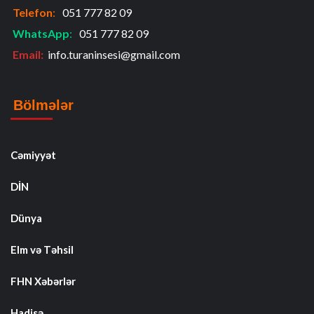
Telefon
:
051 777 82 09
WhatsApp
:
051 777 82 09
Email:
info.turaninsesi@gmail.com
Bölmələr
Cəmiyyət
DİN
Dünya
Elm və Təhsil
FHN Xəbərlər
Hadisə