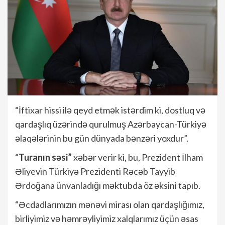
“İftixar hissi ilə qeyd etmək istərdim ki, dostluq və
qardaşlıq üzərində qurulmuş Azərbaycan-Türkiyə
əlaqələrinin bu gün dünyada bənzəri yoxdur”.
“
Turanın səsi”
xəbər verir ki, bu, Prezident İlham
Əliyevin Türkiyə Prezidenti Rəcəb Tayyib
Ərdoğana ünvanladığı məktubda öz əksini tapıb.
“Əcdadlarımızın mənəvi mirası olan qardaşlığımız,
birliyimiz və həmrəyliyimiz xalqlarımız üçün əsas