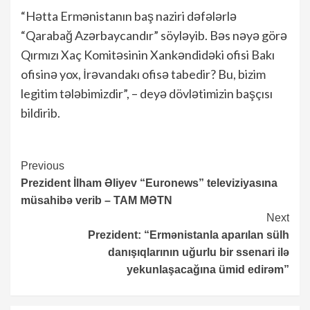
“Hətta Ermənistanın baş naziri dəfələrlə
“Qarabağ Azərbaycandır” söyləyib. Bəs nəyə görə
Qırmızı Xaç Komitəsinin Xankəndidəki ofisi Bakı
ofisinə yox, İrəvandakı ofisə tabedir? Bu, bizim
legitim tələbimizdir”, – deyə dövlətimizin başçısı
bildirib.
Continue
Previous
Prezident İlham Əliyev “Euronews” televiziyasına
Reading
müsahibə verib – TAM MƏTN
Next
Prezident: “Ermənistanla aparılan sülh
danışıqlarının uğurlu bir ssenari ilə
yekunlaşacağına ümid edirəm”