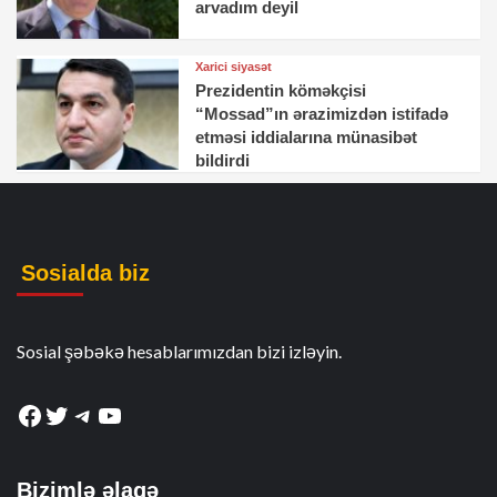
arvadım deyil
Xarici siyasət
Prezidentin köməkçisi
“Mossad”ın ərazimizdən istifadə
etməsi iddialarına münasibət
bildirdi
Sosialda biz
Sosial şəbəkə hesablarımızdan bizi izləyin.
Facebook
Twitter
Telegram
YouTube
Bizimlə əlaqə