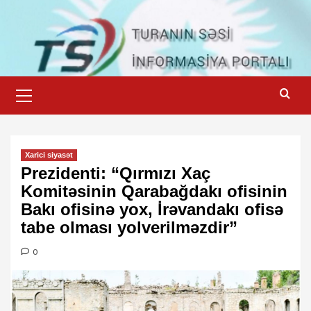
Skip
to
content
Primary
Menu
Xarici siyasət
Prezidenti: “Qırmızı Xaç
Komitəsinin Qarabağdakı ofisinin
Bakı ofisinə yox, İrəvandakı ofisə
tabe olması yolverilməzdir”
0