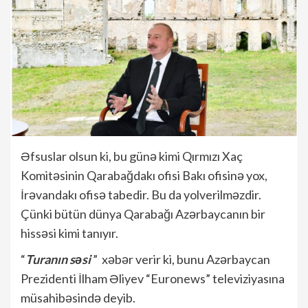
Əfsuslar olsun ki, bu günə kimi Qırmızı Xaç
Komitəsinin Qarabağdakı ofisi Bakı ofisinə yox,
İrəvandakı ofisə tabedir. Bu da yolverilməzdir.
Çünki bütün dünya Qarabağı Azərbaycanın bir
hissəsi kimi tanıyır.
“
Turanın səsi
” xəbər verir ki, bunu Azərbaycan
Prezidenti İlham Əliyev “Euronews” televiziyasına
müsahibəsində deyib.