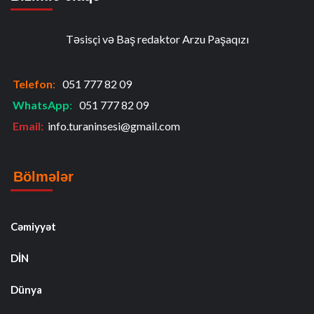
Təsisçi və Baş redaktor Arzu Paşaqızı
Telefon
:
051 777 82 09
WhatsApp
:
051 777 82 09
Email:
info.turaninsesi@gmail.com
Bölmələr
Cəmiyyət
DİN
Dünya