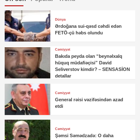
Dünya
Ərdoğana sui-qəsd cəhdi edən
FETÖ-çü həbs olundu
Cəmiyyət
Bakıda peyda olan “beynəlxalq
hüquq müdafiəçisi” David
Seliverstov kimdir? – SENSASİON
detallar
Cəmiyyət
General rəisi vəzifəsindən azad
etdi
Cəmiyyət
Şəmsi Səmədzadə: O daha