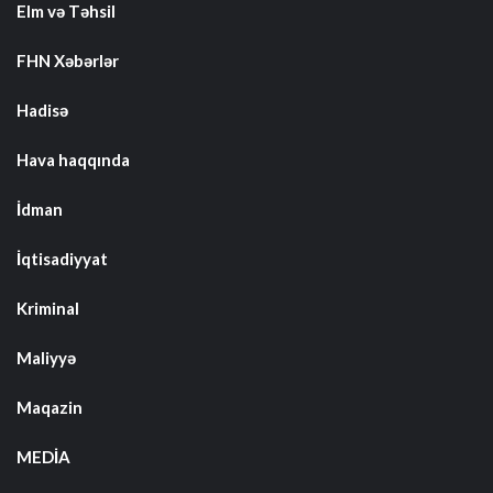
Elm və Təhsil
FHN Xəbərlər
Hadisə
Hava haqqında
İdman
İqtisadiyyat
Kriminal
Maliyyə
Maqazin
MEDİA