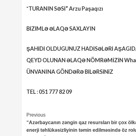
“
TURANIN SƏSİ” Arzu Paşaqızı
BİZİMLƏ ƏLAQƏ SAXLAYIN
ŞAHİDİ OLDUGUNUZ HADİSƏLƏRİ AŞAGI
QEYD OLUNAN ƏLAQƏ NÖMRƏMİZİN Wha
ÜNVANINA GÖNDƏRƏ BİLƏRSİNİZ
TEL : 051 777 82 09
Continue
Previous
“Azərbaycanın zəngin qaz resursları bir çox ölk
Reading
enerji təhlükəsizliyinin təmin edilməsində öz ro