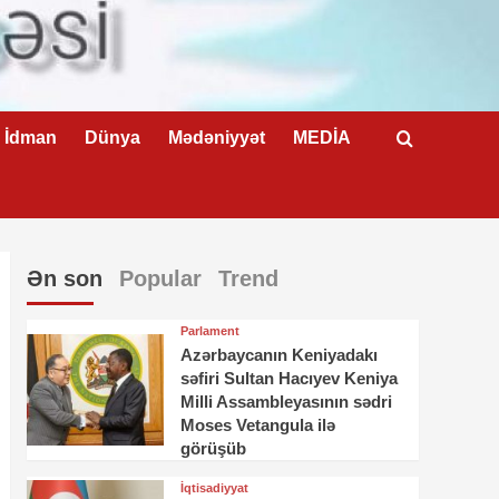
İdman
Dünya
Mədəniyyət
MEDİA
Ən son
Popular
Trend
Parlament
Azərbaycanın Keniyadakı
səfiri Sultan Hacıyev Keniya
Milli Assambleyasının sədri
Moses Vetangula ilə
görüşüb
İqtisadiyyat