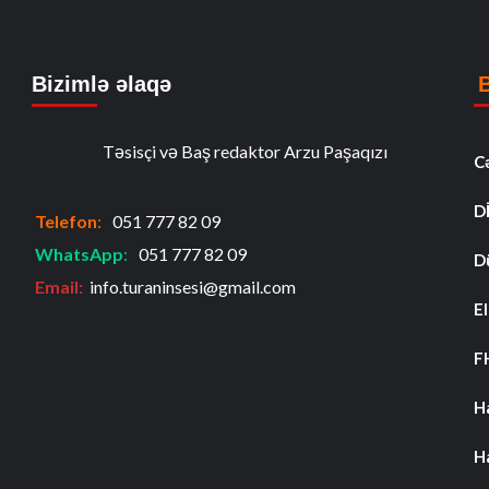
Bizimlə əlaqə
Təsisçi və Baş redaktor Arzu Paşaqızı
C
D
Telefon
:
051 777 82 09
WhatsApp
:
051 777 82 09
D
Email:
info.turaninsesi@gmail.com
El
F
H
H