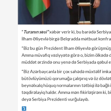
“
Turanın səsi”
xəbər verir ki, bu barədə Serbi
İlham Əliyevlə birgə Belqradda mətbuat konfran
“Biz bu gün Prezident İlham Əliyevlə görüşmüş
Amma müvafiq vəziyyətə görə o, bizim ölkədə d
müddət ərzində onu yenə də Serbiyada qəbul etm
“Biz Azərbaycanla bir çox sahədə müxtəlif imkanl
bütövlüyümüzü qorumağa çalışırıq və öz dövlətl
beynəlxalq hüquq normalarının tətbiqi ilə bağlı
təqdirəlayiq haldır. Amma mən fikirləşirəm ki, b
deyə Serbiya Prezidenti vurğulayıb.