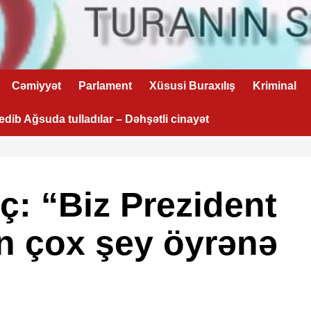
Cəmiyyət
Parlament
Xüsusi Buraxılış
Kriminal
 edib Ağsuda tulladılar – Dəhşətli cinayət
ç: “Biz Prezident
n çox şey öyrənə