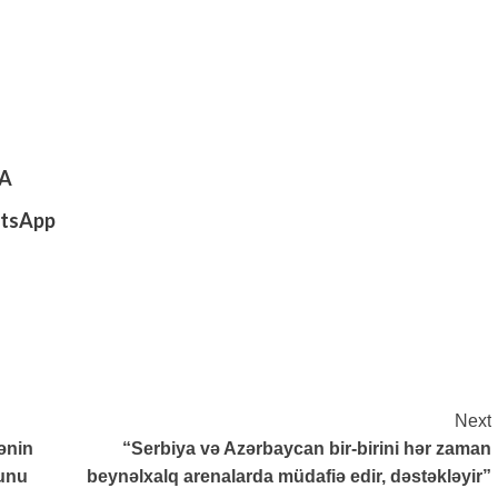
DA
tsApp
Next
ənin
“Serbiya və Azərbaycan bir-birini hər zaman
lunu
beynəlxalq arenalarda müdafiə edir, dəstəkləyir”