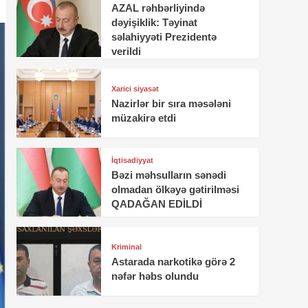
AZAL rəhbərliyində
dəyişiklik: Təyinat
səlahiyyəti Prezidentə
verildi
Xarici siyasət
Nazirlər bir sıra məsələni
müzakirə etdi
İqtisadiyyat
Bəzi məhsulların sənədi
olmadan ölkəyə gətirilməsi
QADAĞAN EDİLDİ
Kriminal
Astarada narkotikə görə 2
nəfər həbs olundu