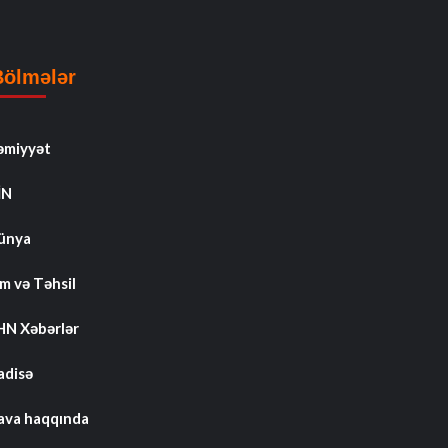
Bölmələr
əmiyyət
İN
ünya
m və Təhsil
HN Xəbərlər
adisə
ava haqqında