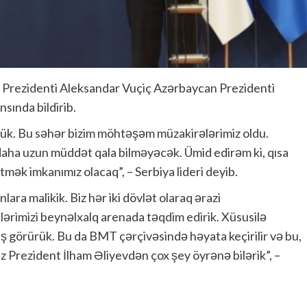
ya Prezidenti Aleksandar Vuçiç Azərbaycan Prezidenti
sında bildirib.
ük. Bu səhər bizim möhtəşəm müzakirələrimiz oldu.
aha uzun müddət qala bilməyəcək. Ümid edirəm ki, qısa
ək imkanımız olacaq”, – Serbiya lideri deyib.
ara malikik. Biz hər iki dövlət olaraq ərazi
ərimizi beynəlxalq arenada təqdim edirik. Xüsusilə
 iş görürük. Bu da BMT çərçivəsində həyata keçirilir və bu,
iz Prezident İlham Əliyevdən çox şey öyrənə bilərik”, –