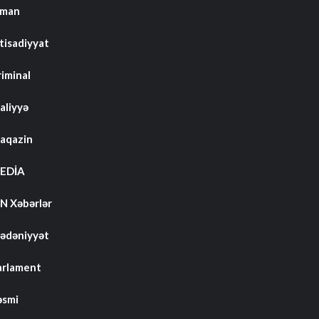
dman
tisadiyyat
riminal
aliyyə
aqazin
EDİA
N Xəbərlər
ədəniyyət
arlament
əsmi