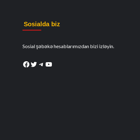
Sosialda biz
Sosial şəbəkə hesablarımızdan bizi izləyin.
Facebook
Twitter
Telegram
YouTube