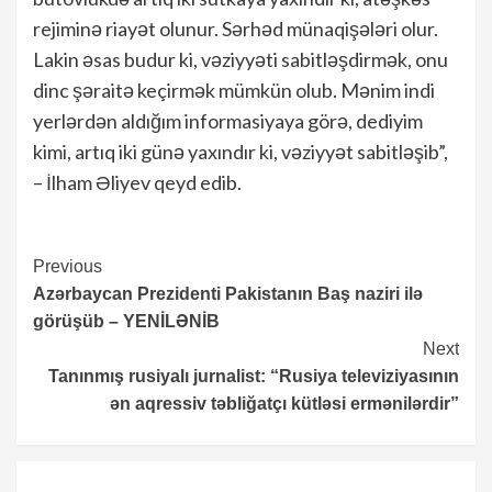
rejiminə riayət olunur. Sərhəd münaqişələri olur.
Lakin əsas budur ki, vəziyyəti sabitləşdirmək, onu
dinc şəraitə keçirmək mümkün olub. Mənim indi
yerlərdən aldığım informasiyaya görə, dediyim
kimi, artıq iki günə yaxındır ki, vəziyyət sabitləşib”,
– İlham Əliyev qeyd edib.
Continue
Previous
Azərbaycan Prezidenti Pakistanın Baş naziri ilə
Reading
görüşüb – YENİLƏNİB
Next
Tanınmış rusiyalı jurnalist: “Rusiya televiziyasının
ən aqressiv təbliğatçı kütləsi ermənilərdir”