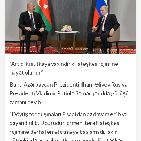
“Artıq iki sutkaya yaxındır ki, atəşkəs rejiminə
riayət olunur”.
Bunu Azərbaycan Prezidenti İlham Əliyev Rusiya
Prezidenti Vladimir Putinlə Səmərqənddə görüşü
zamanı deyib.
“Döyüş toqquşmaları 8 saatdan az davam edib və
dayandırılıb. Doğrudur, erməni tərəfi atəşkəs
rejiminə dərhal əməl etməyə başlamadı, lakin
bütövlükdə artıq iki sutkaya yaxındır ki, atəşkəs