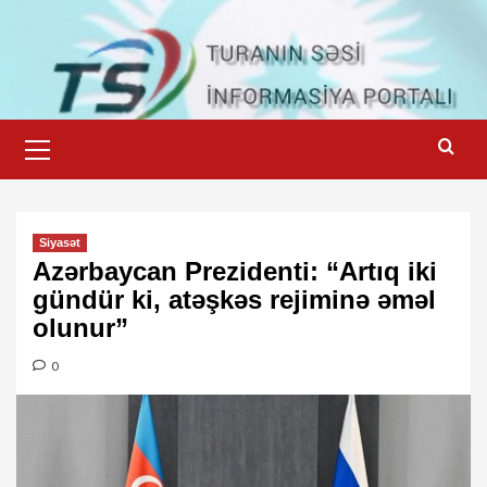
Skip
to
content
Primary
Menu
Siyasət
Azərbaycan Prezidenti: “Artıq iki
gündür ki, atəşkəs rejiminə əməl
olunur”
0