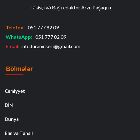
Təsisçi və Baş redaktor Arzu Paşaqızı
Telefon
:
051 777 82 09
WhatsApp
:
051 777 82 09
Email:
info.turaninsesi@gmail.com
Bölmələr
Cəmiyyət
DİN
Dünya
Elm və Təhsil