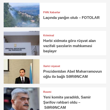
FHN Xəbərlər
Laçında yanğın olub – FOTOLAR
Kriminal
Hərbi xidmətə görə rüşvət alan
vəzifəli şəxslərin məhkəməsi
başlayır
Xarici siyasət
Prezidentdən Abel Məhərrəmovun
oğlu ilə bağlı SƏRƏNCAM
Rəsmi
Yeni komitə yaradıldı, Samir
Şərifov rəhbəri oldu –
SƏRƏNCAM