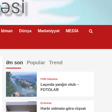
İdman
Dünya
Mədəniyyət
MEDİA
Ən son
Popular
Trend
FHN Xəbərlər
Laçında yanğın olub –
FOTOLAR
Kriminal
Hərbi xidmətə görə rüşvət