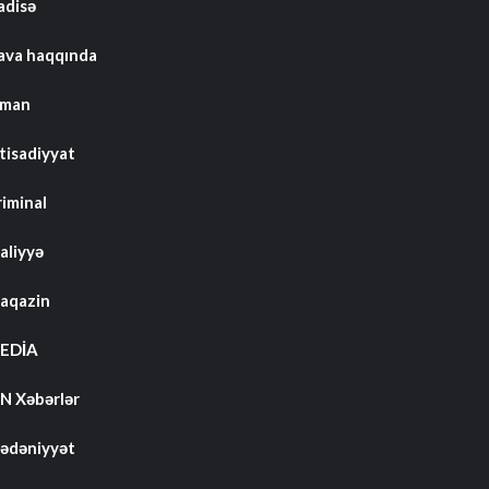
adisə
ava haqqında
dman
tisadiyyat
riminal
aliyyə
aqazin
EDİA
N Xəbərlər
ədəniyyət