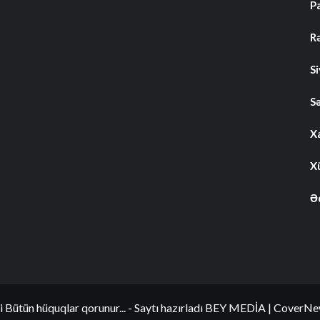
P
R
S
S
Xa
Xü
Ə
i Bütün hüquqlar qorunur... - Saytı hazırladı BEY MEDİA
|
CoverNe