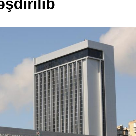
əşdirilib