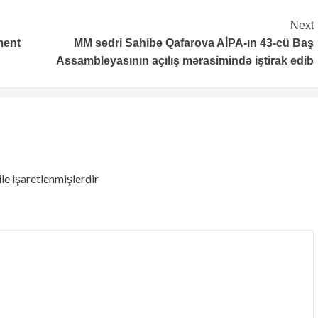
Next
ment
MM sədri Sahibə Qafarova AİPA-ın
43-cü Baş
Assambleyasının açılış mərasimində iştirak edib
ile işaretlenmişlerdir