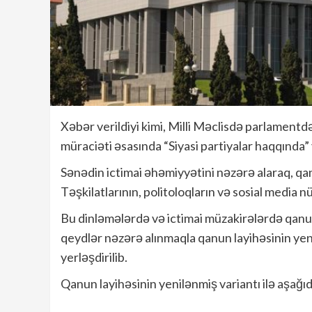
Xəbər verildiyi kimi, Milli Məclisdə parlament
müraciəti əsasında “Siyasi partiyalar haqqında” 
Sənədin ictimai əhəmiyyətini nəzərə alaraq, qan
Təşkilatlarının, politoloqların və sosial media nü
Bu dinləmələrdə və ictimai müzakirələrdə qanun la
qeydlər nəzərə alınmaqla qanun layihəsinin yeni
yerləşdirilib.
Qanun layihəsinin yenilənmiş variantı ilə aşağı