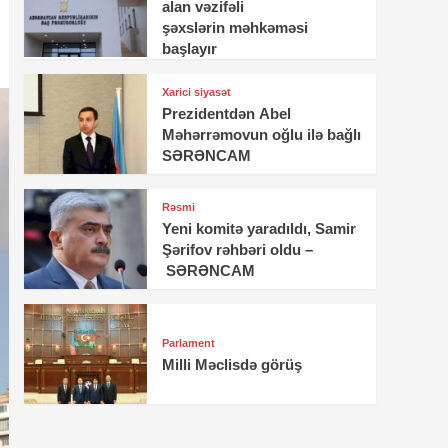
alan vəzifəli
şəxslərin məhkəməsi
başlayır
Xarici siyasət
Prezidentdən Abel
Məhərrəmovun oğlu ilə bağlı
SƏRƏNCAM
Rəsmi
Yeni komitə yaradıldı, Samir
Şərifov rəhbəri oldu –
SƏRƏNCAM
Parlament
Milli Məclisdə görüş