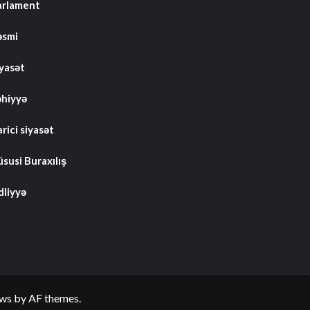
arlament
əsmi
iyasət
əhiyyə
rici siyasət
susi Buraxılış
dliyyə
ws
by AF themes.