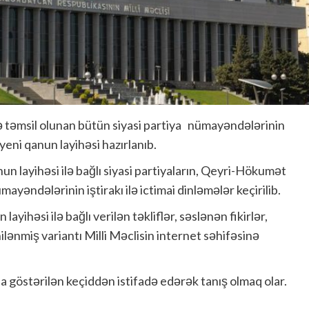
də təmsil olunan bütün siyasi partiya nümayəndələrinin
yeni qanun layihəsi hazırlanıb.
un layihəsi ilə bağlı siyasi partiyaların, Qeyri-Hökumət
mayəndələrinin iştirakı ilə ictimai dinləmələr keçirilib.
yihəsi ilə bağlı verilən təkliflər, səslənən fikirlər,
lənmiş variantı Milli Məclisin internet səhifəsinə
da göstərilən keçiddən istifadə edərək tanış olmaq olar.