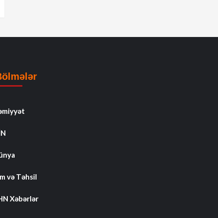
Bölmələr
əmiyyət
İN
ünya
m və Təhsil
HN Xəbərlər