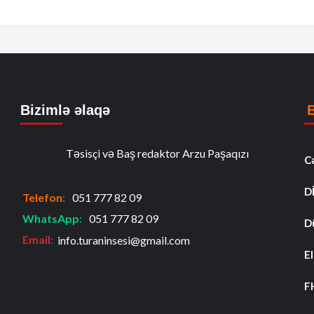
Bizimlə əlaqə
Təsisçi və Baş redaktor Arzu Paşaqızı
C
D
Telefon
:
051 777 82 09
WhatsApp
:
051 777 82 09
D
Email:
info.turaninsesi@gmail.com
El
F