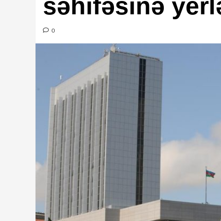
səhifəsinə yerl
0