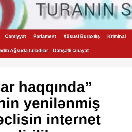
Cəmiyyət
Parlament
Xüsusi Buraxılış
Kriminal
 edib Ağsuda tulladılar – Dəhşətli cinayət
alar haqqında”
nin yenilənmiş
əclisin internet