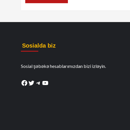
Sosialda biz
Sosial şəbəkə hesablarımızdan bizi izləyin.
Facebook
Twitter
Telegram
YouTube