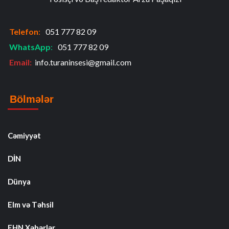
Telefon
:
051 777 82 09
WhatsApp
:
051 777 82 09
Email:
info.turaninsesi@gmail.com
Bölmələr
Cəmiyyət
DİN
Dünya
Elm və Təhsil
FHN Xəbərlər