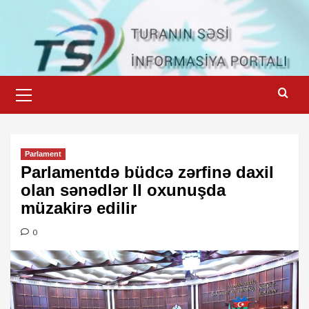
Skip
to
content
Primary
Menu
Parlament
Parlamentdə büdcə zərfinə daxil
olan sənədlər II oxunuşda
müzakirə edilir
0