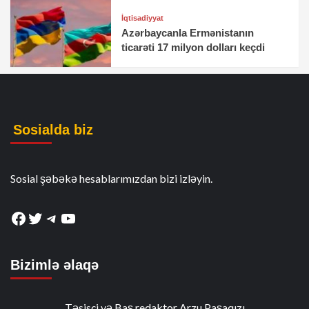
İqtisadiyyat
Azərbaycanla Ermənistanın
ticarəti 17 milyon dolları keçdi
Sosialda biz
Sosial şəbəkə hesablarımızdan bizi izləyin.
Facebook
Twitter
Telegram
YouTube
Bizimlə əlaqə
Təsisçi və Baş redaktor Arzu Paşaqızı