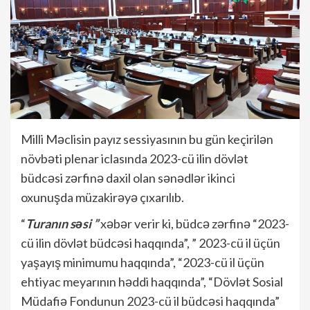
Milli Məclisin payız sessiyasının bu gün keçirilən
növbəti plenar iclasında 2023-cü ilin dövlət
büdcəsi zərfinə daxil olan sənədlər ikinci
oxunuşda müzakirəyə çıxarılıb.
“
Turanın səsi ”
xəbər verir ki, büdcə zərfinə “2023-
cü ilin dövlət büdcəsi haqqında”, ” 2023-cü il üçün
yaşayış minimumu haqqında”, “2023-cü il üçün
ehtiyac meyarının həddi haqqında”, “Dövlət Sosial
Müdafiə Fondunun 2023-cü il büdcəsi haqqında”