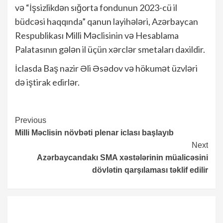
və “İşsizlikdən sığorta fondunun 2023-cü il
büdcəsi haqqında” qanun layihələri, Azərbaycan
Respublikası Milli Məclisinin və Hesablama
Palatasının gələn il üçün xərclər smetaları daxildir.
İclasda Baş nazir Əli Əsədov və hökumət üzvləri
də iştirak edirlər.
Continue
Previous
Milli Məclisin növbəti plenar iclası başlayıb
Reading
Next
Azərbaycandakı SMA xəstələrinin müalicəsini
dövlətin qarşılaması təklif edilir