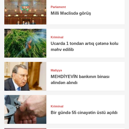
Parlament
Milli Məclisdə görüş
Kriminal
Ucarda 1 tondan artıq çətənə kolu
məhv edilib
Maliyyə
MEHDİYEVİN bankının binası
əlindən alındı
Kriminal
Bir gündə 55 cinayətin üstü açıldı