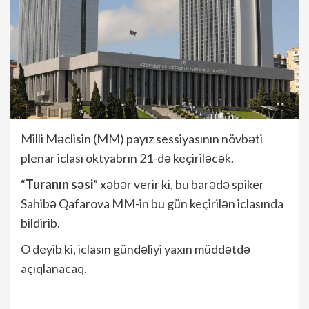
Milli Məclisin (MM) payız sessiyasının növbəti
plenar iclası oktyabrın 21-də keçiriləcək.
“
Turanın səsi
” xəbər verir ki, bu barədə spiker
Sahibə Qafarova MM-in bu gün keçirilən iclasında
bildirib.
O deyib ki, iclasın gündəliyi yaxın müddətdə
açıqlanacaq.