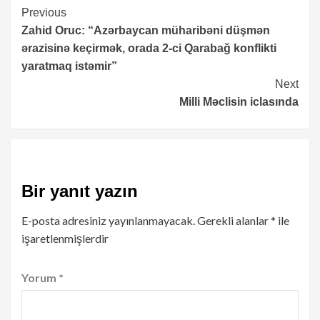
Continue
Previous
Zahid Oruc: “Azərbaycan müharibəni düşmən
Reading
ərazisinə keçirmək, orada 2-ci Qarabağ konflikti
yaratmaq istəmir”
Next
Milli Məclisin iclasında
Bir yanıt yazın
E-posta adresiniz yayınlanmayacak.
Gerekli alanlar
*
ile
işaretlenmişlerdir
Yorum
*