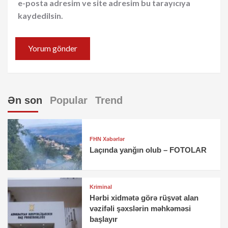
e-posta adresim ve site adresim bu tarayıcıya
kaydedilsin.
Ən son
Popular
Trend
FHN Xəbərlər
Laçında yanğın olub – FOTOLAR
Kriminal
Hərbi xidmətə görə rüşvət alan
vəzifəli şəxslərin məhkəməsi
başlayır