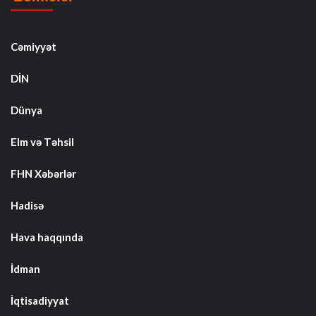
Cəmiyyət
DİN
Dünya
Elm və Təhsil
FHN Xəbərlər
Hadisə
Hava haqqında
İdman
İqtisadiyyat