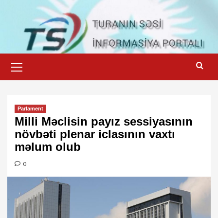
Skip
to
content
Primary
Menu
Parlament
Milli Məclisin payız sessiyasının
növbəti plenar iclasının vaxtı
məlum olub
0