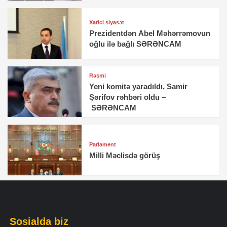
Xarici siyasət
Prezidentdən Abel Məhərrəmovun
oğlu ilə bağlı SƏRƏNCAM
Rəsmi
Yeni komitə yaradıldı, Samir
Şərifov rəhbəri oldu –
SƏRƏNCAM
Parlament
Milli Məclisdə görüş
Sosialda biz