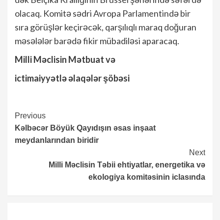
olacaq. Komitə sədri Avropa Parlamentində bir
sıra görüşlər keçirəcək, qarşılıqlı maraq doğuran
məsələlər barədə fikir mübadiləsi aparacaq.
Milli Məclisin Mətbuat və
ictimaiyyətlə əlaqələr şöbəsi
Continue
Previous
Kəlbəcər Böyük Qayıdışın əsas inşaat
Reading
meydanlarından biridir
Next
Milli Məclisin Təbii ehtiyatlar, energetika və
ekologiya
komitəsinin iclasında