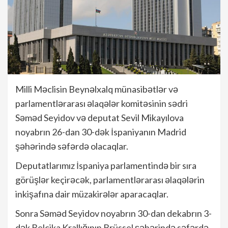
Milli Məclisin Beynəlxalq münasibətlər və
parlamentlərarası əlaqələr komitəsinin sədri
Səməd Seyidov və deputat Sevil Mikayılova
noyabrın 26-dan 30-dək İspaniyanın Madrid
şəhərində səfərdə olacaqlar.
Deputatlarımız İspaniya parlamentində bir sıra
görüşlər keçirəcək, parlamentlərarası əlaqələrin
inkişafına dair müzakirələr aparacaqlar.
Sonra Səməd Seyidov noyabrın 30-dan dekabrın 3-
dək Belçika Krallığının Brüssel şəhərində səfərdə