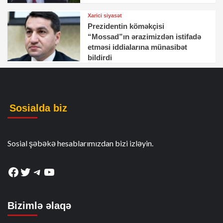
Xarici siyasət
Prezidentin köməkçisi
“Mossad”ın ərazimizdən istifadə
etməsi iddialarına münasibət
bildirdi
Sosialda biz
Sosial şəbəkə hesablarımızdan bizi izləyin.
Facebook
Twitter
Telegram
YouTube
Bizimlə əlaqə