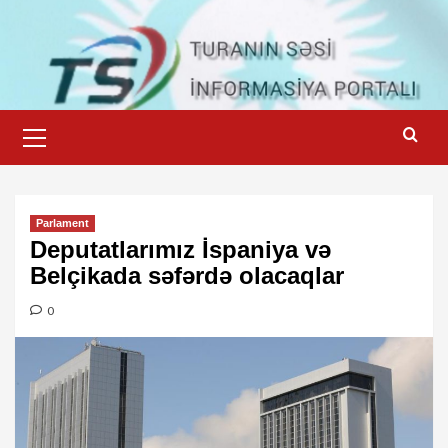
Skip
to
content
Primary
Menu
Parlament
Deputatlarımız İspaniya və
Belçikada səfərdə olacaqlar
0