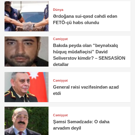
Dünya
Ərdoğana sui-qəsd cəhdi edən
FETÖ-çü həbs olundu
Cəmiyyət
Bakıda peyda olan “beynəlxalq
hüquq müdafiəçisi” David
Seliverstov kimdir? – SENSASİON
detallar
Cəmiyyət
General rəisi vəzifəsindən azad
etdi
Cəmiyyət
Şəmsi Səmədzadə: O daha
arvadım deyil