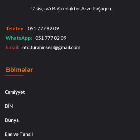
Təsisçi və Baş redaktor Arzu Paşaqızı
Telefon
:
051 777 82 09
WhatsApp
:
051 777 82 09
Email:
info.turaninsesi@gmail.com
Bölmələr
Cəmiyyət
DİN
Dünya
Elm və Təhsil