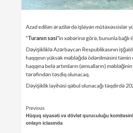
Azad edilən ərazilərdə işləyən mütəxəssislər y
“
Turanın səsi
”in xəbərinə görə, bununla bağlı Ə
Dəyişikliklə Azərbaycan Respublikasının işğald
haqqının yüksək məbləğdə ödənilməsini təmin 
haqqına belə artımların (əmsalların) məbləğini
tərəfindən təsdiq olunacaq.
Dəyişiklik layihəsi qəbul olunacağı təqdirdə 2
Continue
Previous
Hüquq siyasəti və dövlət quruculuğu komitəsin
Reading
onlayn iclasında