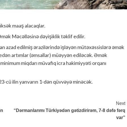
üksək maaş alacaqlar.
mək Məcəlləsinə dəyişiklik təklif edilir.
an azad edilmiş ərazilərində işləyən mütəxəssislərə əmək
edən artımlar (əmsallar) müəyyən ediləcək. Əmək
n minimum miqdarı müvafiq icra hakimiyyəti orqanı
023-cü ilin yanvarın 1-dən qüvvəyə minəcək.
Next
in
“Dərmanlarımı Türkiyədən gətizdirirəm, 7-8 dəfə fərq
var”