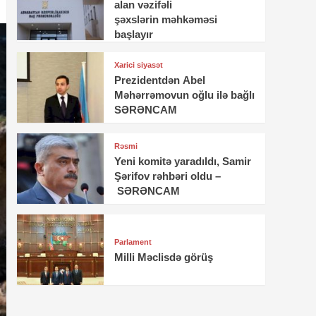
alan vəzifəli
şəxslərin məhkəməsi
başlayır
Xarici siyasət
Prezidentdən Abel
Məhərrəmovun oğlu ilə bağlı
SƏRƏNCAM
Rəsmi
Yeni komitə yaradıldı, Samir
Şərifov rəhbəri oldu –
SƏRƏNCAM
Parlament
Milli Məclisdə görüş