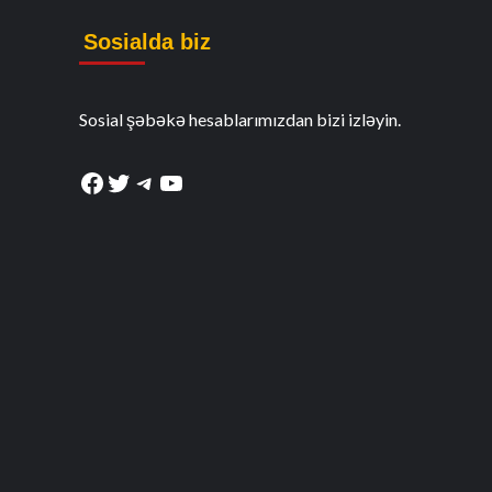
Sosialda biz
Sosial şəbəkə hesablarımızdan bizi izləyin.
Facebook
Twitter
Telegram
YouTube