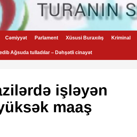
Cəmiyyət
Parlament
Xüsusi Buraxılış
Kriminal
 edib Ağsuda tulladılar – Dəhşətli cinayət
zilərdə işləyən
 yüksək maaş