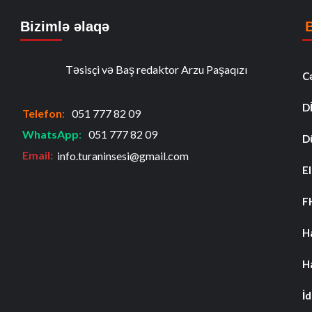
Bizimlə əlaqə
Təsisçi və Baş redaktor Arzu Paşaqızı
C
D
Telefon
:
051 777 82 09
WhatsApp
:
051 777 82 09
D
Email:
info.turaninsesi@gmail.com
El
F
H
H
İ