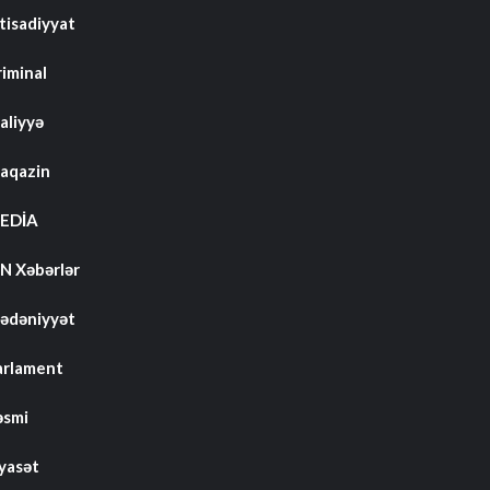
tisadiyyat
riminal
aliyyə
aqazin
EDİA
N Xəbərlər
ədəniyyət
arlament
əsmi
iyasət