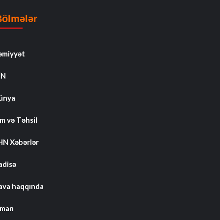
Bölmələr
əmiyyət
İN
ünya
m və Təhsil
HN Xəbərlər
adisə
ava haqqında
dman