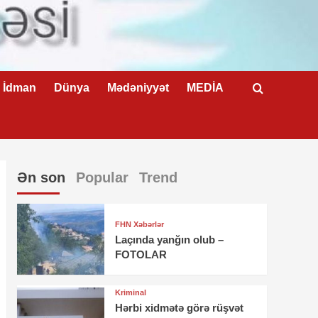
İdman
Dünya
Mədəniyyət
MEDİA
Ən son
Popular
Trend
FHN Xəbərlər
Laçında yanğın olub –
FOTOLAR
Kriminal
Hərbi xidmətə görə rüşvət