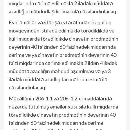
miqdarında cərimə edilməklə 2 ilədək müddətə
azadlığın məhdudlaşdırılması ilə cəzalandırılacaq.
Eyni əməllər vəzifəli şəxs tərəfindən öz qulluq
mövqeyindən istifadə edilməklə törədildikdə və
külli miqdarda törədildikdə cinayətin predmetinin
dəyərinin 40 faizindən 60 faizinədək miqdarında
cərimə və ya cinayətin predmetinin dəyərinin 40
faizi miqdarında cərimə edilməklə 2 ildən 4 ilədək
müddətə azadlığın məhdudlaşdırılması və ya 3
ilədək müddətə azadlıqdan məhrum etmə ilə
cəzalandırılacaq.
Məcəllənin 206-1.1 və 206-1.2-ci maddələridə
nəzərdə tutulmuş əməllər xüsusilə külli miqdarda
törədildikdə cinayətin predmetinin dəyərinin 40
faizindən 60 faizinədək miqdarında cərimə