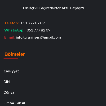
Təsisçi və Baş redaktor Arzu Paşaqızı
Telefon
:
051 777 82 09
WhatsApp
:
051 777 82 09
Email:
info.turaninsesi@gmail.com
Bölmələr
Cəmiyyət
DİN
Dünya
Elm və Təhsil