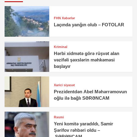
FHN Xəbərlər
Laçında yanğın olub – FOTOLAR
Kriminal
Hərbi xidmətə görə rüşvət alan
vəzifəli şəxslərin məhkəməsi
başlayır
Xarici siyasət
Prezidentdən Abel Məhərrəmovun
oğlu ilə bağlı SƏRƏNCAM
Rəsmi
Yeni komitə yaradıldı, Samir
Şərifov rəhbəri oldu –
SƏRƏNCAM