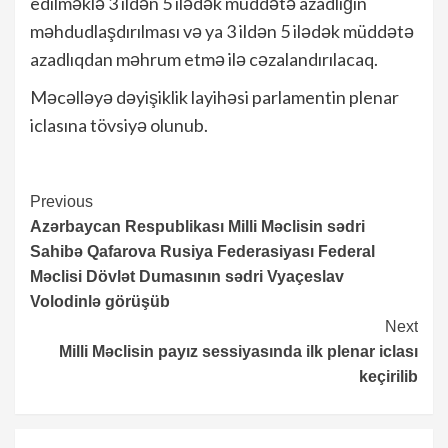
edilməklə 3 ildən 5 ilədək müddətə azadlığın
məhdudlaşdırılması və ya 3 ildən 5 ilədək müddətə
azadlıqdan məhrum etmə ilə cəzalandırılacaq.
Məcəlləyə dəyişiklik layihəsi parlamentin plenar
iclasına tövsiyə olunub.
Continue
Previous
Azərbaycan Respublikası Milli Məclisin sədri
Reading
Sahibə Qafarova Rusiya Federasiyası Federal
Məclisi Dövlət Dumasının sədri Vyaçeslav
Volodinlə görüşüb
Next
Milli Məclisin payız sessiyasında ilk plenar iclası
keçirilib