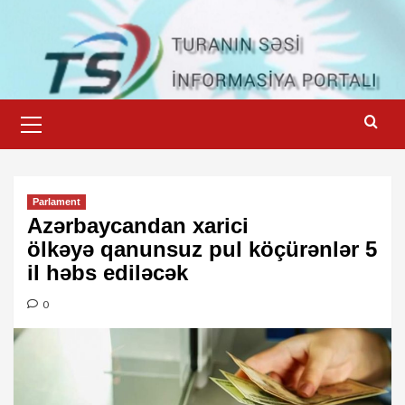
Skip
to
content
Primary
Menu
Parlament
Azərbaycandan xarici
ölkəyə qanunsuz pul köçürənlər 5
il həbs ediləcək
0