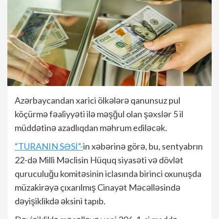
Azərbaycandan xarici ölkələrə qanunsuz pul
köçürmə fəaliyyəti ilə məşğul olan şəxslər 5 il
müddətinə azadlıqdan məhrum ediləcək.
“TURANIN SƏSİ”-
in xəbərinə görə, bu, sentyabrın
22-də Milli Məclisin Hüquq siyasəti və dövlət
quruculuğu komitəsinin iclasında birinci oxunuşda
müzakirəyə çıxarılmış Cinayət Məcəlləsində
dəyişiklikdə əksini tapıb.