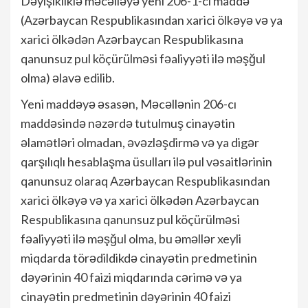
Dəyişikliklə məcəlləyə yeni 206-1-ci maddə
(Azərbaycan Respublikasından xarici ölkəyə və ya
xarici ölkədən Azərbaycan Respublikasına
qanunsuz pul köçürülməsi fəaliyyəti ilə məşğul
olma) əlavə edilib.
Yeni maddəyə əsasən, Məcəllənin 206-cı
maddəsində nəzərdə tutulmuş cinayətin
əlamətləri olmadan, əvəzləşdirmə və ya digər
qarşılıqlı hesablaşma üsulları ilə pul vəsaitlərinin
qanunsuz olaraq Azərbaycan Respublikasından
xarici ölkəyə və ya xarici ölkədən Azərbaycan
Respublikasına qanunsuz pul köçürülməsi
fəaliyyəti ilə məşğul olma, bu əməllər xeyli
miqdarda törədildikdə cinayətin predmetinin
dəyərinin 40 faizi miqdarında cərimə və ya
cinayətin predmetinin dəyərinin 40 faizi