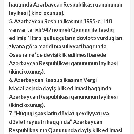
haqqında Azərbaycan Respublikası qanununun
layihəsi (ikinci oxunuş).
5. Azərbaycan Respublikasının 1995-ci il 10
yanvar tarixli 947 nömrəli Qanunu ilə təsdiq
edilmiş “Hərbi qulluqçuların dövlətə vurduqları
ziyana görə maddi məsuliyyəti haqqında
Əsasnamə”də dəyişiklik edilməsi barədə
Azərbaycan Respublikası qanununun layihəsi
(ikinci oxunuş).
6. Azərbaycan Respublikasının Vergi
Məcəlləsində dəyişiklik edilməsi haqqında
Azərbaycan Respublikası qanununun layihəsi
(ikinci oxunuş).
7. “Hüquqi şəxslərin dövlət qeydiyyatı və
dövlət reyestri haqqında” Azərbaycan
Respublikasının Qanununda dəyişiklik edilməsi