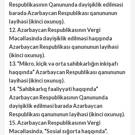
Respublikasının Qanununda dəyişiklik edilməsi
barədə Azərbaycan Respublikası qanununun
layihəsi (ikinci oxunuş).
12. Azərbaycan Respublikasının Vergi
Məcəlləsində dəyişiklik edilməsi haqqında
Azərbaycan Respublikası qanununun layihəsi
(ikinci oxunuş).
13. “Mikro, kiçik və orta sahibkarlığın inkişafı
haqqında” Azərbaycan Respublikası qanununun
layihəsi (ikinci oxunuş).
14. “Sahibkarlıq fəaliyyəti haqqında”
Azərbaycan Respublikasının Qanununda
dəyişiklik edilməsi barədə Azərbaycan
Respublikası qanununun layihəsi (ikinci oxunuş).
15. Azərbaycan Respublikasının Vergi
Məcəlləsində, “Sosial sığorta haqqında”,