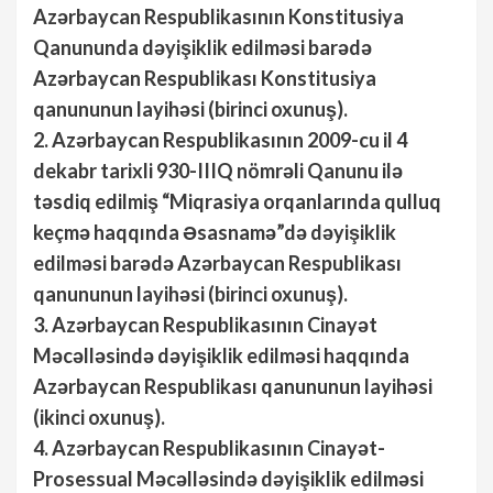
Azərbaycan Respublikasının Konstitusiya
Qanununda dəyişiklik edilməsi barədə
Azərbaycan Respublikası Konstitusiya
qanununun layihəsi (birinci oxunuş).
2. Azərbaycan Respublikasının 2009-cu il 4
dekabr tarixli 930-IIIQ nömrəli Qanunu ilə
təsdiq edilmiş “Miqrasiya orqanlarında qulluq
keçmə haqqında Əsasnamə”də dəyişiklik
edilməsi barədə Azərbaycan Respublikası
qanununun layihəsi (birinci oxunuş).
3. Azərbaycan Respublikasının Cinayət
Məcəlləsində dəyişiklik edilməsi haqqında
Azərbaycan Respublikası qanununun layihəsi
(ikinci oxunuş).
4. Azərbaycan Respublikasının Cinayət-
Prosessual Məcəlləsində dəyişiklik edilməsi