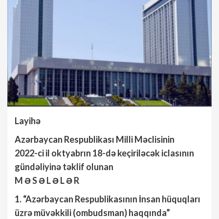
Layihə
Azərbaycan Respublikası Milli Məclisinin
2022-ci il oktyabrın 18-də keçiriləcək iclasının
gündəliyinə təklif olunan
M Ə S Ə L Ə L Ə R
1. “Azərbaycan Respublikasının İnsan hüquqları
üzrə müvəkkili (ombudsman) haqqında”