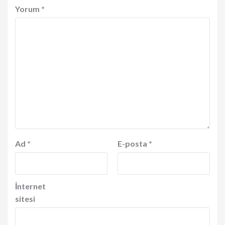
Yorum
*
Ad
*
E-posta
*
İnternet
sitesi