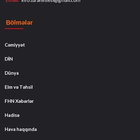
Bölmələr
Cəmiyyət
DİN
Dünya
Elm və Təhsil
FHN Xəbərlər
Hadisə
Hava haqqında