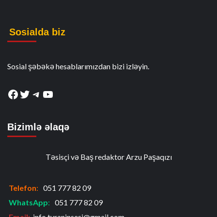
Sosialda biz
Sosial şəbəkə hesablarımızdan bizi izləyin.
Facebook
Twitter
Telegram
YouTube
Bizimlə əlaqə
Təsisçi və Baş redaktor Arzu Paşaqızı
Telefon
:
051 777 82 09
WhatsApp
:
051 777 82 09
Email:
info.turaninsesi@gmail.com