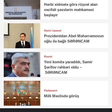
Hərbi xidmətə görə rüşvət alan
vəzifəli şəxslərin məhkəməsi
başlayır
Xarici siyasət
Prezidentdən Abel Məhərrəmovun
oğlu ilə bağlı SƏRƏNCAM
Rəsmi
Yeni komitə yaradıldı, Samir
Şərifov rəhbəri oldu –
SƏRƏNCAM
Parlament
Milli Məclisdə görüş