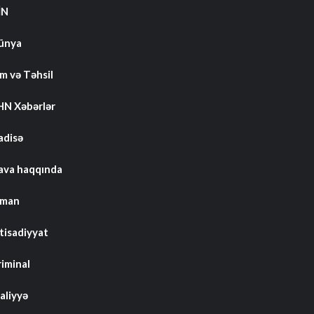
İN
ünya
m və Təhsil
HN Xəbərlər
adisə
ava haqqında
dman
tisadiyyat
riminal
aliyyə