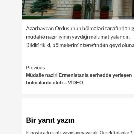
Azərbaycan Ordusunun bölmələri tərəfindən gu
müdafiə nazirliyinin yaydığı məlumat yalandır.
Bildiririk ki, bölmələrimiz tərəfindən qeyd olun
Continue
Previous
Müdafiə naziri Ermənistanla sərhəddə yerləşən
Reading
bölmələrdə olub – VİDEO
Bir yanıt yazın
E-posta adresiniz yayınlanmayacak.
Gerekli alanlar
*