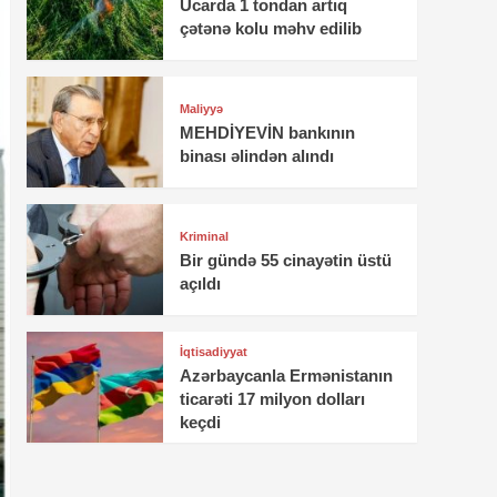
Ucarda 1 tondan artıq
çətənə kolu məhv edilib
Maliyyə
MEHDİYEVİN bankının
binası əlindən alındı
Kriminal
Bir gündə 55 cinayətin üstü
açıldı
İqtisadiyyat
Azərbaycanla Ermənistanın
ticarəti 17 milyon dolları
keçdi