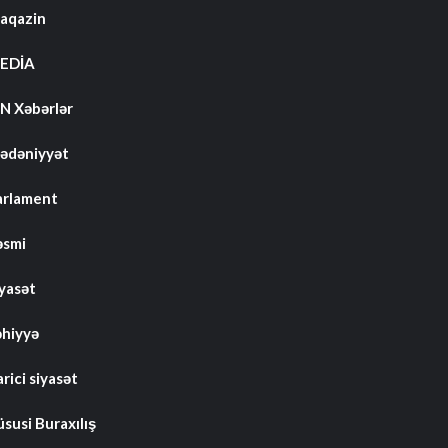
aqazin
EDİA
N Xəbərlər
ədəniyyət
arlament
əsmi
iyasət
əhiyyə
rici siyasət
susi Buraxılış