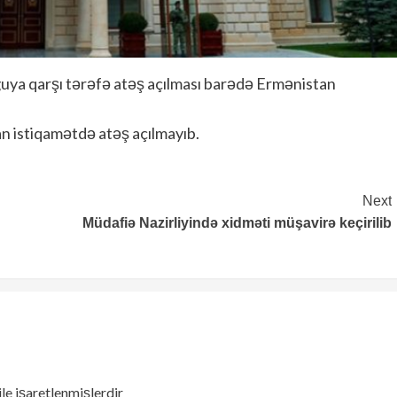
ya qarşı tərəfə atəş açılması barədə Ermənistan
an istiqamətdə atəş açılmayıb.
Next
Müdafiə Nazirliyində xidməti müşavirə keçirilib
ile işaretlenmişlerdir