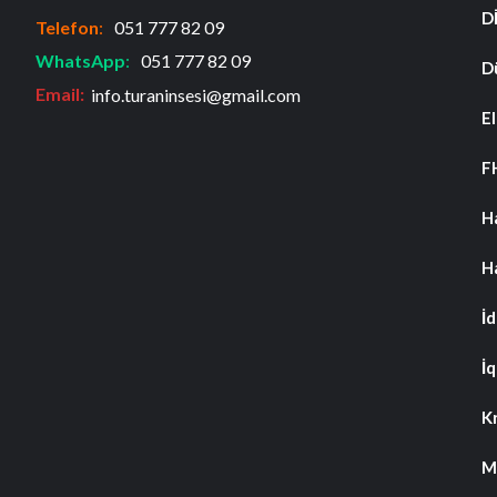
D
Telefon
:
051 777 82 09
WhatsApp
:
051 777 82 09
D
Email:
info.turaninsesi@gmail.com
El
F
H
H
İ
İq
K
M