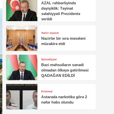
AZAL rəhbərliyində
dəyişiklik: Təyinat
səlahiyyəti Prezidentə
verildi
Xarici siyasət
Nazirlər bir sıra məsələni
müzakirə etdi
İqtisadiyyat
Bəzi məhsulların sənədi
olmadan ölkəyə gətirilməsi
QADAĞAN EDİLDİ
Kriminal
Astarada narkotikə görə 2
nəfər həbs olundu