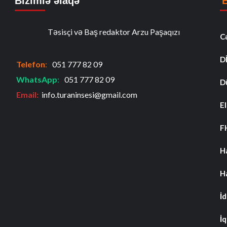
Bizimlə əlaqə
Təsisçi və Baş redaktor Arzu Paşaqızı
C
D
Telefon
:
051 777 82 09
WhatsApp
:
051 777 82 09
D
Email:
info.turaninsesi@gmail.com
El
F
H
H
İ
İq