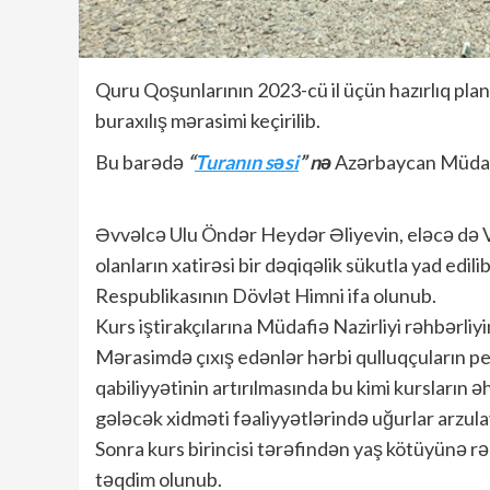
Quru Qoşunlarının 2023-cü il üçün hazırlıq pl
buraxılış mərasimi keçirilib.
Bu barədə
“
Turanın səsi
” nə
Azərbaycan Müdafi
Əvvəlcə Ulu Öndər Heydər Əliyevin, eləcə də V
olanların xatirəsi bir dəqiqəlik sükutla yad edil
Respublikasının Dövlət Himni ifa olunub.
Kurs iştirakçılarına Müdafiə Nazirliyi rəhbərliyin
Mərasimdə çıxış edənlər hərbi qulluqçuların pe
qabiliyyətinin artırılmasında bu kimi kursların
gələcək xidməti fəaliyyətlərində uğurlar arzulay
Sonra kurs birincisi tərəfindən yaş kötüyünə rə
təqdim olunub.