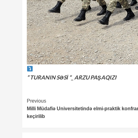
” TURANIN SƏSİ “_ ARZU PAŞAQIZI
Continue
Previous
Milli Müdafiə Universitetində elmi-praktik konfr
Reading
keçirilib