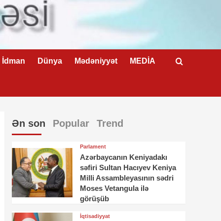
İdman
Dünya
Mədəniyyət
MEDİA
Ən son
Popular
Trend
Parlament
Azərbaycanın Keniyadakı
səfiri Sultan Hacıyev Keniya
Milli Assambleyasının sədri
Moses Vetangula ilə
görüşüb
İqtisadiyyat