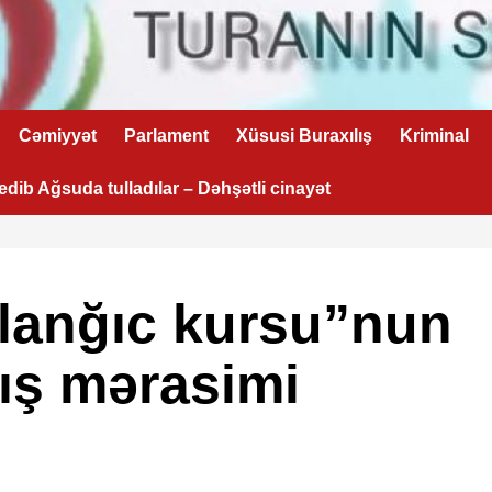
Cəmiyyət
Parlament
Xüsusi Buraxılış
Kriminal
 edib Ağsuda tulladılar – Dəhşətli cinayət
anğıc kursu”nun
lış mərasimi