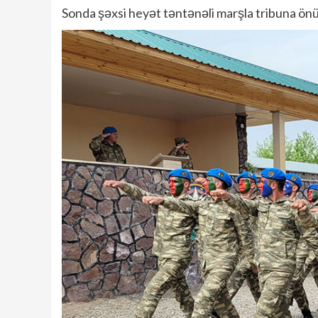
Sonda şəxsi heyət təntənəli marşla tribuna ön