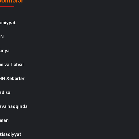
Bölmələr
əmiyyət
İN
ünya
m və Təhsil
HN Xəbərlər
adisə
ava haqqında
dman
tisadiyyat