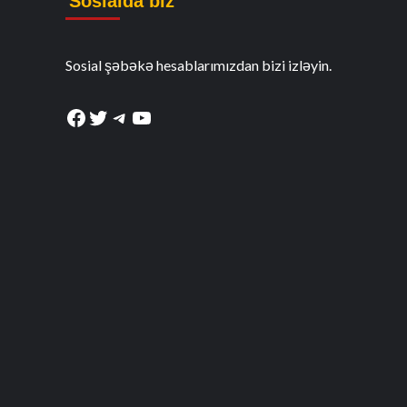
Sosialda biz
Sosial şəbəkə hesablarımızdan bizi izləyin.
Facebook
Twitter
Telegram
YouTube