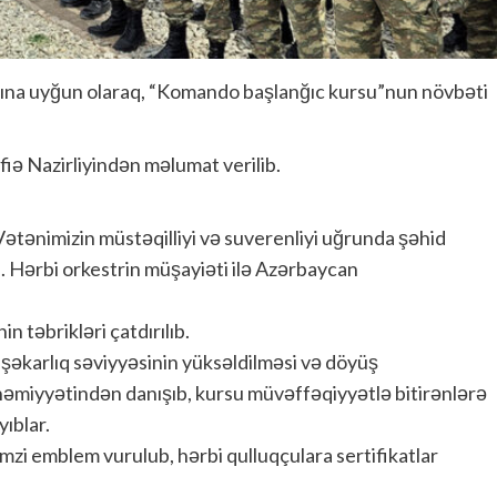
anına uyğun olaraq, “Komando başlanğıc kursu”nun növbəti
ə Nazirliyindən məlumat verilib.
ətənimizin müstəqilliyi və suverenliyi uğrunda şəhid
ib. Hərbi orkestrin müşayiəti ilə Azərbaycan
in təbrikləri çatdırılıb.
şəkarlıq səviyyəsinin yüksəldilməsi və döyüş
 əhəmiyyətindən danışıb, kursu müvəffəqiyyətlə bitirənlərə
ıblar.
mzi emblem vurulub, hərbi qulluqçulara sertifikatlar