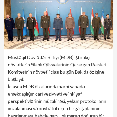
Müstəqil Dövlətlər Birliyi (MDB) iştirakçı
dövlətlərin Silahlı Qüvvələrinin Qərargah Rəisləri
Komitəsinin növbəti iclası bu gün Bakıda öz işinə
başlayıb.
İclasda MDB ölkələrində hərbi sahədə
əməkdaşlığın cari vəziyyəti və inkişaf
perspektivlərinin müzakirəsi, yekun protokolların
imzalanması və növbəti il üçün birgə iş planının
hazırlanması, habelə qarşılıqlı maraq doğuran bir