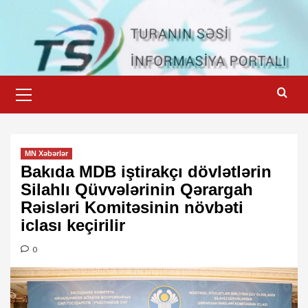
Skip
to
content
Primary
Menu
MN Xəbərlər
Bakıda MDB iştirakçı dövlətlərin
Silahlı Qüvvələrinin Qərargah
Rəisləri Komitəsinin növbəti
iclası keçirilir
0