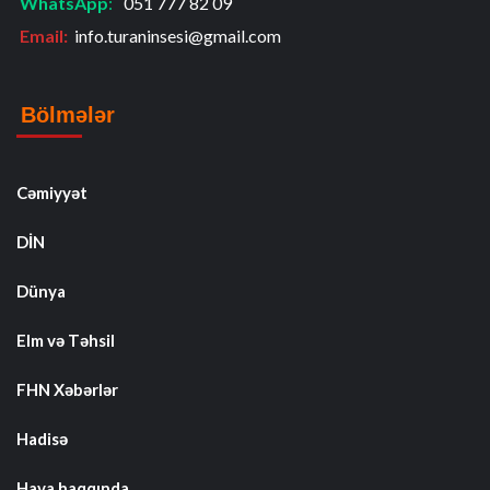
WhatsApp
:
051 777 82 09
Email:
info.turaninsesi@gmail.com
Bölmələr
Cəmiyyət
DİN
Dünya
Elm və Təhsil
FHN Xəbərlər
Hadisə
Hava haqqında