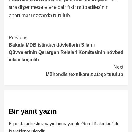
sıra digər məsələlərə dair fikir mübadiləsinin
aparılması nəzərdə tutulub.
Continue
Previous
Bakıda MDB iştirakçı dövlətlərin Silahlı
Reading
Qüvvələrinin Qərargah Rəisləri Komitəsinin növbəti
iclası keçirilib
Next
Mühəndis texnikamız atəşə tutulub
Bir yanıt yazın
E-posta adresiniz yayınlanmayacak.
Gerekli alanlar
*
ile
işaretlenmişlerdir