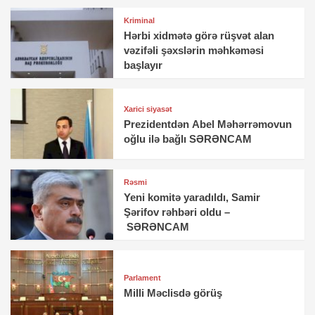
Kriminal
Hərbi xidmətə görə rüşvət alan
vəzifəli şəxslərin məhkəməsi
başlayır
Xarici siyasət
Prezidentdən Abel Məhərrəmovun
oğlu ilə bağlı SƏRƏNCAM
Rəsmi
Yeni komitə yaradıldı, Samir
Şərifov rəhbəri oldu –
SƏRƏNCAM
Parlament
Milli Məclisdə görüş