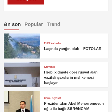
Ən son
Popular
Trend
FHN Xəbərlər
Laçında yanğın olub – FOTOLAR
Kriminal
Hərbi xidmətə görə rüşvət alan
vəzifəli şəxslərin məhkəməsi
başlayır
Xarici siyasət
Prezidentdən Abel Məhərrəmovun
oğlu ilə bağlı SƏRƏNCAM