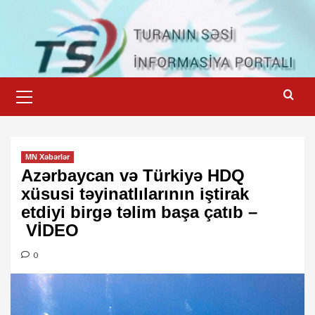
Skip
to
content
Primary
Menu
MN Xəbərlər
Azərbaycan və Türkiyə HDQ
xüsusi təyinatlılarının iştirak
etdiyi birgə təlim başa çatıb –
VİDEO
0