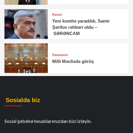
Rəsmi
Yeni komitə yaradıldı, Samir
Şərifov rəhbəri oldu –
SƏRƏNCAM
Parlament
Milli Məclisdə görüş
Sosialda biz
Sosial şəbəkə hesablarımızdan bizi izləyin.