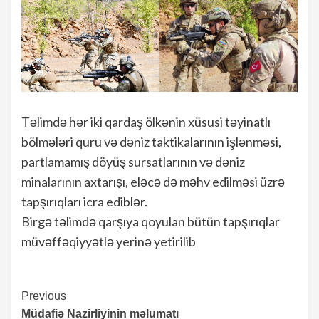
Təlimdə hər iki qardaş ölkənin xüsusi təyinatlı
bölmələri quru və dəniz taktikalarının işlənməsi,
partlamamış döyüş sursatlarının və dəniz
minalarının axtarışı, eləcə də məhv edilməsi üzrə
tapşırıqları icra ediblər.
Birgə təlimdə qarşıya qoyulan bütün tapşırıqlar
müvəffəqiyyətlə yerinə yetirilib
Continue
Previous
Müdafiə Nazirliyinin məlumatı