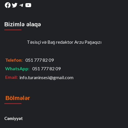
Facebook
Twitter
Telegram
YouTube
Bizimlə əlaqə
Təsisçi və Baş redaktor Arzu Paşaqızı
Telefon
:
051 777 82 09
WhatsApp
:
051 777 82 09
Email:
info.turaninsesi@gmail.com
Bölmələr
Cəmiyyət