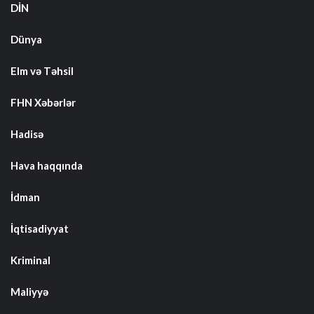
DİN
Dünya
Elm və Təhsil
FHN Xəbərlər
Hadisə
Hava haqqında
İdman
İqtisadiyyat
Kriminal
Maliyyə