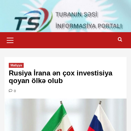
Skip
to
content
Primary
Menu
Maliyyə
Rusiya İrana ən çox investisiya
qoyan ölkə olub
0