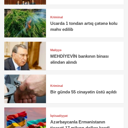
Kriminal
Ucarda 1 tondan artıq çətənə kolu
məhv edilib
Maliyyə
MEHDİYEVİN bankının binası
əlindən alındı
Kriminal
Bir gündə 55 cinayətin üstü açıldı
İqtisadiyyat
Azərbaycanla Ermənistanın
ticarəti 17 milyon dolları keçdi