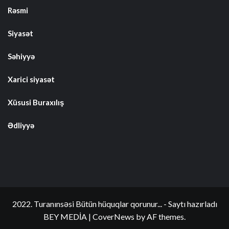
Rəsmi
Siyasət
Səhiyyə
Xarici siyasət
Xüsusi Buraxılış
Ədliyyə
2022. Turanınsəsi Bütün hüquqlar qorunur... - Saytı hazırladı
BEY MEDİA
|
CoverNews
by AF themes.