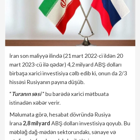
İran son maliyyə ilində (21 mart 2022-ci ildən 20
mart 2023-cü ilə qədər) 4,2 milyard ABŞ dolları
birbaşa xarici investisiya cəlb edib ki, onun da 2/3
hissəsi Rusiyanın payına düşüb.
“
Turanın səsi
” bu barədə xarici mətbuata
istinadən xəbər verir.
Məlumata görə, hesabat dövründə Rusiya
İrana
2,8 milyard
ABŞ dolları investisiya qoyub. Bu
məbləğ dağ-mədən sektorundakı, sənaye və