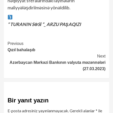
nəqliyyat sferalarındakı layihələrin
maliyyələşdirilməsinə yönəldilib.
” TURANIN SƏSİ “_ ARZU PAŞAQIZI
Continue
Previous
Qızıl bahalaşıb
Reading
Next
Azərbaycan Mərkəzi Bankının valyuta məzənnələri
(27.03.2023)
Bir yanıt yazın
E-posta adresiniz yayınlanmayacak.
Gerekli alanlar
*
ile