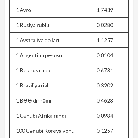
1 Avro
1,7439
1 Rusiya rublu
0,0280
1 Avstraliya dolları
1,1257
1 Argentina pesosu
0,0104
1 Belarus rublu
0,6731
1 Braziliya rialı
0,3202
1 BƏƏ dirhəmi
0,4628
1 Cənubi Afrika randı
0,0984
100 Cənubi Koreya vonu
0,1257