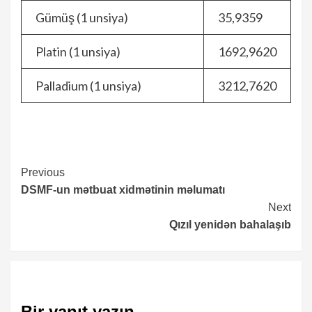
Gümüş (1 unsiya)
35,9359
Platin (1 unsiya)
1692,9620
Palladium (1 unsiya)
3212,7620
Continue
Previous
DSMF-un mətbuat xidmətinin məlumatı
Reading
Next
Qızıl yenidən bahalaşıb
Bir yanıt yazın