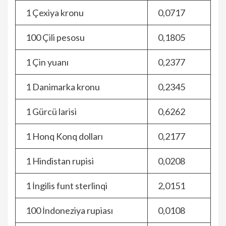
1 Çexiya kronu
0,0717
100 Çili pesosu
0,1805
1 Çin yuanı
0,2377
1 Danimarka kronu
0,2345
1 Gürcü larisi
0,6262
1 Honq Konq dolları
0,2177
1 Hindistan rupisi
0,0208
1 İngilis funt sterlinqi
2,0151
100 İndoneziya rupiası
0,0108