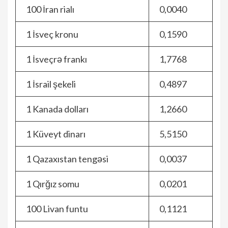
100 İran rialı
0,0040
1 İsveç kronu
0,1590
1 İsveçrə frankı
1,7768
1 İsrail şekeli
0,4897
1 Kanada dolları
1,2660
1 Küveyt dinarı
5,5150
1 Qazaxıstan tengəsi
0,0037
1 Qırğız somu
0,0201
100 Livan funtu
0,1121