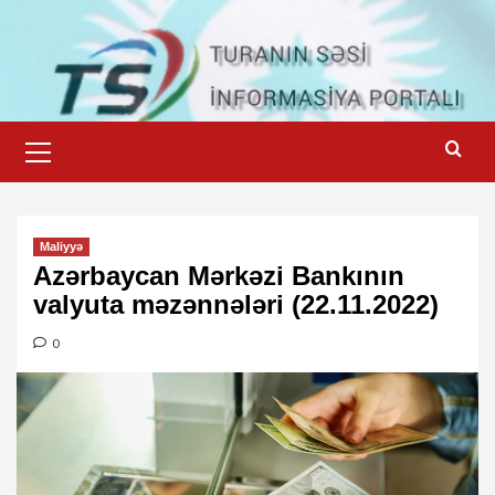
Skip
to
content
Primary
Menu
Maliyyə
Azərbaycan Mərkəzi Bankının
valyuta məzənnələri (22.11.2022)
0