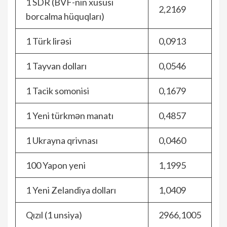
1 SDR (BVF-nin xüsusi
2,2169
borcalma hüquqları)
1 Türk lirəsi
0,0913
1 Tayvan dolları
0,0546
1 Tacik somonisi
0,1679
1 Yeni türkmən manatı
0,4857
1 Ukrayna qrivnası
0,0460
100 Yapon yeni
1,1995
1 Yeni Zelandiya dolları
1,0409
Qızıl (1 unsiya)
2966,1005