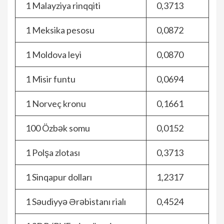
1 Malayziya rinqqiti
0,3713
1 Meksika pesosu
0,0872
1 Moldova leyi
0,0870
1 Misir funtu
0,0694
1 Norveç kronu
0,1661
100 Özbək somu
0,0152
1 Polşa zlotası
0,3713
1 Sinqapur dolları
1,2317
1 Səudiyyə Ərəbistanı rialı
0,4524