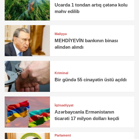
Ucarda 1 tondan artıq çətənə kolu
məhv edilib
Maliyyə
MEHDİYEVİN bankının binası
əlindən alındı
Kriminal
Bir gündə 55 cinayətin üstü açıldı
İqtisadiyyat
Azərbaycanla Ermənistanın
ticarəti 17 milyon dolları keçdi
Parlament