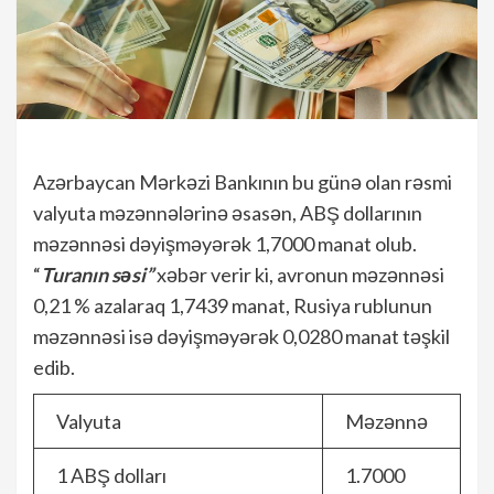
Azərbaycan Mərkəzi Bankının bu günə olan rəsmi
valyuta məzənnələrinə əsasən, ABŞ dollarının
məzənnəsi dəyişməyərək 1,7000 manat olub.
“
Turanın səsi”
xəbər verir ki, avronun məzənnəsi
0,21 % azalaraq 1,7439 manat, Rusiya rublunun
məzənnəsi isə dəyişməyərək 0,0280 manat təşkil
edib.
Valyuta
Məzənnə
1 ABŞ dolları
1.7000