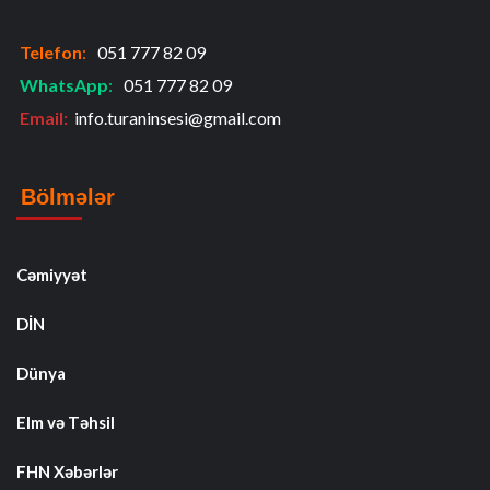
Telefon
:
051 777 82 09
WhatsApp
:
051 777 82 09
Email:
info.turaninsesi@gmail.com
Bölmələr
Cəmiyyət
DİN
Dünya
Elm və Təhsil
FHN Xəbərlər