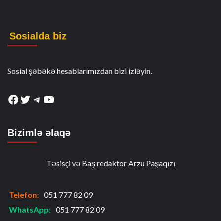
Sosialda biz
Sosial şəbəkə hesablarımızdan bizi izləyin.
Facebook
Twitter
Telegram
YouTube
Bizimlə əlaqə
Təsisçi və Baş redaktor Arzu Paşaqızı
Telefon
:
051 777 82 09
WhatsApp
:
051 777 82 09