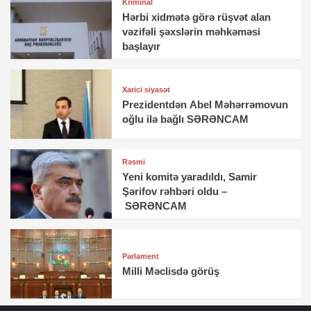
Kriminal
Hərbi xidmətə görə rüşvət alan
vəzifəli şəxslərin məhkəməsi
başlayır
Xarici siyasət
Prezidentdən Abel Məhərrəmovun
oğlu ilə bağlı SƏRƏNCAM
Rəsmi
Yeni komitə yaradıldı, Samir
Şərifov rəhbəri oldu –
SƏRƏNCAM
Parlament
Milli Məclisdə görüş