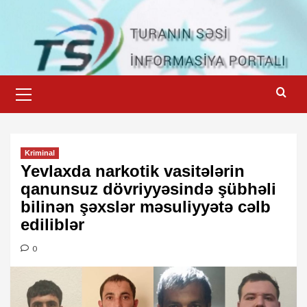
Skip
to
content
Primary
Menu
Kriminal
Yevlaxda narkotik vasitələrin
qanunsuz dövriyyəsində şübhəli
bilinən şəxslər məsuliyyətə cəlb
ediliblər
0