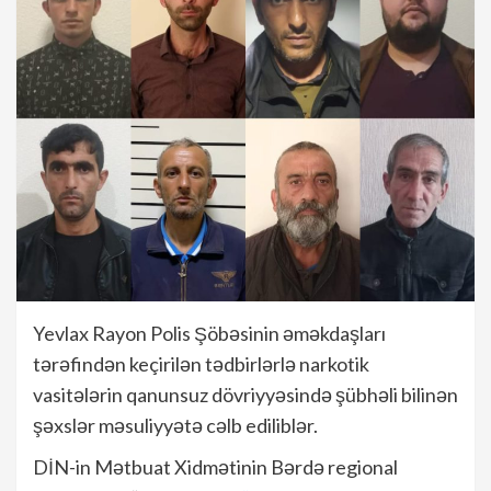
Yevlax Rayon Polis Şöbəsinin əməkdaşları
tərəfindən keçirilən tədbirlərlə narkotik
vasitələrin qanunsuz dövriyyəsində şübhəli bilinən
şəxslər məsuliyyətə cəlb ediliblər.
DİN-in Mətbuat Xidmətinin Bərdə regional