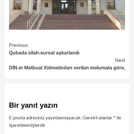
Continue
Previous
Qubada silah-sursat aşkarlanıb
Reading
Next
DİN-in Mətbuat Xidmətindən verilən məlumata görə,
Bir yanıt yazın
E-posta adresiniz yayınlanmayacak.
Gerekli alanlar
*
ile
işaretlenmişlerdir