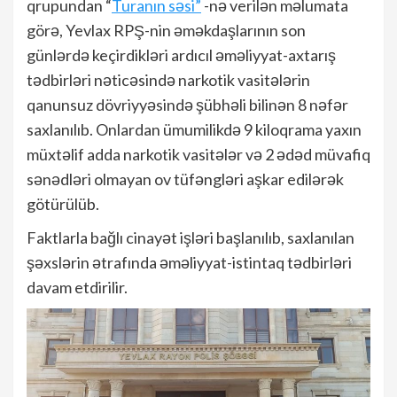
qrupundan “
Turanın səsi”
-nə verilən məlumata
görə, Yevlax RPŞ-nin əməkdaşlarının son
günlərdə keçirdikləri ardıcıl əməliyyat-axtarış
tədbirləri nəticəsində narkotik vasitələrin
qanunsuz dövriyyəsində şübhəli bilinən 8 nəfər
saxlanılıb. Onlardan ümumilikdə 9 kiloqrama yaxın
müxtəlif adda narkotik vasitələr və 2 ədəd müvafiq
sənədləri olmayan ov tüfəngləri aşkar edilərək
götürülüb.
Faktlarla bağlı cinayət işləri başlanılıb, saxlanılan
şəxslərin ətrafında əməliyyat-istintaq tədbirləri
davam etdirilir.