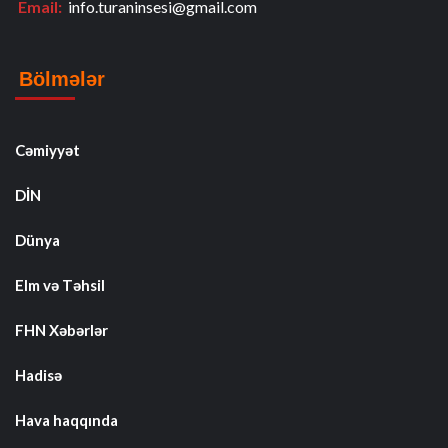
Email:
info.turaninsesi@gmail.com
Bölmələr
Cəmiyyət
DİN
Dünya
Elm və Təhsil
FHN Xəbərlər
Hadisə
Hava haqqında