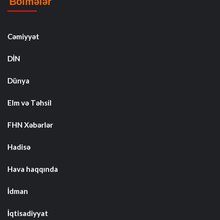
Bölmələr
Cəmiyyət
DİN
Dünya
Elm və Təhsil
FHN Xəbərlər
Hadisə
Hava haqqında
İdman
İqtisadiyyat