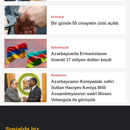
Kriminal
Bir gündə 55 cinayətin üstü açıldı
İqtisadiyyat
Azərbaycanla Ermənistanın
ticarəti 17 milyon dolları keçdi
Parlament
Azərbaycanın Keniyadakı səfiri
Sultan Hacıyev Keniya Milli
Assambleyasının sədri Moses
Vetangula ilə görüşüb
Sosialda biz