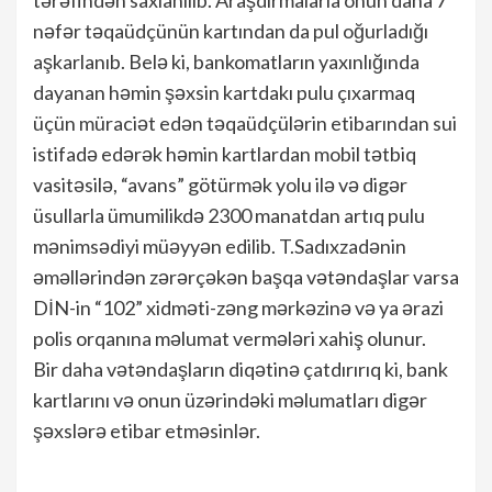
tərəfindən saxlanılıb. Araşdırmalarla onun daha 7
nəfər təqaüdçünün kartından da pul oğurladığı
aşkarlanıb. Belə ki, bankomatların yaxınlığında
dayanan həmin şəxsin kartdakı pulu çıxarmaq
üçün müraciət edən təqaüdçülərin etibarından sui
istifadə edərək həmin kartlardan mobil tətbiq
vasitəsilə, “avans” götürmək yolu ilə və digər
üsullarla ümumilikdə 2300 manatdan artıq pulu
mənimsədiyi müəyyən edilib. T.Sadıxzadənin
əməllərindən zərərçəkən başqa vətəndaşlar varsa
DİN-in “102” xidməti-zəng mərkəzinə və ya ərazi
polis orqanına məlumat vermələri xahiş olunur.
Bir daha vətəndaşların diqətinə çatdırırıq ki, bank
kartlarını və onun üzərindəki məlumatları digər
şəxslərə etibar etməsinlər.