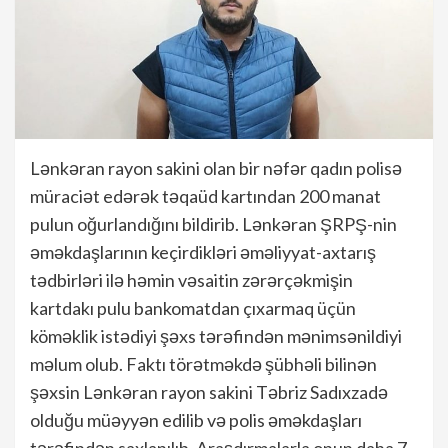
Lənkəran rayon sakini olan bir nəfər qadın polisə
müraciət edərək təqaüd kartından 200 manat
pulun oğurlandığını bildirib. Lənkəran ŞRPŞ-nin
əməkdaşlarının keçirdikləri əməliyyat-axtarış
tədbirləri ilə həmin vəsaitin zərərçəkmişin
kartdakı pulu bankomatdan çıxarmaq üçün
köməklik istədiyi şəxs tərəfindən mənimsənildiyi
məlum olub. Faktı törətməkdə şübhəli bilinən
şəxsin Lənkəran rayon sakini Təbriz Sadıxzadə
olduğu müəyyən edilib və polis əməkdaşları