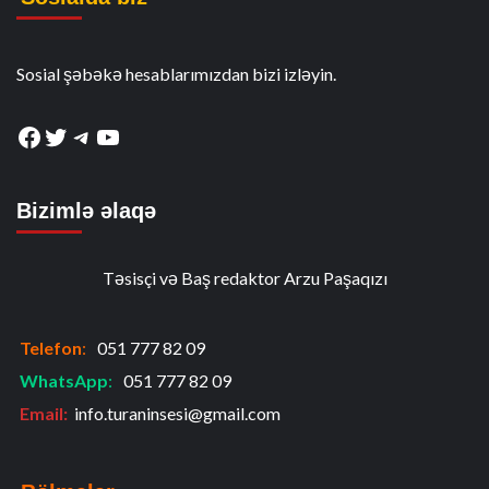
Sosial şəbəkə hesablarımızdan bizi izləyin.
Facebook
Twitter
Telegram
YouTube
Bizimlə əlaqə
Təsisçi və Baş redaktor Arzu Paşaqızı
Telefon
:
051 777 82 09
WhatsApp
:
051 777 82 09
Email:
info.turaninsesi@gmail.com