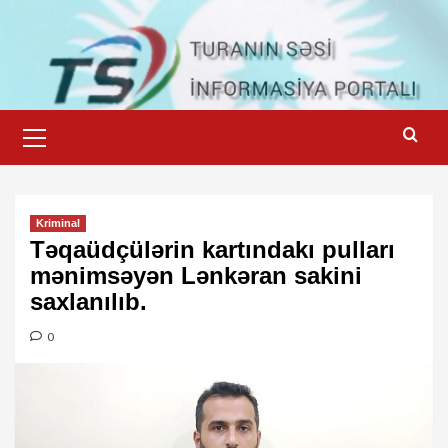
Skip
to
content
Primary
Menu
Kriminal
Təqaüdçülərin kartındakı pulları
mənimsəyən Lənkəran sakini
saxlanılıb.
0