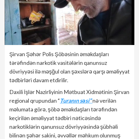
Şirvan Şəhər Polis Şöbəsinin əməkdaşları
tərəfindən narkotik vasitələrin qanunsuz
dövriyyəsi ilə məşğul olan şəxslərə qarşı əməliyyat
tədbirləri davam etdirilir.
Daxili İşlər Nazirliyinin Mətbuat Xidmətinin Şirvan
regional qrupundan “
Turanın səsi”
nə verilən
məlumata görə, şöbə əməkdaşları tərəfindən
keçirilən əməliyyat tədbiri nəticəsində
narkotiklərin qanunsuz dövriyyəsində şübhəli
bilinən şəhər sakini, əvvəllər məhkum olunmuş