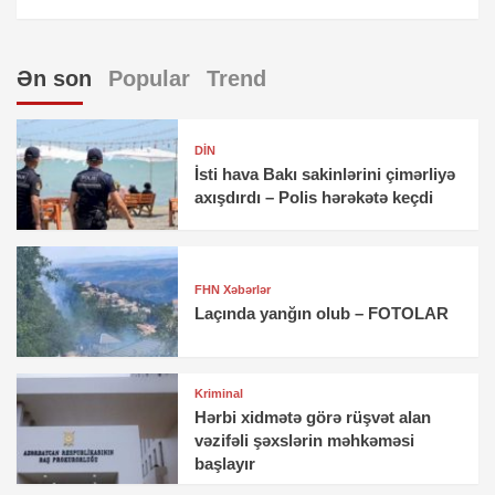
Ən son
Popular
Trend
DİN
İsti hava Bakı sakinlərini çimərliyə
axışdırdı – Polis hərəkətə keçdi
FHN Xəbərlər
Laçında yanğın olub – FOTOLAR
Kriminal
Hərbi xidmətə görə rüşvət alan
vəzifəli şəxslərin məhkəməsi
başlayır