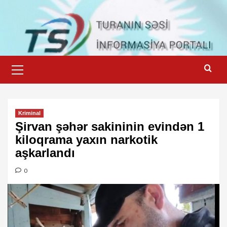
Skip
to
content
Primary
Menu
Kriminal
Şirvan şəhər sakininin evindən 1
kiloqrama yaxın narkotik
aşkarlandı
0