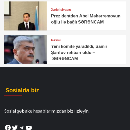
Xarici siyasət
Prezidentdən Abel Məhərrəmovun
oğlu ilə bağlı SƏRƏNCAM
Rəsmi
Yeni komitə yaradıldı, Samir
Şərifov rəhbəri oldu –
SƏRƏNCAM
Sosialda biz
Sosial şəbəkə hesablarımızdan bizi izləyin.
Facebook
Twitter
Telegram
YouTube