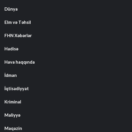
Dünya
Elm və Təhsil
FHN Xəbərlər
Hadisə
Hava haqqında
İdman
İqtisadiyyat
Kriminal
Maliyyə
Maqazin