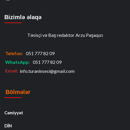
Bizimlə əlaqə
Təsisçi və Baş redaktor Arzu Paşaqızı
Telefon
:
051 777 82 09
WhatsApp
:
051 777 82 09
Email:
info.turaninsesi@gmail.com
Bölmələr
Cəmiyyət
DİN