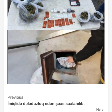
Continue
Previous
İmişlidə dələduzluq edən şəxs saxlanılıb.
Reading
Next