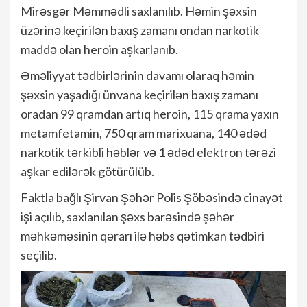
Mirəsgər Məmmədli saxlanılıb. Həmin şəxsin
üzərinə keçirilən baxış zamanı ondan narkotik
maddə olan heroin aşkarlanıb.
Əməliyyat tədbirlərinin davamı olaraq həmin
şəxsin yaşadığı ünvana keçirilən baxış zamanı
oradan 99 qramdan artıq heroin, 115 qrama yaxın
metamfetamin, 750 qram marixuana, 140 ədəd
narkotik tərkibli həblər və 1 ədəd elektron tərəzi
aşkar edilərək götürülüb.
Faktla bağlı Şirvan Şəhər Polis Şöbəsində cinayət
işi açılıb, saxlanılan şəxs barəsində şəhər
məhkəməsinin qərarı ilə həbs qətimkan tədbiri
seçilib.