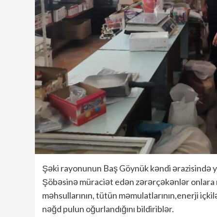
Şəki rayonunun Baş Göynük kəndi ərazisində y
Şöbəsinə müraciət edən zərərçəkənlər onlara
məhsullarının, tütün məmulatlarının,enerji içkil
nəğd pulun oğurlandığını bildiriblər.