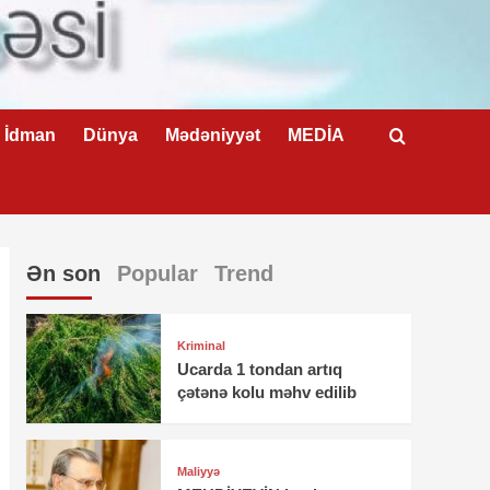
İdman
Dünya
Mədəniyyət
MEDİA
Ən son
Popular
Trend
Kriminal
Ucarda 1 tondan artıq
çətənə kolu məhv edilib
Maliyyə