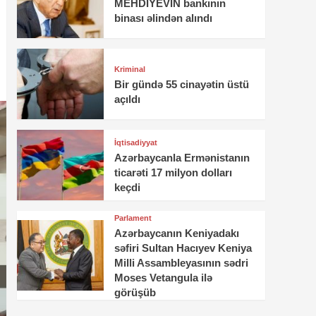
MEHDİYEVİN bankının
binası əlindən alındı
Kriminal
Bir gündə 55 cinayətin üstü
açıldı
İqtisadiyyat
Azərbaycanla Ermənistanın
ticarəti 17 milyon dolları
keçdi
Parlament
Azərbaycanın Keniyadakı
səfiri Sultan Hacıyev Keniya
Milli Assambleyasının sədri
Moses Vetangula ilə
görüşüb