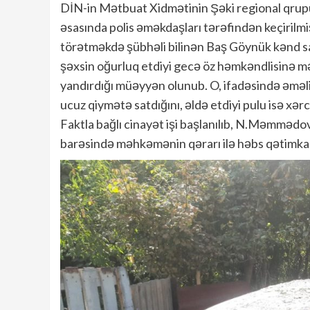
DİN-in Mətbuat Xidmətinin Şəki regional qrup
əsasında polis əməkdaşları tərəfindən keçirilmi
törətməkdə şübhəli bilinən Baş Göynük kənd s
şəxsin oğurluq etdiyi gecə öz həmkəndlisinə 
yandırdığı müəyyən olunub. O, ifadəsində əməlin
ucuz qiymətə satdığını, əldə etdiyi pulu isə xərcl
Faktla bağlı cinayət işi başlanılıb, N.Məmmədov
barəsində məhkəmənin qərarı ilə həbs qətimkan 