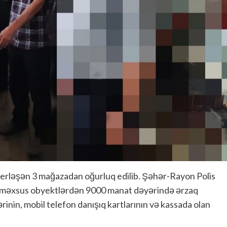
erləşən 3 mağazadan oğurluq edilib. Şəhər-Rayon Polis
 məxsus obyektlərdən 9000 manat dəyərində ərzaq
ərinin, mobil telefon danışıq kartlarının və kassada olan