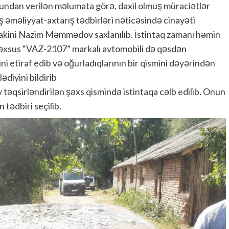
undan verilən məlumata görə, daxil olmuş müraciətlər
ş əməliyyat-axtarış tədbirləri nəticəsində cinayəti
akini Nazim Məmmədov saxlanılıb. İstintaq zamanı həmin
məxsus “VAZ-2107” markalı avtomobili də qəsdən
i etiraf edib və oğurladıqlarının bir qismini dəyərindən
ədiyini bildirib
 təqsirləndirilən şəxs qismində istintaqa cəlb edilib. Onun
tədbiri seçilib.