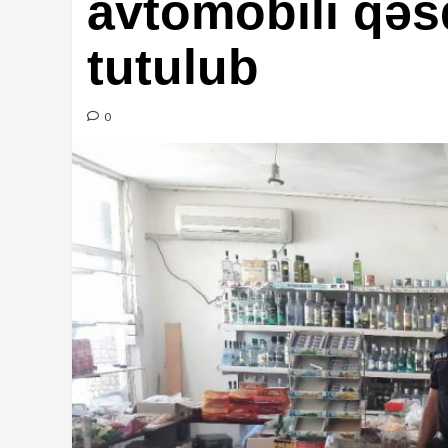
avtomobili qəs
tutulub
0