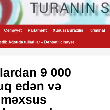
Cəmiyyət
Parlament
Xüsusi Buraxılış
Kriminal
 edib Ağsuda tulladılar – Dəhşətli cinayət
lardan 9 000
uq edən və
 məxsus