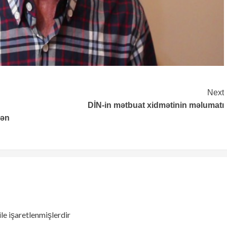
Next
DİN-in mətbuat xidmətinin məlumatı
dən
ile işaretlenmişlerdir