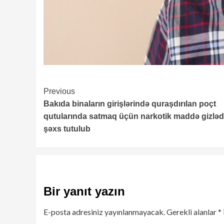
Continue
Previous
Bakıda binaların girişlərində quraşdırılan poçt
Reading
qutularında satmaq üçün narkotik maddə gizlə
şəxs tutulub
Bir yanıt yazın
E-posta adresiniz yayınlanmayacak.
Gerekli alanlar
*