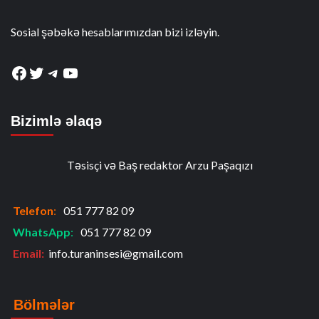
Sosial şəbəkə hesablarımızdan bizi izləyin.
Facebook
Twitter
Telegram
YouTube
Bizimlə əlaqə
Təsisçi və Baş redaktor Arzu Paşaqızı
Telefon
:
051 777 82 09
WhatsApp
:
051 777 82 09
Email:
info.turaninsesi@gmail.com
Bölmələr