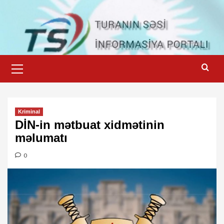
Skip
to
content
Primary
Menu
Kriminal
DİN-in mətbuat xidmətinin
məlumatı
0