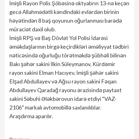
İmişli Rayon Polis Şöbəsinə oktyabrın 13-nə keçən
gecə Allahmədətli kəndindəki evlərdən birinin
həyətindən 8 baş qoyunun oğurlanması barədə
müraciət daxil olub.
İmişli RPŞ və Baş Dövlət Yol Polisi İdarəsi
əməkdaşlarının birgə keçirdikləri əməliyyat tədbiri
nəticəsində oğurluğu törətməkdə şübhəli bilinən
Bakı şəhər sakini İlkin Süleymanov, Kürdəmir
rayon sakini Elman Hacıyev, İmişli şəhər sakini
Elşad Abdullayev və Ağsu rayon sakini Fəqan
Abdullayev Qaradağ rayonu ərazisində paytaxt
sakini Səbuhi Ələkbərovun idarə etdiyi “VAZ-
2106” markalı avtomobillə saxlanılıblar.
Araşdırma aparılır.