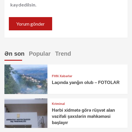
kaydedilsin.
Ən son
Popular
Trend
FHN Xəbərlər
Laçında yanğın olub – FOTOLAR
Kriminal
Hərbi xidmətə görə rüşvət alan
vəzifəli şəxslərin məhkəməsi
başlayır