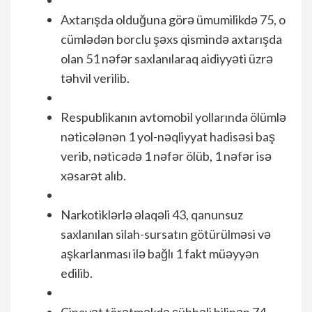
Axtarışda olduğuna görə ümumilikdə 75, o
cümlədən borclu şəxs qismində axtarışda
olan 51 nəfər saxlanılaraq aidiyyəti üzrə
təhvil verilib.
Respublikanın avtomobil yollarında ölümlə
nəticələnən 1 yol-nəqliyyat hadisəsi baş
verib, nəticədə 1 nəfər ölüb, 1 nəfər isə
xəsarət alıb.
Narkotiklərlə əlaqəli 43, qanunsuz
saxlanılan silah-sursatın götürülməsi və
aşkarlanması ilə bağlı 1 fakt müəyyən
edilib.