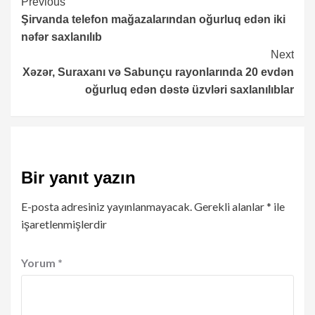
Continue
Previous
Şirvanda telefon mağazalarından oğurluq edən iki
Reading
nəfər saxlanılıb
Next
Xəzər, Suraxanı və Sabunçu rayonlarında 20 evdən
oğurluq edən dəstə üzvləri saxlanılıblar
Bir yanıt yazın
E-posta adresiniz yayınlanmayacak.
Gerekli alanlar
*
ile
işaretlenmişlerdir
Yorum
*