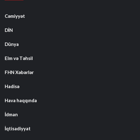
Cəmiyyət
DİN
Dünya
Elm və Təhsil
FHN Xəbərlər
Hadisə
Hava haqqında
İdman
İqtisadiyyat