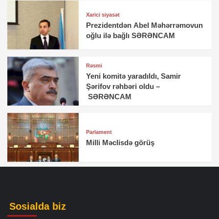
Xarici siyasət
Prezidentdən Abel Məhərrəmovun
oğlu ilə bağlı SƏRƏNCAM
Rəsmi
Yeni komitə yaradıldı, Samir
Şərifov rəhbəri oldu –
SƏRƏNCAM
Parlament
Milli Məclisdə görüş
Sosialda biz