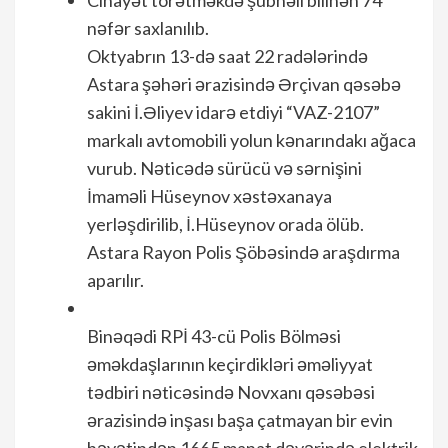
Cinayət törətməkdə şübhəli bilinən 74
nəfər saxlanılıb.
Oktyabrın 13-də saat 22 radələrində
Astara şəhəri ərazisində Ərçivan qəsəbə
sakini İ.Əliyev idarə etdiyi “VAZ-2107”
markalı avtomobili yolun kənarındakı ağaca
vurub. Nəticədə sürücü və sərnişini
İmaməli Hüseynov xəstəxanaya
yerləşdirilib, İ.Hüseynov orada ölüb.
Astara Rayon Polis Şöbəsində araşdırma
aparılır.
Binəqədi RPİ 43-cü Polis Bölməsi
əməkdaşlarının keçirdikləri əməliyyat
tədbiri nəticəsində Novxanı qəsəbəsi
ərazisində inşası başa çatmayan bir evin