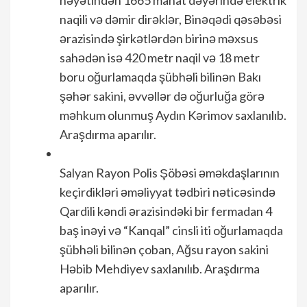
həyətindən 1665 manat dəyərində elektrik
naqili və dəmir dirəklər, Binəqədi qəsəbəsi
ərazisində şirkətlərdən birinə məxsus
sahədən isə 420 metr naqil və 18 metr
boru oğurlamaqda şübhəli bilinən Bakı
şəhər sakini, əvvəllər də oğurluğa görə
məhkum olunmuş Aydın Kərimov saxlanılıb.
Araşdırma aparılır.
Salyan Rayon Polis Şöbəsi əməkdaşlarının
keçirdikləri əməliyyat tədbiri nəticəsində
Qardili kəndi ərazisindəki bir fermadan 4
baş inəyi və “Kanqal” cinsli iti oğurlamaqda
şübhəli bilinən çoban, Ağsu rayon sakini
Həbib Mehdiyev saxlanılıb. Araşdırma
aparılır.