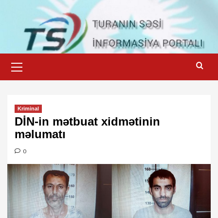
Skip
to
content
Primary
Menu
Kriminal
DİN-in mətbuat xidmətinin
məlumatı
0