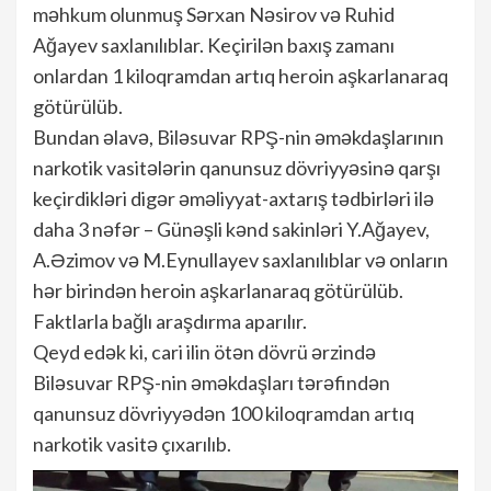
məhkum olunmuş Sərxan Nəsirov və Ruhid
Ağayev saxlanılıblar. Keçirilən baxış zamanı
onlardan 1 kiloqramdan artıq heroin aşkarlanaraq
götürülüb.
Bundan əlavə, Biləsuvar RPŞ-nin əməkdaşlarının
narkotik vasitələrin qanunsuz dövriyyəsinə qarşı
keçirdikləri digər əməliyyat-axtarış tədbirləri ilə
daha 3 nəfər – Günəşli kənd sakinləri Y.Ağayev,
A.Əzimov və M.Eynullayev saxlanılıblar və onların
hər birindən heroin aşkarlanaraq götürülüb.
Faktlarla bağlı araşdırma aparılır.
Qeyd edək ki, cari ilin ötən dövrü ərzində
Biləsuvar RPŞ-nin əməkdaşları tərəfindən
qanunsuz dövriyyədən 100 kiloqramdan artıq
narkotik vasitə çıxarılıb.