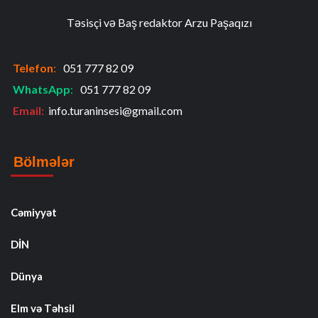
Təsisçi və Baş redaktor Arzu Paşaqızı
Telefon
:
051 777 82 09
WhatsApp
:
051 777 82 09
Email:
info.turaninsesi@gmail.com
Bölmələr
Cəmiyyət
DİN
Dünya
Elm və Təhsil