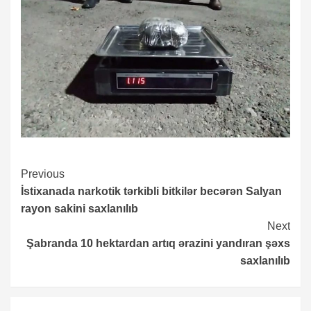
Continue
Previous
İstixanada narkotik tərkibli bitkilər becərən Salyan
Reading
rayon sakini saxlanılıb
Next
Şabranda 10 hektardan artıq ərazini yandıran şəxs
saxlanılıb