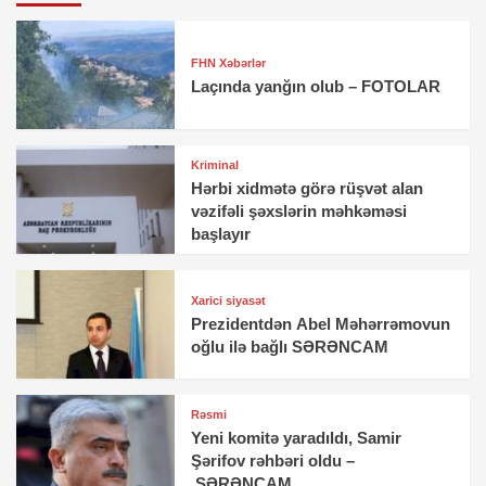
FHN Xəbərlər
Laçında yanğın olub – FOTOLAR
Kriminal
Hərbi xidmətə görə rüşvət alan
vəzifəli şəxslərin məhkəməsi
başlayır
Xarici siyasət
Prezidentdən Abel Məhərrəmovun
oğlu ilə bağlı SƏRƏNCAM
Rəsmi
Yeni komitə yaradıldı, Samir
Şərifov rəhbəri oldu –
SƏRƏNCAM