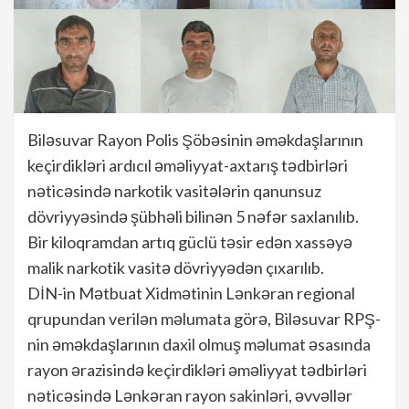
Biləsuvar Rayon Polis Şöbəsinin əməkdaşlarının
keçirdikləri ardıcıl əməliyyat-axtarış tədbirləri
nəticəsində narkotik vasitələrin qanunsuz
dövriyyəsində şübhəli bilinən 5 nəfər saxlanılıb.
Bir kiloqramdan artıq güclü təsir edən xassəyə
malik narkotik vasitə dövriyyədən çıxarılıb.
DİN-in Mətbuat Xidmətinin Lənkəran regional
qrupundan verilən məlumata görə, Biləsuvar RPŞ-
nin əməkdaşlarının daxil olmuş məlumat əsasında
rayon ərazisində keçirdikləri əməliyyat tədbirləri
nəticəsində Lənkəran rayon sakinləri, əvvəllər