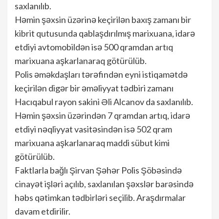
saxlanılıb.
Həmin şəxsin üzərinə keçirilən baxış zamanı bir
kibrit qutusunda qablaşdırılmış marixuana, idarə
etdiyi avtomobildən isə 500 qramdan artıq
marixuana aşkarlanaraq götürülüb.
Polis əməkdaşları tərəfindən eyni istiqamətdə
keçirilən digər bir əməliyyat tədbiri zamanı
Hacıqabul rayon sakini Əli Alcanov da saxlanılıb.
Həmin şəxsin üzərindən 7 qramdan artıq, idarə
etdiyi nəqliyyat vasitəsindən isə 502 qram
marixuana aşkarlanaraq maddi sübut kimi
götürülüb.
Faktlarla bağlı Şirvan Şəhər Polis Şöbəsində
cinayət işləri açılıb, saxlanılan şəxslər barəsində
həbs qətimkan tədbirləri seçilib. Araşdırmalar
davam etdirilir.