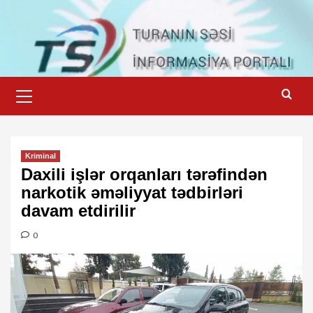
Skip
to
content
Primary
Menu
Kriminal
Daxili işlər orqanları tərəfindən
narkotik əməliyyat tədbirləri
davam etdirilir
0