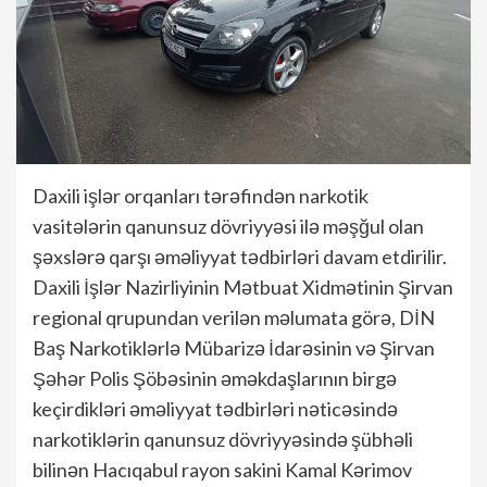
Daxili işlər orqanları tərəfindən narkotik
vasitələrin qanunsuz dövriyyəsi ilə məşğul olan
şəxslərə qarşı əməliyyat tədbirləri davam etdirilir.
Daxili İşlər Nazirliyinin Mətbuat Xidmətinin Şirvan
regional qrupundan verilən məlumata görə, DİN
Baş Narkotiklərlə Mübarizə İdarəsinin və Şirvan
Şəhər Polis Şöbəsinin əməkdaşlarının birgə
keçirdikləri əməliyyat tədbirləri nəticəsində
narkotiklərin qanunsuz dövriyyəsində şübhəli
bilinən Hacıqabul rayon sakini Kamal Kərimov