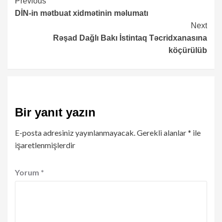
Continue
Previous
DİN-in mətbuat xidmətinin məlumatı
Reading
Next
Rəşad Dağlı Bakı İstintaq Təcridxanasına
köçürülüb
Bir yanıt yazın
E-posta adresiniz yayınlanmayacak.
Gerekli alanlar
*
ile
işaretlenmişlerdir
Yorum
*