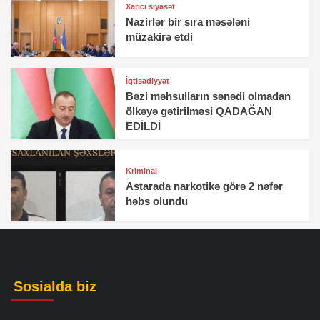
Xarici siyasət
Nazirlər bir sıra məsələni
müzakirə etdi
İqtisadiyyat
Bəzi məhsulların sənədi olmadan
ölkəyə gətirilməsi QADAĞAN
EDİLDİ
Kriminal
Astarada narkotikə görə 2 nəfər
həbs olundu
Sosialda biz