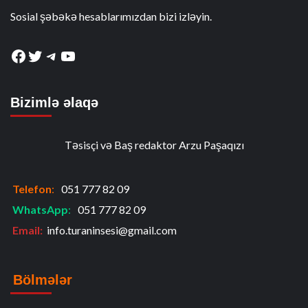
Sosial şəbəkə hesablarımızdan bizi izləyin.
Facebook
Twitter
Telegram
YouTube
Bizimlə əlaqə
Təsisçi və Baş redaktor Arzu Paşaqızı
Telefon
:
051 777 82 09
WhatsApp
:
051 777 82 09
Email:
info.turaninsesi@gmail.com
Bölmələr