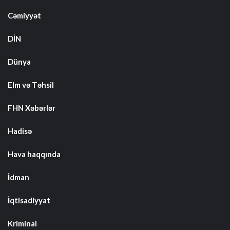
Cəmiyyət
DİN
Dünya
Elm və Təhsil
FHN Xəbərlər
Hadisə
Hava haqqında
İdman
İqtisadiyyat
Kriminal