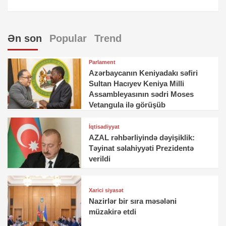
Ən son
Popular
Trend
Parlament
Azərbaycanın Keniyadakı səfiri
Sultan Hacıyev Keniya Milli
Assambleyasının sədri Moses
Vetangula ilə görüşüb
İqtisadiyyat
AZAL rəhbərliyində dəyişiklik:
Təyinat səlahiyyəti Prezidentə
verildi
Xarici siyasət
Nazirlər bir sıra məsələni
müzakirə etdi