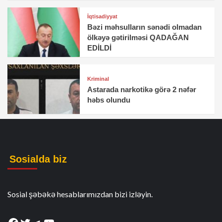
İqtisadiyyat
Bəzi məhsulların sənədi olmadan
ölkəyə gətirilməsi QADAĞAN
EDİLDİ
Kriminal
Astarada narkotikə görə 2 nəfər
həbs olundu
Sosialda biz
Sosial şəbəkə hesablarımızdan bizi izləyin.