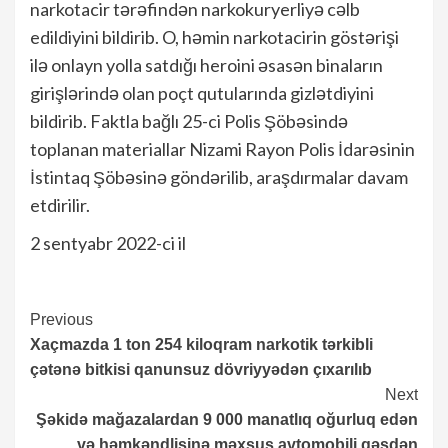
narkotacir tərəfindən narkokuryerliyə cəlb
edildiyini bildirib. O, həmin narkotacirin göstərişi
ilə onlayn yolla satdığı heroini əsasən binaların
girişlərində olan poçt qutularında gizlətdiyini
bildirib. Faktla bağlı 25-ci Polis Şöbəsində
toplanan materiallar Nizami Rayon Polis İdarəsinin
İstintaq Şöbəsinə göndərilib, araşdırmalar davam
etdirilir.
2 sentyabr 2022-ci il
Continue
Previous
Xaçmazda 1 ton 254 kiloqram narkotik tərkibli
Reading
çətənə bitkisi qanunsuz dövriyyədən çıxarılıb
Next
Şəkidə mağazalardan 9 000 manatlıq oğurluq edən
və həmkəndlisinə məxsus avtomobili qəsdən