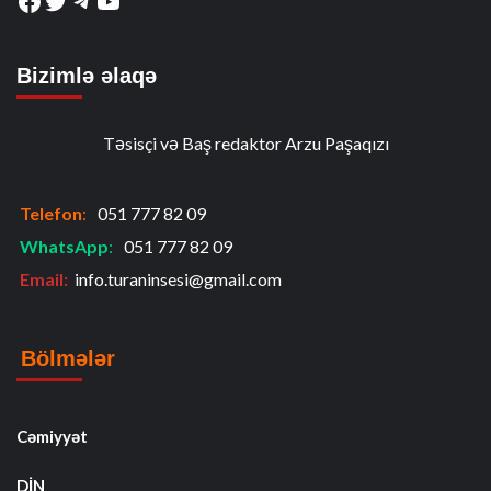
Facebook
Twitter
Telegram
YouTube
Bizimlə əlaqə
Təsisçi və Baş redaktor Arzu Paşaqızı
Telefon
:
051 777 82 09
WhatsApp
:
051 777 82 09
Email:
info.turaninsesi@gmail.com
Bölmələr
Cəmiyyət
DİN