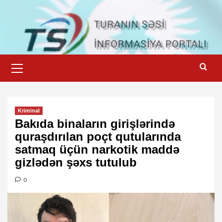
Skip
to
content
Primary
Menu
Kriminal
Bakıda binaların girişlərində
quraşdırılan poçt qutularında
satmaq üçün narkotik maddə
gizlədən şəxs tutulub
0