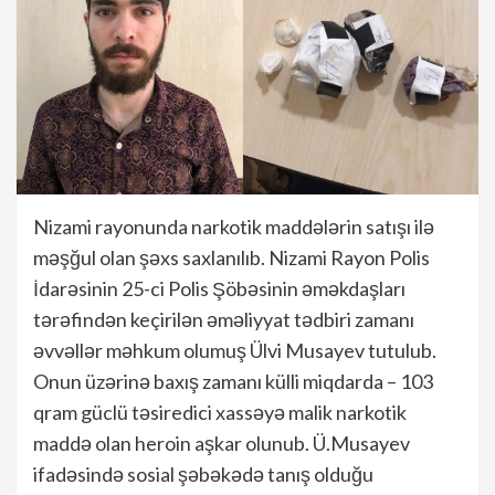
Nizami rayonunda narkotik maddələrin satışı ilə
məşğul olan şəxs saxlanılıb. Nizami Rayon Polis
İdarəsinin 25-ci Polis Şöbəsinin əməkdaşları
tərəfindən keçirilən əməliyyat tədbiri zamanı
əvvəllər məhkum olumuş Ülvi Musayev tutulub.
Onun üzərinə baxış zamanı külli miqdarda – 103
qram güclü təsiredici xassəyə malik narkotik
maddə olan heroin aşkar olunub. Ü.Musayev
ifadəsində sosial şəbəkədə tanış olduğu