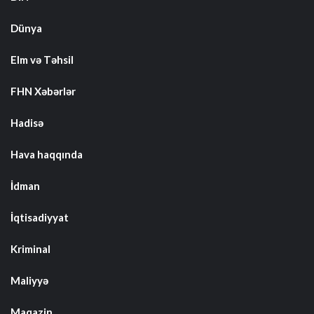
Dünya
Elm və Təhsil
FHN Xəbərlər
Hadisə
Hava haqqında
İdman
İqtisadiyyat
Kriminal
Maliyyə
Maqazin