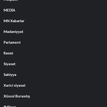
MEDİA
MN Xəbərlər
Mədəniyyət
Parlament
Rəsmi
Siyasət
Səhiyyə
Xarici siyasət
Xüsusi Buraxılış
Ədliyyə