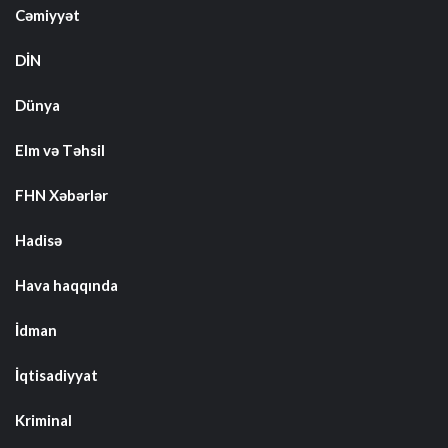
Cəmiyyət
DİN
Dünya
Elm və Təhsil
FHN Xəbərlər
Hadisə
Hava haqqında
İdman
İqtisadiyyat
Kriminal