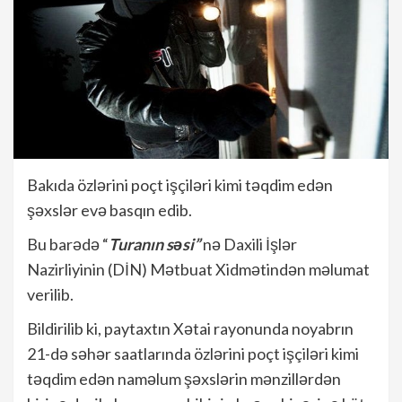
Bakıda özlərini poçt işçiləri kimi təqdim edən
şəxslər evə basqın edib.
Bu barədə “
Turanın səsi”
nə Daxili İşlər
Nazirliyinin (DİN) Mətbuat Xidmətindən məlumat
verilib.
Bildirilib ki, paytaxtın Xətai rayonunda noyabrın
21-də səhər saatlarında özlərini poçt işçiləri kimi
təqdim edən naməlum şəxslərin mənzillərdən