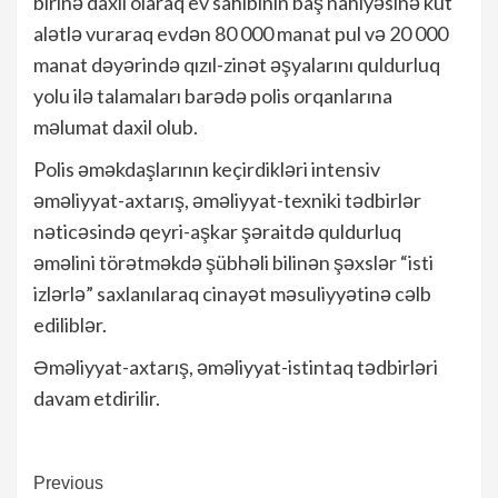
birinə daxil olaraq ev sahibinin baş nahiyəsinə küt
alətlə vuraraq evdən 80 000 manat pul və 20 000
manat dəyərində qızıl-zinət əşyalarını quldurluq
yolu ilə talamaları barədə polis orqanlarına
məlumat daxil olub.
Polis əməkdaşlarının keçirdikləri intensiv
əməliyyat-axtarış, əməliyyat-texniki tədbirlər
nəticəsində qeyri-aşkar şəraitdə quldurluq
əməlini törətməkdə şübhəli bilinən şəxslər “isti
izlərlə” saxlanılaraq cinayət məsuliyyətinə cəlb
ediliblər.
Əməliyyat-axtarış, əməliyyat-istintaq tədbirləri
davam etdirilir.
Continue
Previous