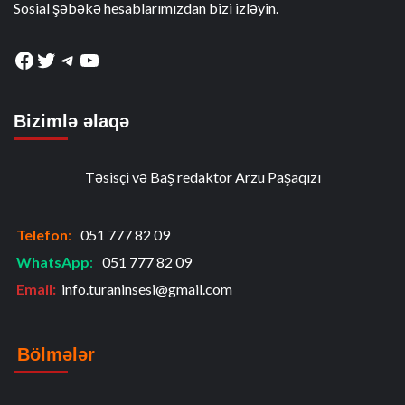
Sosial şəbəkə hesablarımızdan bizi izləyin.
Facebook
Twitter
Telegram
YouTube
Bizimlə əlaqə
Təsisçi və Baş redaktor Arzu Paşaqızı
Telefon
:
051 777 82 09
WhatsApp
:
051 777 82 09
Email:
info.turaninsesi@gmail.com
Bölmələr