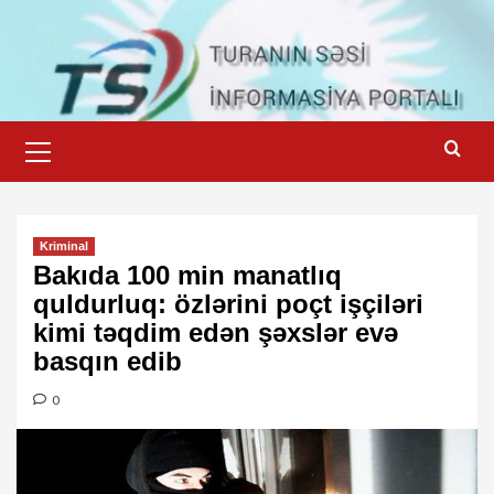
Skip
to
content
Primary
Menu
Kriminal
Bakıda 100 min manatlıq
quldurluq: özlərini poçt işçiləri
kimi təqdim edən şəxslər evə
basqın edib
0