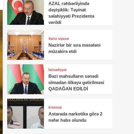
AZAL rəhbərliyində
dəyişiklik: Təyinat
səlahiyyəti Prezidentə
verildi
Xarici siyasət
Nazirlər bir sıra məsələni
müzakirə etdi
İqtisadiyyat
Bəzi məhsulların sənədi
olmadan ölkəyə gətirilməsi
QADAĞAN EDİLDİ
Kriminal
Astarada narkotikə görə 2
nəfər həbs olundu