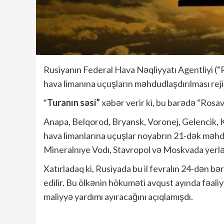
Rusiyanın Federal Hava Nəqliyyatı Agentliyi (“
hava limanına uçuşların məhdudlaşdırılması rej
“
Turanın səsi”
xəbər verir ki, bu barədə “Rosa
Anapa, Belqorod, Bryansk, Voronej, Gelencik, K
hava limanlarına uçuşlar noyabrın 21-dək məhdu
Mineralnıye Vodı, Stavropol və Moskvada yerlə
Xatırladaq ki, Rusiyada bu il fevralın 24-dən b
edilir. Bu ölkənin hökuməti avqust ayında fəali
maliyyə yardımı ayıracağını açıqlamışdı.