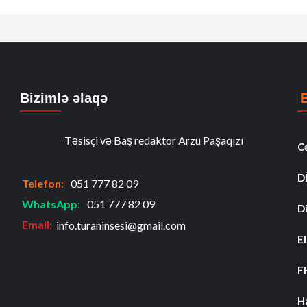
Bizimlə əlaqə
Təsisçi və Baş redaktor Arzu Paşaqızı
C
D
Telefon
:
051 777 82 09
WhatsApp
:
051 777 82 09
D
Email:
info.turaninsesi@gmail.com
El
F
H