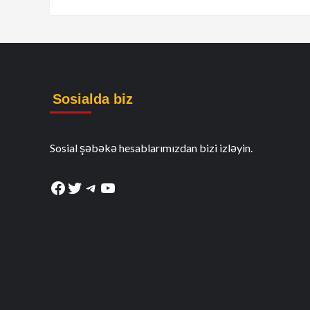
Sosialda biz
Sosial şəbəkə hesablarımızdan bizi izləyin.
Facebook
Twitter
Telegram
YouTube