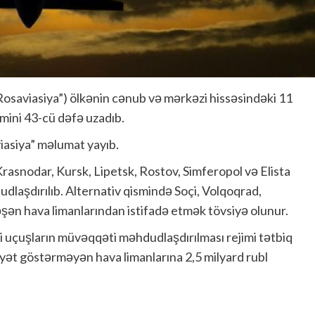
Rosaviasiya”) ölkənin cənub və mərkəzi hissəsindəki 11
imini 43-cü dəfə uzadıb.
viasiya” məlumat yayıb.
rasnodar, Kursk, Lipetsk, Rostov, Simferopol və Elista
dlaşdırılıb. Alternativ qismində Soçi, Volqoqrad,
şən hava limanlarından istifadə etmək tövsiyə olunur.
əri uçuşların müvəqqəti məhdudlaşdırılması rejimi tətbiq
yyət göstərməyən hava limanlarına 2,5 milyard rubl