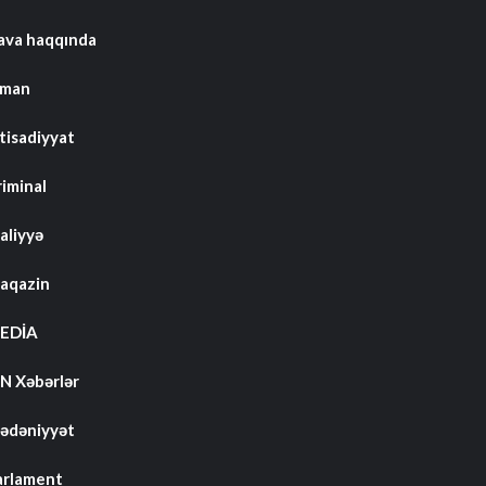
ava haqqında
dman
tisadiyyat
riminal
aliyyə
aqazin
EDİA
N Xəbərlər
ədəniyyət
arlament