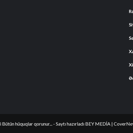
R
S
S
Xa
Xü
Ə
i Bütün hüquqlar qorunur... - Saytı hazırladı BEY MEDİA
|
CoverNe