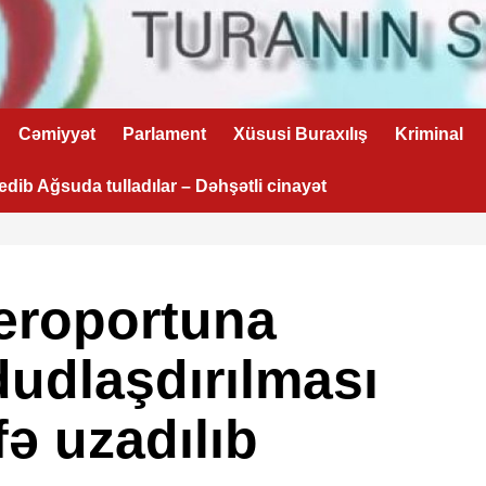
Cəmiyyət
Parlament
Xüsusi Buraxılış
Kriminal
 edib Ağsuda tulladılar – Dəhşətli cinayət
eroportuna
udlaşdırılması
fə uzadılıb