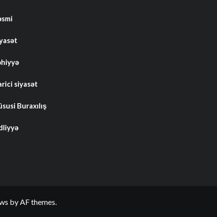
əsmi
iyasət
əhiyyə
rici siyasət
susi Buraxılış
dliyyə
ws
by AF themes.