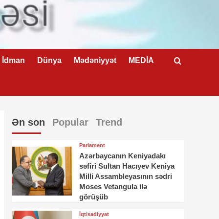
İdman
Dünya
Mədəniyyət
MEDİA
Ən son
Popular
Trend
Parlament
Azərbaycanın Keniyadakı
səfiri Sultan Hacıyev Keniya
Milli Assambleyasının sədri
Moses Vetangula ilə
görüşüb
İqtisadiyyat