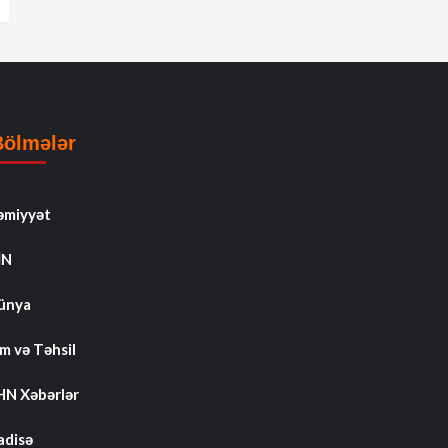
Bölmələr
əmiyyət
İN
ünya
m və Təhsil
HN Xəbərlər
adisə