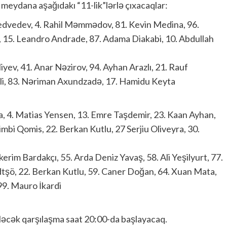
meydana aşağıdakı “11-lik”lərlə çıxacaqlar:
vedev, 4. Rahil Məmmədov, 81. Kevin Medina, 96.
, 15. Leandro Andrade, 87. Adama Diakabi, 10. Abdullah
v, 41. Anar Nəzirov, 94. Ayhan Arazlı, 21. Rauf
imli, 83. Nəriman Axundzadə, 17. Hamidu Keyta
, 4. Matias Yensen, 13. Emre Taşdemir, 23. Kaan Ayhan,
mbi Qomis, 22. Berkan Kutlu, 27 Serjiu Oliveyra, 30.
erim Bardakçı, 55. Arda Deniz Yavaş, 58. Ali Yeşilyurt, 77.
dtşö, 22. Berkan Kutlu, 59. Caner Doğan, 64. Xuan Mata,
99. Mauro İkardi
iləcək qarşılaşma saat 20:00-da başlayacaq.