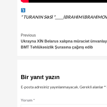
” TURANIN SƏSİ “_____İBRAHİM İBRAHİMO
Continue
Previous
Ukrayna XİN Belarus xalqına müraciət ünvanlay
Reading
BMT Təhlükəsizlik Şurasına çağırış edib
Bir yanıt yazın
E-posta adresiniz yayınlanmayacak.
Gerekli alanlar
*
Yorum
*