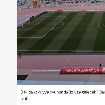
Bakıda xeyriyyə oyununda üz-üzə gələcək “Qarab
olub.