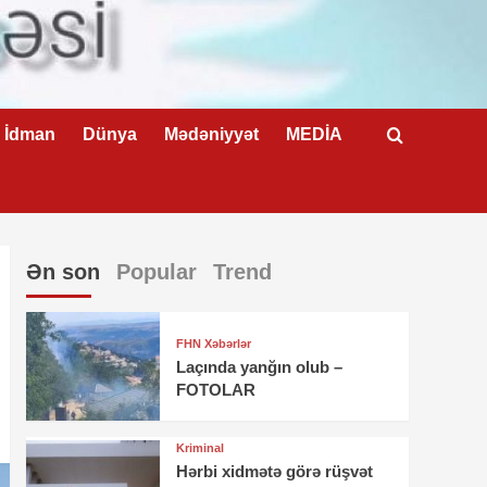
İdman
Dünya
Mədəniyyət
MEDİA
Ən son
Popular
Trend
FHN Xəbərlər
Laçında yanğın olub –
FOTOLAR
Kriminal
Hərbi xidmətə görə rüşvət