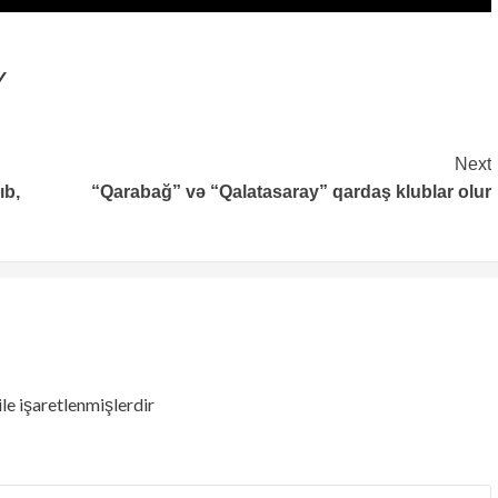
V
Next
ıb,
“Qarabağ” və “Qalatasaray” qardaş klublar olur
ile işaretlenmişlerdir