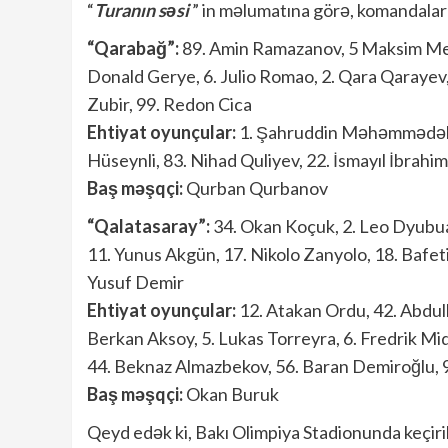
“
Turanın səsi
” in məlumatına görə, komandalar 
“Qarabağ”:
89. Amin Ramazanov, 5 Maksim Med
Donald Gerye, 6. Julio Romao, 2. Qara Qarayev
Zubir, 99. Redon Cica
Ehtiyat oyunçular:
1. Şahruddin Məhəmmədəliye
Hüseynli, 83. Nihad Quliyev, 22. İsmayıl İbrah
Baş məşqçi:
Qurban Qurbanov
“Qalatasaray”:
34. Okan Koçuk, 2. Leo Dyubua
11. Yunus Akgün, 17. Nikolo Zanyolo, 18. Bafeti
Yusuf Demir
Ehtiyat oyunçular:
12. Atakan Ordu, 42. Abdulk
Berkan Aksoy, 5. Lukas Torreyra, 6. Fredrik Mi
44. Beknaz Almazbekov, 56. Baran Demiroğlu, 
Baş məşqçi:
Okan Buruk
Qeyd edək ki, Bakı Olimpiya Stadionunda keçir