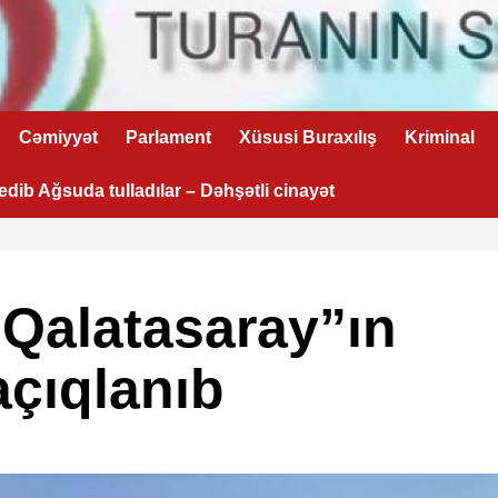
Cəmiyyət
Parlament
Xüsusi Buraxılış
Kriminal
 edib Ağsuda tulladılar – Dəhşətli cinayət
Qalatasaray”ın
açıqlanıb