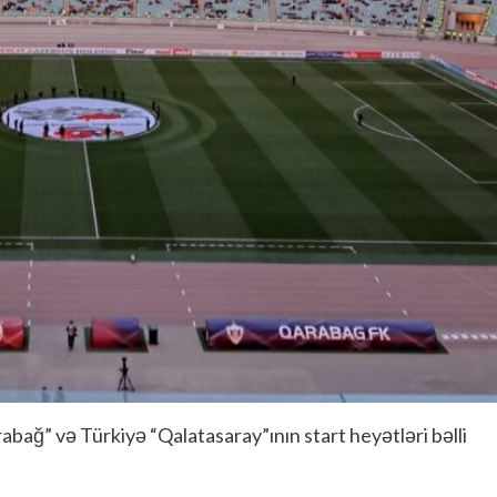
ağ” və Türkiyə “Qalatasaray”ının start heyətləri bəlli