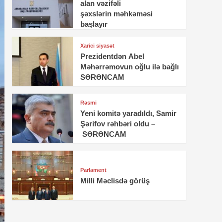
alan vəzifəli
şəxslərin məhkəməsi
başlayır
Xarici siyasət
Prezidentdən Abel
Məhərrəmovun oğlu ilə bağlı
SƏRƏNCAM
Rəsmi
Yeni komitə yaradıldı, Samir
Şərifov rəhbəri oldu –
SƏRƏNCAM
Parlament
Milli Məclisdə görüş