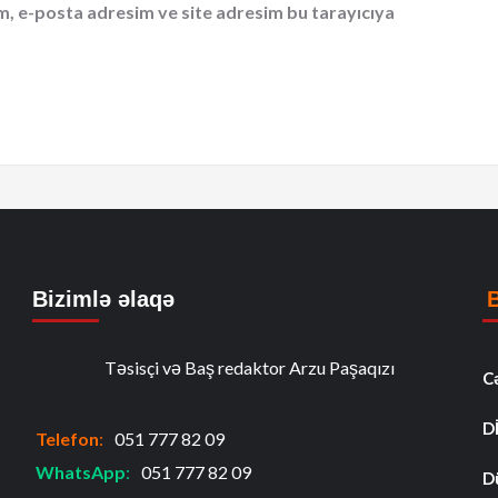
m, e-posta adresim ve site adresim bu tarayıcıya
Bizimlə əlaqə
Təsisçi və Baş redaktor Arzu Paşaqızı
C
D
Telefon
:
051 777 82 09
WhatsApp
:
051 777 82 09
D