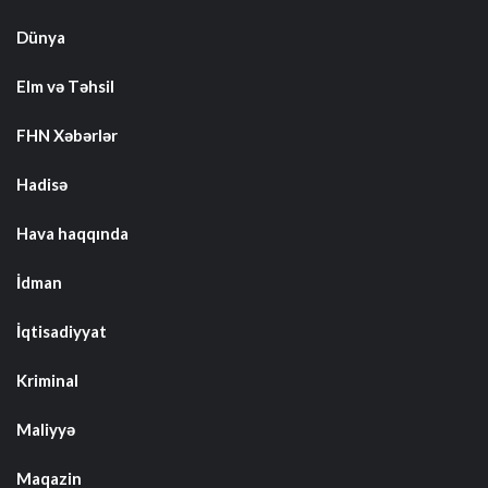
Dünya
Elm və Təhsil
FHN Xəbərlər
Hadisə
Hava haqqında
İdman
İqtisadiyyat
Kriminal
Maliyyə
Maqazin