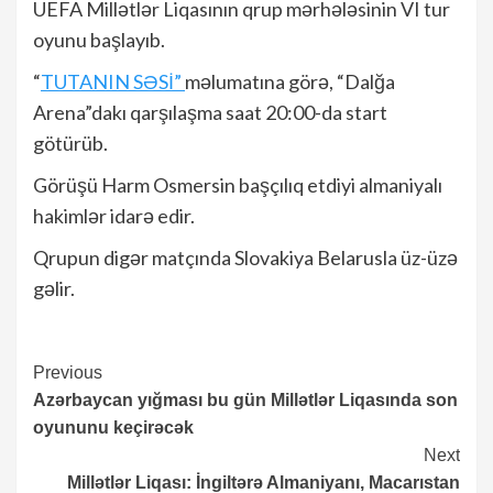
UEFA Millətlər Liqasının qrup mərhələsinin VI tur
oyunu başlayıb.
“
TUTANIN SƏSİ”
məlumatına görə, “Dalğa
Arena”dakı qarşılaşma saat 20:00-da start
götürüb.
Görüşü Harm Osmersin başçılıq etdiyi almaniyalı
hakimlər idarə edir.
Qrupun digər matçında Slovakiya Belarusla üz-üzə
gəlir.
Continue
Previous
Azərbaycan yığması bu gün Millətlər Liqasında son
Reading
oyununu keçirəcək
Next
Millətlər Liqası: İngiltərə Almaniyanı, Macarıstan