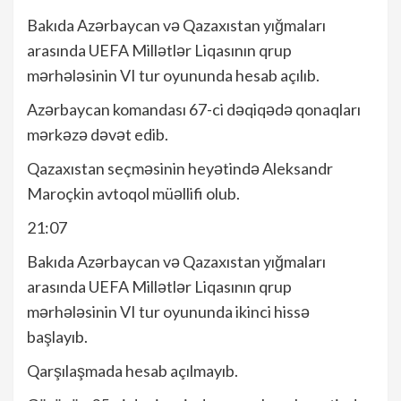
Bakıda Azərbaycan və Qazaxıstan yığmaları
arasında UEFA Millətlər Liqasının qrup
mərhələsinin VI tur oyununda hesab açılıb.
Azərbaycan komandası 67-ci dəqiqədə qonaqları
mərkəzə dəvət edib.
Qazaxıstan seçməsinin heyətində Aleksandr
Maroçkin avtoqol müəllifi olub.
21:07
Bakıda Azərbaycan və Qazaxıstan yığmaları
arasında UEFA Millətlər Liqasının qrup
mərhələsinin VI tur oyununda ikinci hissə
başlayıb.
Qarşılaşmada hesab açılmayıb.