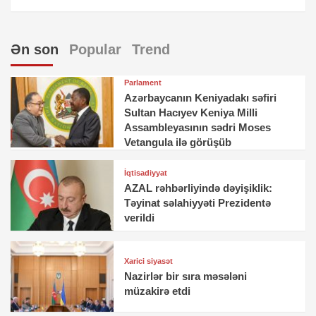
Ən son
Popular
Trend
Parlament
Azərbaycanın Keniyadakı səfiri
Sultan Hacıyev Keniya Milli
Assambleyasının sədri Moses
Vetangula ilə görüşüb
İqtisadiyyat
AZAL rəhbərliyində dəyişiklik:
Təyinat səlahiyyəti Prezidentə
verildi
Xarici siyasət
Nazirlər bir sıra məsələni
müzakirə etdi