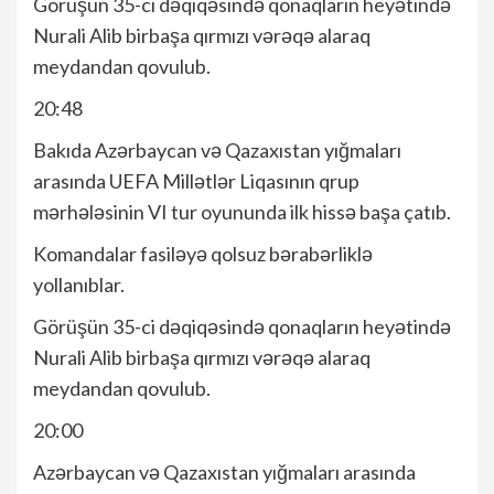
Görüşün 35-ci dəqiqəsində qonaqların heyətində
Nurali Alib birbaşa qırmızı vərəqə alaraq
meydandan qovulub.
20:48
Bakıda Azərbaycan və Qazaxıstan yığmaları
arasında UEFA Millətlər Liqasının qrup
mərhələsinin VI tur oyununda ilk hissə başa çatıb.
Komandalar fasiləyə qolsuz bərabərliklə
yollanıblar.
Görüşün 35-ci dəqiqəsində qonaqların heyətində
Nurali Alib birbaşa qırmızı vərəqə alaraq
meydandan qovulub.
20:00
Azərbaycan və Qazaxıstan yığmaları arasında