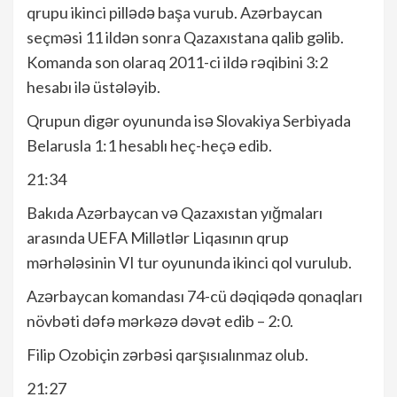
qrupu ikinci pillədə başa vurub. Azərbaycan
seçməsi 11 ildən sonra Qazaxıstana qalib gəlib.
Komanda son olaraq 2011-ci ildə rəqibini 3:2
hesabı ilə üstələyib.
Qrupun digər oyununda isə Slovakiya Serbiyada
Belarusla 1:1 hesablı heç-heçə edib.
21:34
Bakıda Azərbaycan və Qazaxıstan yığmaları
arasında UEFA Millətlər Liqasının qrup
mərhələsinin VI tur oyununda ikinci qol vurulub.
Azərbaycan komandası 74-cü dəqiqədə qonaqları
növbəti dəfə mərkəzə dəvət edib – 2:0.
Filip Ozobiçin zərbəsi qarşısıalınmaz olub.
21:27