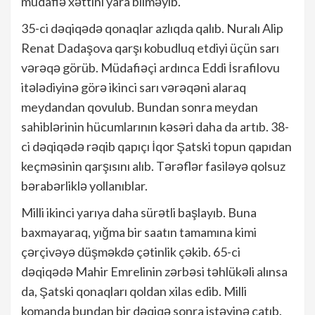
müdafiə xəttini yara bilməyib.
35-ci dəqiqədə qonaqlar azlıqda qalıb. Nuralı Alip
Renat Dadaşova qarşı kobudluq etdiyi üçün sarı
vərəqə görüb. Müdafiəçi ardınca Eddi İsrafilovu
itələdiyinə görə ikinci sarı vərəqəni alaraq
meydandan qovulub. Bundan sonra meydan
sahiblərinin hücumlarının kəsəri daha da artıb. 38-
ci dəqiqədə rəqib qapıçı İqor Şatski topun qapıdan
keçməsinin qarşısını alıb. Tərəflər fasiləyə qolsuz
bərabərliklə yollanıblar.
Milli ikinci yarıya daha sürətli başlayıb. Buna
baxmayaraq, yığma bir saatın tamamına kimi
çərçivəyə düşməkdə çətinlik çəkib. 65-ci
dəqiqədə Mahir Emrelinin zərbəsi təhlükəli alınsa
da, Şatski qonaqları qoldan xilas edib. Milli
komanda bundan bir dəqiqə sonra istəyinə çatıb.