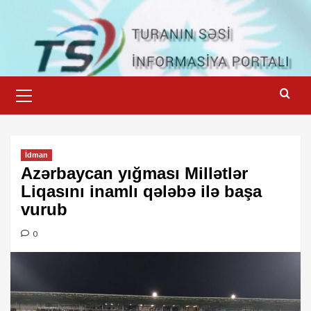
Skip
to
content
Primary
Menu
İdman
Azərbaycan yığması Millətlər
Liqasını inamlı qələbə ilə başa
vurub
0