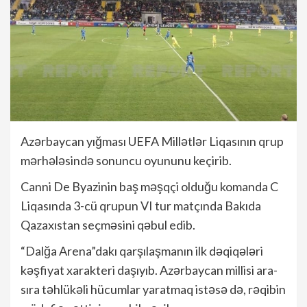
Azərbaycan yığması UEFA Millətlər Liqasının qrup
mərhələsində sonuncu oyununu keçirib.
Canni De Byazinin baş məşqçi olduğu komanda C
Liqasında 3-cü qrupun VI tur matçında Bakıda
Qazaxıstan seçməsini qəbul edib.
“Dalğa Arena”dakı qarşılaşmanın ilk dəqiqələri
kəşfiyat xarakteri daşıyıb. Azərbaycan millisi ara-
sıra təhlükəli hücumlar yaratmaq istəsə də, rəqibin