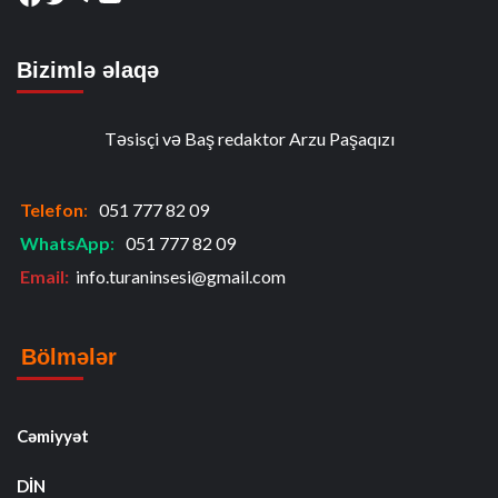
Bizimlə əlaqə
Təsisçi və Baş redaktor Arzu Paşaqızı
Telefon
:
051 777 82 09
WhatsApp
:
051 777 82 09
Email:
info.turaninsesi@gmail.com
Bölmələr
Cəmiyyət
DİN