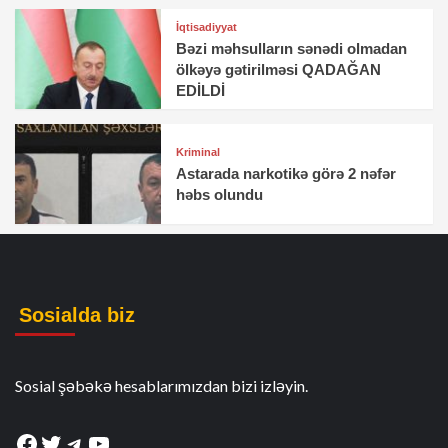
İqtisadiyyat
Bəzi məhsulların sənədi olmadan
ölkəyə gətirilməsi QADAĞAN
EDİLDİ
Kriminal
Astarada narkotikə görə 2 nəfər
həbs olundu
Sosialda biz
Sosial şəbəkə hesablarımızdan bizi izləyin.
Facebook
Twitter
Telegram
YouTube