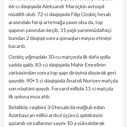
66-cı dəqiqədə Aleksandr Maroçkin avtoqol
müəllifi olub. 72-ci dəqiqədə Filip Ozobiç hesab
arasındakı fərqi artırmağa yaxın olsa da, top
qapının yanından keçib. 31 yaşlı yarımmüdafiəçi
bundan 2 dəqiqə sonra qonaqları məyus etməyi
bacarıb.
Ozobiç yığmadakı 10-cu matçında ilk dəfə qolla
yadda qalıb. 83-cü dəqiqədə Mahir Emrelinin
zərbəsindən sonra top qapı dirəyinə dəyərək geri
qayıdıb. 90+1-ci dəqiqədə Anatoli Nuriyev matçda
son nöqtəni qoyub. Forvard millidə 11-ci matçda
ilk qoluna imza atıb.
Beləliklə, rəqibini 3:0 hesabı ilə məğlub edən
Azərbaycan millisi ardıcıl üçüncü qələbəsini
qazanıb və xallarının sayını 10-a yüksəldərək