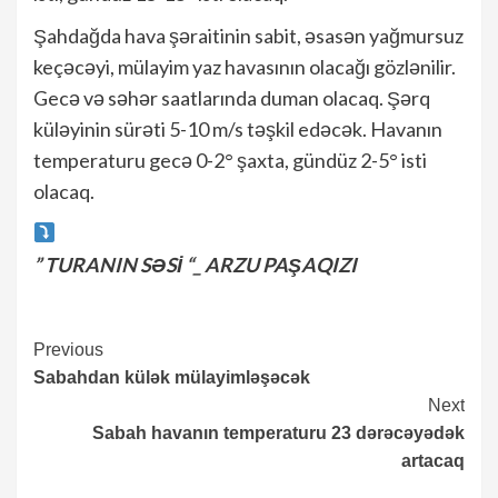
Şahdağda hava şəraitinin sabit, əsasən yağmursuz
keçəcəyi, mülayim yaz havasının olacağı gözlənilir.
Gecə və səhər saatlarında duman olacaq. Şərq
küləyinin sürəti 5-10 m/s təşkil edəcək. Havanın
temperaturu gecə 0-2° şaxta, gündüz 2-5° isti
olacaq.
” TURANIN SƏSİ “_ ARZU PAŞAQIZI
Continue
Previous
Sabahdan külək mülayimləşəcək
Reading
Next
Sabah havanın temperaturu 23 dərəcəyədək
artacaq