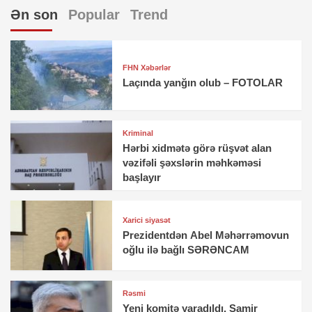
Ən son
Popular
Trend
FHN Xəbərlər
Laçında yanğın olub – FOTOLAR
Kriminal
Hərbi xidmətə görə rüşvət alan
vəzifəli şəxslərin məhkəməsi
başlayır
Xarici siyasət
Prezidentdən Abel Məhərrəmovun
oğlu ilə bağlı SƏRƏNCAM
Rəsmi
Yeni komitə yaradıldı, Samir