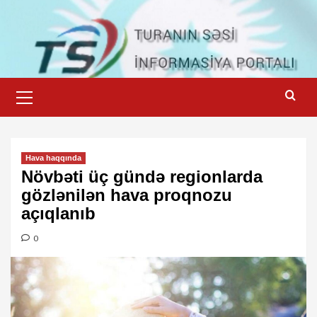
Skip
to
content
Primary
Menu
Hava haqqında
Növbəti üç gündə regionlarda
gözlənilən hava proqnozu
açıqlanıb
0