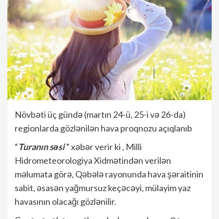
Növbəti üç gündə (martın 24-ü, 25-i və 26-da)
regionlarda gözlənilən hava proqnozu açıqlanıb
“
Turanın səsi
” xəbər verir ki , Milli
Hidrometeorologiya Xidmətindən verilən
məlumata görə, Qəbələ rayonunda hava şəraitinin
sabit, əsasən yağmursuz keçəcəyi, mülayim yaz
havasının olacağı gözlənilir.