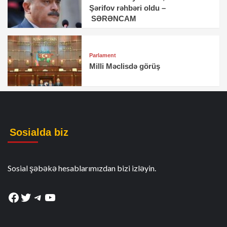
Şərifov rəhbəri oldu –
SƏRƏNCAM
Parlament
Milli Məclisdə görüş
Sosialda biz
Sosial şəbəkə hesablarımızdan bizi izləyin.
Facebook
Twitter
Telegram
YouTube