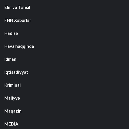
Elm və Təhsil
FHN Xəbərlər
Hadisə
Hava haqqında
İdman
İqtisadiyyat
Kriminal
Maliyyə
Maqazin
MEDİA