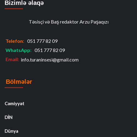
Bizimlə əlaqə
Təsisçi və Baş redaktor Arzu Paşaqızı
Telefon
:
051 777 82 09
WhatsApp
:
051 777 82 09
Email:
info.turaninsesi@gmail.com
Bölmələr
Cəmiyyət
DİN
Dünya