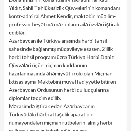
Yıldız, Sahil Təhlükəsizlik Qüvvələrinin komandanı
kontr-admiral Ahmet Kendir, məktəbin müəllim-
professor heyəti və məzunların ailə üzvləri iştirak
ediblər.
Azərbaycan ilə Türkiyə arasında hərbi təhsil
sahəsində bağlanmış müqaviləyə əsasən, 2 illik
hərbi təhsil proqramı üzrə Türkiyə Hərbi Dəniz
Qüvvələri üçün miçman kadrlarının
hazırlanmasında əhəmiyyətli rolu olan Miçman
İxtisaslaşma Məktəbini müvəffəqiyyətlə bitirən
Azərbaycan Ordusunun hərbi qulluqçularına
diplomlar təqdim edilib.
Mərasimdə iştirak edən Azərbaycanın
Türkiyədəki hərbi attaşelik aparatının
nümayəndələri miçman rütbələrini almış hərbi
qulluqçularımızı təbrik edib, onlara