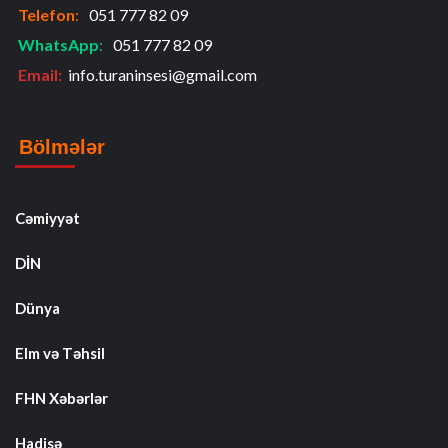
Telefon
:
051 777 82 09
WhatsApp
:
051 777 82 09
Email:
info.turaninsesi@gmail.com
Bölmələr
Cəmiyyət
DİN
Dünya
Elm və Təhsil
FHN Xəbərlər
Hadisə