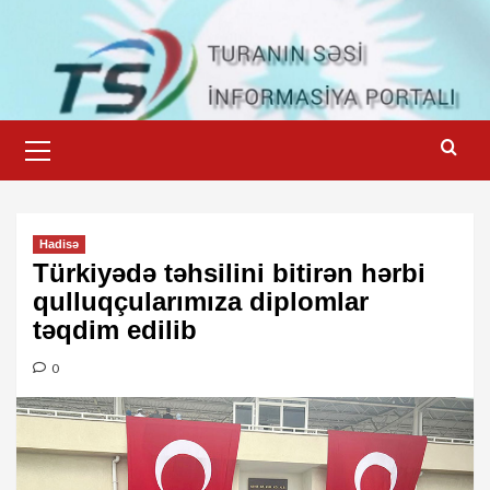
Skip
to
content
Primary
Menu
Hadisə
Türkiyədə təhsilini bitirən hərbi
qulluqçularımıza diplomlar
təqdim edilib
0