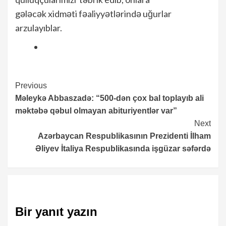
gələcək xidməti fəaliyyətlərində uğurlar
arzulayıblar.
Continue
Previous
Məleykə Abbaszadə: “500-dən çox bal toplayıb ali
Reading
məktəbə qəbul olmayan abituriyentlər var”
Next
Azərbaycan Respublikasının Prezidenti İlham
Əliyev İtaliya Respublikasında işgüzar səfərdə
Bir yanıt yazın