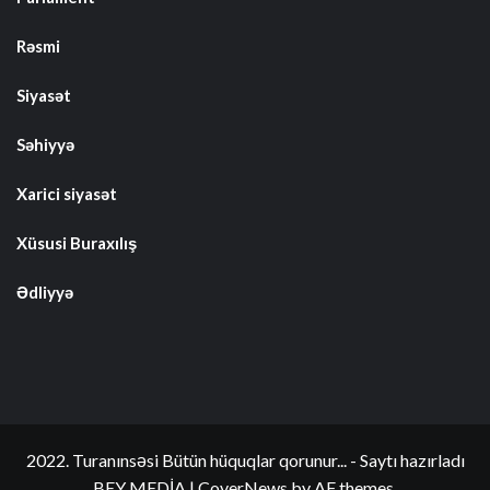
Rəsmi
Siyasət
Səhiyyə
Xarici siyasət
Xüsusi Buraxılış
Ədliyyə
2022. Turanınsəsi Bütün hüquqlar qorunur... - Saytı hazırladı
BEY MEDİA
|
CoverNews
by AF themes.