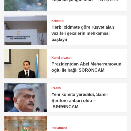
Kriminal
Hərbi xidmətə görə rüşvət alan
vəzifəli şəxslərin məhkəməsi
başlayır
Xarici siyasət
Prezidentdən Abel Məhərrəmovun
oğlu ilə bağlı SƏRƏNCAM
Rəsmi
Yeni komitə yaradıldı, Samir
Şərifov rəhbəri oldu –
SƏRƏNCAM
Parlament