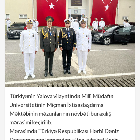
Türkiyənin Yalova vilayətində Milli Müdafiə
Universitetinin Miçman İxtisaslaşdırma
Məktəbinin məzunlarının növbəti buraxılış
mərasimi keçirilib.
Mərasimdə Türkiyə Respublikası Hərbi Dəniz
Donanmasının komandanı vitse-admiral Kadir