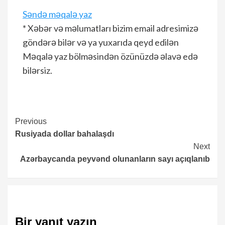
Səndə məqalə yaz
* Xəbər və məlumatları bizim email adresimizə
göndərə bilər və ya yuxarıda qeyd edilən
Məqalə yaz bölməsindən özünüzdə əlavə edə
bilərsiz.
Continue
Previous
Rusiyada dollar bahalaşdı
Reading
Next
Azərbaycanda peyvənd olunanların sayı açıqlanıb
Bir yanıt yazın