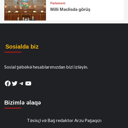
Parlament
Milli Məclisdə görüş
Sosialda biz
Sosial şəbəkə hesablarımızdan bizi izləyin.
Facebook
Twitter
Telegram
YouTube
Bizimlə əlaqə
Təsisçi və Baş redaktor Arzu Paşaqızı