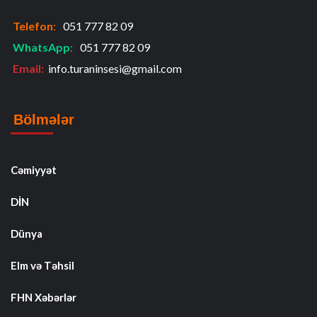
Telefon
:
051 777 82 09
WhatsApp
:
051 777 82 09
Email:
info.turaninsesi@gmail.com
Bölmələr
Cəmiyyət
DİN
Dünya
Elm və Təhsil
FHN Xəbərlər