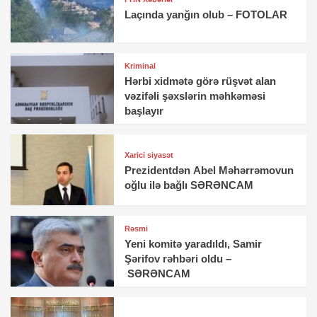
Laçında yanğın olub – FOTOLAR
Kriminal
Hərbi xidmətə görə rüşvət alan
vəzifəli şəxslərin məhkəməsi
başlayır
Xarici siyasət
Prezidentdən Abel Məhərrəmovun
oğlu ilə bağlı SƏRƏNCAM
Rəsmi
Yeni komitə yaradıldı, Samir
Şərifov rəhbəri oldu –
SƏRƏNCAM