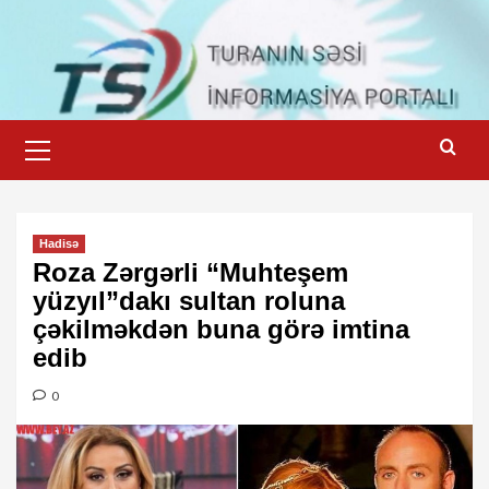
Skip
to
content
Primary
Menu
Hadisə
Roza Zərgərli “Muhteşem
yüzyıl”dakı sultan roluna
çəkilməkdən buna görə imtina
edib
0