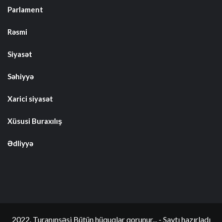
Parlament
Rəsmi
Siyasət
Səhiyyə
Xarici siyasət
Xüsusi Buraxılış
Ədliyyə
2022. Turanınsəsi Bütün hüquqlar qorunur... - Saytı hazırladı