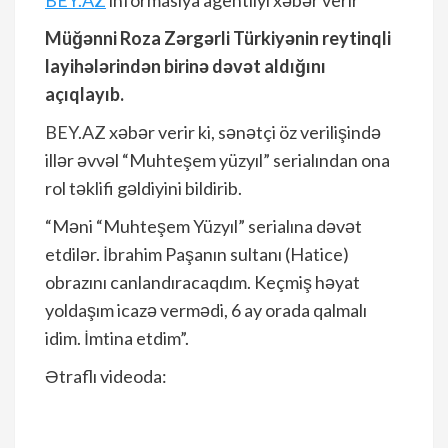
BEY.AZ
informasiya agentliyi xəbər verir
Müğənni Roza Zərgərli Türkiyənin reytinqli
layihələrindən birinə dəvət aldığını
açıqlayıb.
BEY.AZ
xəbər verir ki, sənətçi öz verilişində
illər əvvəl “Muhteşem yüzyıl” serialından ona
rol təklifi gəldiyini bildirib.
“Məni “Muhteşem Yüzyıl” serialına dəvət
etdilər. İbrahim Paşanın sultanı (Hatice)
obrazını canlandıracaqdım. Keçmiş həyat
yoldaşım icazə vermədi, 6 ay orada qalmalı
idim. İmtina etdim”.
Ətraflı videoda: