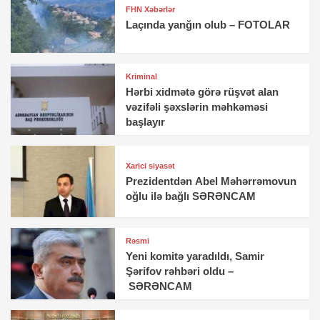
FHN Xəbərlər
Laçında yanğın olub – FOTOLAR
Kriminal
Hərbi xidmətə görə rüşvət alan
vəzifəli şəxslərin məhkəməsi
başlayır
Xarici siyasət
Prezidentdən Abel Məhərrəmovun
oğlu ilə bağlı SƏRƏNCAM
Rəsmi
Yeni komitə yaradıldı, Samir
Şərifov rəhbəri oldu –
SƏRƏNCAM