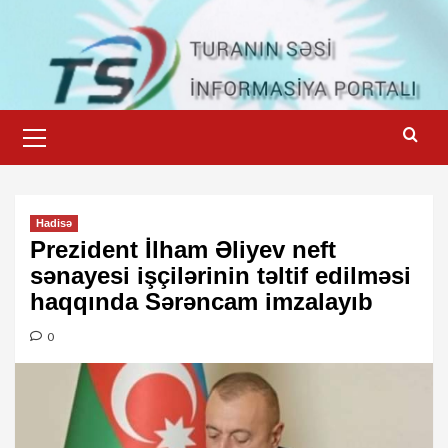
Skip
to
content
Primary
Menu
Hadisə
Prezident İlham Əliyev neft
sənayesi işçilərinin təltif edilməsi
haqqında Sərəncam imzalayıb
0