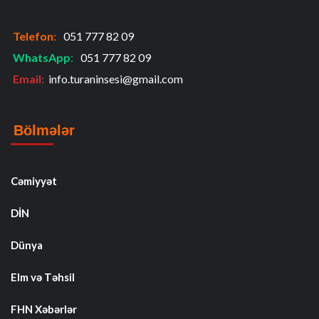
Telefon
:
051 777 82 09
WhatsApp
:
051 777 82 09
Email:
info.turaninsesi@gmail.com
Bölmələr
Cəmiyyət
DİN
Dünya
Elm və Təhsil
FHN Xəbərlər