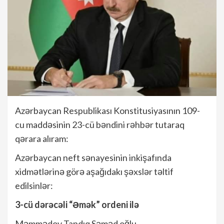
Azərbaycan Respublikası Konstitusiyasının 109-
cu maddəsinin 23-cü bəndini rəhbər tutaraq
qərara alıram:
Azərbaycan neft sənayesinin inkişafında
xidmətlərinə görə aşağıdakı şəxslər təltif
edilsinlər:
3-cü dərəcəli “Əmək” ordeni ilə
Məmmədov Tapdıq Səməd oğlu