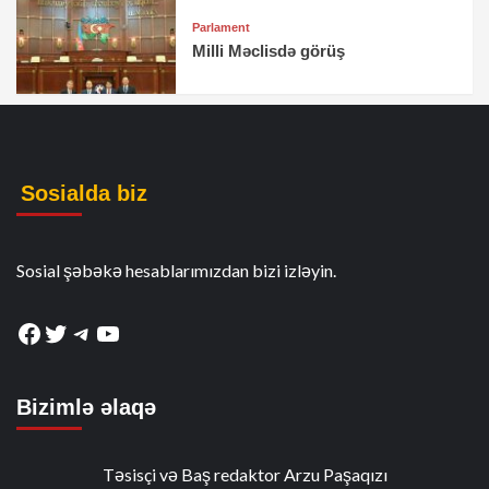
Parlament
Milli Məclisdə görüş
Sosialda biz
Sosial şəbəkə hesablarımızdan bizi izləyin.
Facebook
Twitter
Telegram
YouTube
Bizimlə əlaqə
Təsisçi və Baş redaktor Arzu Paşaqızı