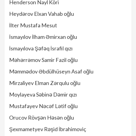
Henderson Nayl Köri
Heydərov Elxan Vahab oğlu
İlter Mustafa Mesut
İsmayılov İlham Əmirxan oğlu
İsmayılova Şəfəq İsrafil qızı
Məhərrəmov Samir Fazil oğlu
Məmmədov Əbdülhüseyn Asaf oğlu
Mirzaliyev Elman Zərqulu oğlu
Moylayeva Səbinə Dəmir qızı
Mustafayev Nəcəf Lətif oğlu
Orucov Rövşən Həsən oğlu
Şexmametyev Rəşid İbrahimoviç