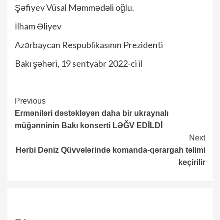
Şəfiyev Vüsal Məmmədəli oğlu.
İlham Əliyev
Azərbaycan Respublikasının Prezidenti
Bakı şəhəri, 19 sentyabr 2022-ci il
Continue
Previous
Erməniləri dəstəkləyən daha bir ukraynalı
Reading
müğənninin Bakı konserti LƏĞV EDİLDİ
Next
Hərbi Dəniz Qüvvələrində komanda-qərargah təlimi
keçirilir