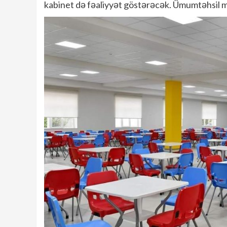
kabinet də fəaliyyət göstərəcək. Ümumtəhsil