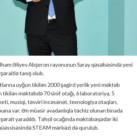
İlham Əliyev Abşeron rayonunun Saray qəsəbəsində yeni
şəraitlə tanış olub.
arına uyğun tikilən 2000 şagird yerlik yeni məktəb
tikilən məktəbdə 70 sinif otağı, 6 laboratoriya, 5
eti, musiqi, təsviri incəsənət, texnologiya otaqları,
kxana var. Ən müasir avadanlıqla təchiz olunan binada
r şərait yaradılıb. Təhsil ocağında məktəbəqədər iki
 müəssisəsində STEAM mərkəzi də qurulub.