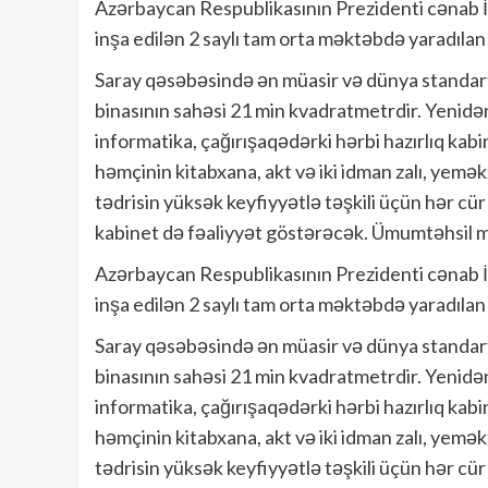
Azərbaycan Respublikasının Prezidenti cənab 
inşa edilən 2 saylı tam orta məktəbdə yaradılan 
Saray qəsəbəsində ən müasir və dünya standartl
binasının sahəsi 21 min kvadratmetrdir. Yenidən 
informatika, çağırışaqədərki hərbi hazırlıq kabin
həmçinin kitabxana, akt və iki idman zalı, yemə
tədrisin yüksək keyfiyyətlə təşkili üçün hər cü
kabinet də fəaliyyət göstərəcək. Ümumtəhsil
Azərbaycan Respublikasının Prezidenti cənab 
inşa edilən 2 saylı tam orta məktəbdə yaradılan 
Saray qəsəbəsində ən müasir və dünya standartl
binasının sahəsi 21 min kvadratmetrdir. Yenidən 
informatika, çağırışaqədərki hərbi hazırlıq kabin
həmçinin kitabxana, akt və iki idman zalı, yemə
tədrisin yüksək keyfiyyətlə təşkili üçün hər cü