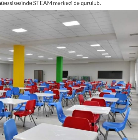
 müəssisəsində STEAM mərkəzi də qurulub.