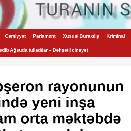
Cəmiyyət
Parlament
Xüsusi Buraxılış
Kriminal
 edib Ağsuda tulladılar – Dəhşətli cinayət
Abşeron rayonunun
ndə yeni inşa
 tam orta məktəbdə