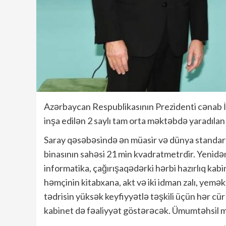
Azərbaycan Respublikasının Prezidenti cənab 
inşa edilən 2 saylı tam orta məktəbdə yaradılan 
Saray qəsəbəsində ən müasir və dünya standartl
binasının sahəsi 21 min kvadratmetrdir. Yenidən 
informatika, çağırışaqədərki hərbi hazırlıq kabin
həmçinin kitabxana, akt və iki idman zalı, yemə
tədrisin yüksək keyfiyyətlə təşkili üçün hər cü
kabinet də fəaliyyət göstərəcək. Ümumtəhsil