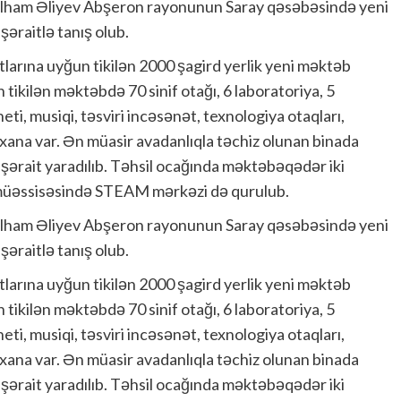
İlham Əliyev Abşeron rayonunun Saray qəsəbəsində yeni
şəraitlə tanış olub.
arına uyğun tikilən 2000 şagird yerlik yeni məktəb
tikilən məktəbdə 70 sinif otağı, 6 laboratoriya, 5
eti, musiqi, təsviri incəsənət, texnologiya otaqları,
kxana var. Ən müasir avadanlıqla təchiz olunan binada
r şərait yaradılıb. Təhsil ocağında məktəbəqədər iki
 müəssisəsində STEAM mərkəzi də qurulub.
İlham Əliyev Abşeron rayonunun Saray qəsəbəsində yeni
şəraitlə tanış olub.
arına uyğun tikilən 2000 şagird yerlik yeni məktəb
tikilən məktəbdə 70 sinif otağı, 6 laboratoriya, 5
eti, musiqi, təsviri incəsənət, texnologiya otaqları,
kxana var. Ən müasir avadanlıqla təchiz olunan binada
r şərait yaradılıb. Təhsil ocağında məktəbəqədər iki