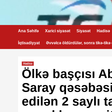
Skip
to
content
Ana Səhifə
Xarici siyasət
Siyasət
Hadisə
İqtisadiyyat
Əvvəlcə öldürdülər, sonra tikə-tikə
Hadisə
Ölkə başçısı 
Saray qəsəbəsi
edilən 2 saylı