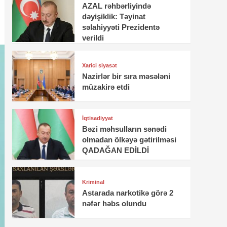
AZAL rəhbərliyində
dəyişiklik: Təyinat
səlahiyyəti Prezidentə
verildi
Xarici siyasət
Nazirlər bir sıra məsələni
müzakirə etdi
İqtisadiyyat
Bəzi məhsulların sənədi
olmadan ölkəyə gətirilməsi
QADAĞAN EDİLDİ
Kriminal
Astarada narkotikə görə 2
nəfər həbs olundu