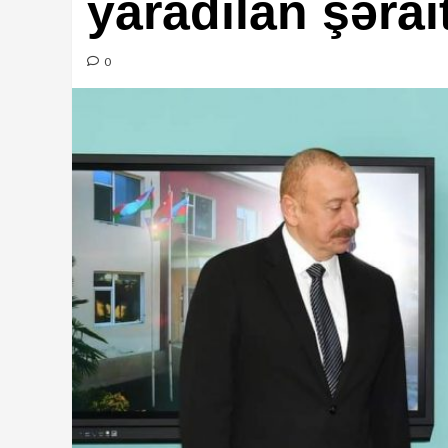
yaradılan şərai
0