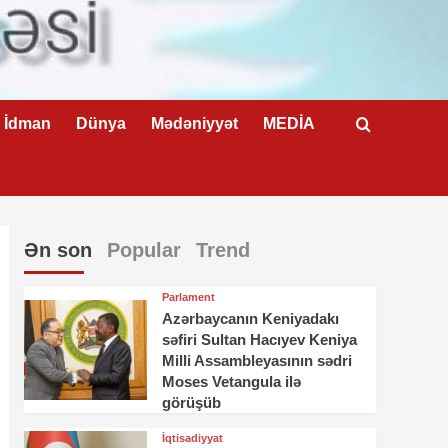
İdman
Dünya
Mədəniyyət
MEDİA
Ən son
Popular
Trend
Parlament
Azərbaycanın Keniyadakı
səfiri Sultan Hacıyev Keniya
Milli Assambleyasının sədri
Moses Vetangula ilə
görüşüb
İqtisadiyyat