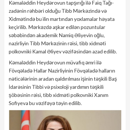
Kəmaləddin Heydərovun tapşırığı ilə Faiq Tağı-
zadənin rəhbəri olduğu Tibb Mərkəzində və
Xidmətində bu ilin martından yoxlamalar həyata
keçirilib. Mərkəzdə aşkar edilən pozuntular
səbəbindən akademik Namiq Əliyevin oğlu,
nazirliyin Tibb Mərkəzinin rəisi, tibb xidməti
polkovniki Kamal Əliyev vəzifəsindən azad edilib.
Kəmaləddin Heydərovun müvafiq əmri ilə
Fövqəladə Hallar Nazirliyinin Fövqəladə halların
nəticələrinin aradan qaldırılması işinin təşkili Baş
İdarəsinin Tibbi və psixoloji yardımın təşkili
şöbəsinin rəisi, tibb xidməti polkovniki Xanım
Sofiyeva bu vəzifəyə təyin edilib.