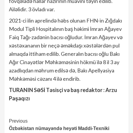
fövqəladə hallar nazirinin müavini təyin edilib.
Ailəlidir. 3 övladı var.
2021-ci ilin aprelində həbs olunan FHN-in Zığdakı
Modul Tipli Hospitalının baş həkimi İmran Ağayev
Faiq Tağı-zadənin bacısı oğludur. İmran Ağayev və
xəstəxananın bir neçə əməkdaşı xəstələrdən pul
almaqda ittiham edilib. Generalın bacısı oğlu Bakı
Ağır Cinayətlər Məhkəməsinin hökmü ilə 8 il 3 ay
azadlıqdan məhrum edilsə də, Bakı Apellyasiya
Məhkəməsi cəzanı 4 ilə endirib.
TURANIN SƏSİ Təsisçi və baş redaktor : Arzu
Paşaqızı
Continue
Previous
Özbəkistan nümayəndə heyəti Maddi-Texniki
Reading