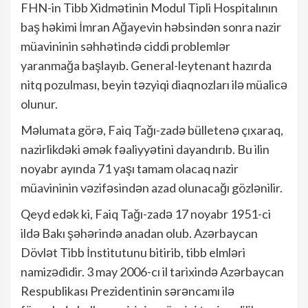
FHN-in Tibb Xidmətinin Modul Tipli Hospitalının
baş həkimi İmran Ağayevin həbsindən sonra nazir
müavininin səhhətində ciddi problemlər
yaranmağa başlayıb. General-leytenant hazırda
nitq pozulması, beyin təzyiqi diaqnozları ilə müalicə
olunur.
Məlumata görə, Faiq Tağı-zadə bülletenə çıxaraq,
nazirlikdəki əmək fəaliyyətini dayandırıb. Bu ilin
noyabr ayında 71 yaşı tamam olacaq nazir
müavininin vəzifəsindən azad olunacağı gözlənilir.
Qeyd edək ki, Faiq Tağı-zadə 17 noyabr 1951-ci
ildə Bakı şəhərində anadan olub. Azərbaycan
Dövlət Tibb İnstitutunu bitirib, tibb elmləri
namizədidir. 3 may 2006-cı il tarixində Azərbaycan
Respublikası Prezidentinin sərəncamı ilə