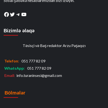
Sosial şəbəkə hesablarımızdan bizi izləyin.
Facebook
Twitter
Telegram
YouTube
Bizimlə əlaqə
Təsisçi və Baş redaktor Arzu Paşaqızı
Telefon
:
051 777 82 09
WhatsApp
:
051 777 82 09
Email:
info.turaninsesi@gmail.com
Bölmələr