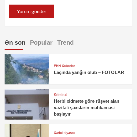
Ən son
Popular
Trend
FHN Xəbərlər
Laçında yanğın olub – FOTOLAR
Kriminal
Hərbi xidmətə görə rüşvət alan
vəzifəli şəxslərin məhkəməsi
başlayır
Xarici siyasət