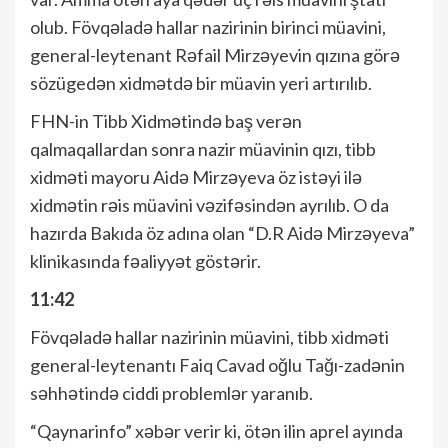
olub. Fövqəladə hallar nazirinin birinci müavini,
general-leytenant Rəfail Mirzəyevin qızına görə
sözügedən xidmətdə bir müavin yeri artırılıb.
FHN-in Tibb Xidmətində baş verən
qalmaqallardan sonra nazir müavinin qızı, tibb
xidməti mayoru Aidə Mirzəyeva öz istəyi ilə
xidmətin rəis müavini vəzifəsindən ayrılıb. O da
hazırda Bakıda öz adına olan “D.R Aidə Mirzəyeva”
klinikasında fəaliyyət göstərir.
11:42
Fövqəladə hallar nazirinin müavini, tibb xidməti
general-leytenantı Faiq Cavad oğlu Tağı-zadənin
səhhətində ciddi problemlər yaranıb.
“Qaynarinfo” xəbər verir ki, ötən ilin aprel ayında