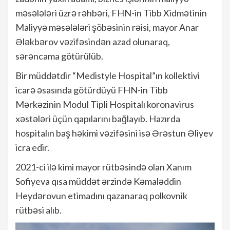
məsələləri üzrə rəhbəri, FHN-in Tibb Xidmətinin
Maliyyə məsələləri şöbəsinin rəisi, mayor Anar
Ələkbərov vəzifəsindən azad olunaraq,
sərəncama götürülüb.
Bir müddətdir “Medistyle Hospital”ın kollektivi
icarə əsasında götürdüyü FHN-in Tibb
Mərkəzinin Modul Tipli Hospitalı koronavirus
xəstələri üçün qapılarını bağlayıb. Hazırda
hospitalın baş həkimi vəzifəsini isə Ərəstun Əliyev
icra edir.
2021-ci ilə kimi mayor rütbəsində olan Xanım
Sofiyeva qısa müddət ərzində Kəmaləddin
Heydərovun etimadını qazanaraq polkovnik
rütbəsi alıb.