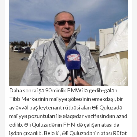
Daha sonra işə 90 minlik BMW ilə gedib-gələn,
Tibb Mərkəzinin maliyyə şöbəsinin əməkdaşı, bir
ay əvvəl baş leytenant rütbəsi alan Əli Quluzadə
maliyyə pozuntuları ilə əlaqədar vəzifəsindən azad
edilib. Əli Quluzadənin FHN-də çalışan atası da
işdən çıxarılıb. Belə ki, Əli Quluzadənin atası Rüfət