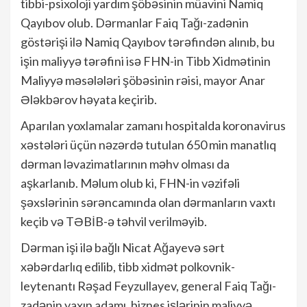
tibbi-psixoloji yardım şöbəsinin müavini Namiq
Qayıbov olub. Dərmanlar Faiq Tağı-zadənin
göstərişi ilə Namiq Qayıbov tərəfindən alınıb, bu
işin maliyyə tərəfini isə FHN-in Tibb Xidmətinin
Maliyyə məsələləri şöbəsinin rəisi, mayor Anar
Ələkbərov həyata keçirib.
Aparılan yoxlamalar zamanı hospitalda koronavirus
xəstələri üçün nəzərdə tutulan 650 min manatlıq
dərman ləvazimatlarının məhv olması da
aşkarlanıb. Məlum olub ki, FHN-in vəzifəli
şəxslərinin sərəncamında olan dərmanların vaxtı
keçib və TƏBİB-ə təhvil verilməyib.
Dərman işi ilə bağlı Nicat Ağayevə sərt
xəbərdarlıq edilib, tibb xidmət polkovnik-
leytenantı Rəşad Feyzullayev, general Faiq Tağı-
zadənin yaxın adamı, biznes işlərinin maliyyə