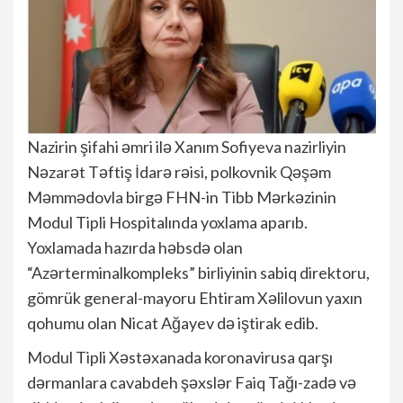
Nazirin şifahi əmri ilə Xanım Sofiyeva nazirliyin
Nəzarət Təftiş İdarə rəisi, polkovnik Qəşəm
Məmmədovla birgə FHN-in Tibb Mərkəzinin
Modul Tipli Hospitalında yoxlama aparıb.
Yoxlamada hazırda həbsdə olan
“Azərterminalkompleks” birliyinin sabiq direktoru,
gömrük general-mayoru Ehtiram Xəlilovun yaxın
qohumu olan Nicat Ağayev də iştirak edib.
Modul Tipli Xəstəxanada koronavirusa qarşı
dərmanlara cavabdeh şəxslər Faiq Tağı-zadə və