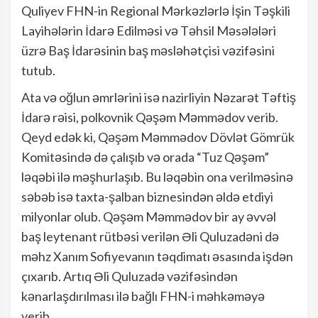
Quliyev FHN-in Regional Mərkəzlərlə İşin Təşkili
Layihələrin İdarə Edilməsi və Təhsil Məsələləri
üzrə Baş İdarəsinin baş məsləhətçisi vəzifəsini
tutub.
Ata və oğlun əmrlərini isə nazirliyin Nəzarət Təftiş
İdarə rəisi, polkovnik Qəşəm Məmmədov verib.
Qeyd edək ki, Qəşəm Məmmədov Dövlət Gömrük
Komitəsində də çalışıb və orada “Tuz Qəşəm”
ləqəbi ilə məşhurlaşıb. Bu ləqəbin ona verilməsinə
səbəb isə taxta-şalban biznesindən əldə etdiyi
milyonlar olub. Qəşəm Məmmədov bir ay əvvəl
baş leytenant rütbəsi verilən Əli Quluzadəni də
məhz Xanım Sofiyevanın təqdimatı əsasında işdən
çıxarıb. Artıq Əli Quluzadə vəzifəsindən
kənarlaşdırılması ilə bağlı FHN-i məhkəməyə
verib.