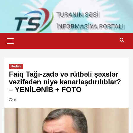
Skip
to
content
Primary
Menu
Hadisə
Faiq Tağı-zadə və rütbəli şəxslər
vəzifədən niyə kənarlaşdırılıblar?
– YENİLƏNİB + FOTO
0