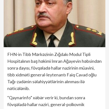
FHN-in Tibb Mərkəzinin Zığdakı Modul Tipli
Hospitalının baş həkimi İmran Ağayevin həbsindən
sonra dayısı, fövqəladə hallar nazirinin müavini,
tibb xidməti general-leytenantı Faiq Cavad oğlu
Tağı-zadənin səlahiyyətlərinin alınması ilə
nəticələnib.
“Qaynarinfo” xəbər verir ki, bundan sonra
fövqəladə hallar naziri, general-polkovnik