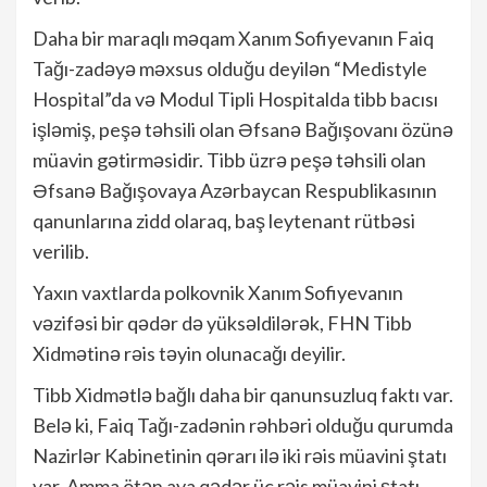
Daha bir maraqlı məqam Xanım Sofiyevanın Faiq
Tağı-zadəyə məxsus olduğu deyilən “Medistyle
Hospital”da və Modul Tipli Hospitalda tibb bacısı
işləmiş, peşə təhsili olan Əfsanə Bağışovanı özünə
müavin gətirməsidir. Tibb üzrə peşə təhsili olan
Əfsanə Bağışovaya Azərbaycan Respublikasının
qanunlarına zidd olaraq, baş leytenant rütbəsi
verilib.
Yaxın vaxtlarda polkovnik Xanım Sofiyevanın
vəzifəsi bir qədər də yüksəldilərək, FHN Tibb
Xidmətinə rəis təyin olunacağı deyilir.
Tibb Xidmətlə bağlı daha bir qanunsuzluq faktı var.
Belə ki, Faiq Tağı-zadənin rəhbəri olduğu qurumda
Nazirlər Kabinetinin qərarı ilə iki rəis müavini ştatı
var. Amma ötən aya qədər üç rəis müavini ştatı