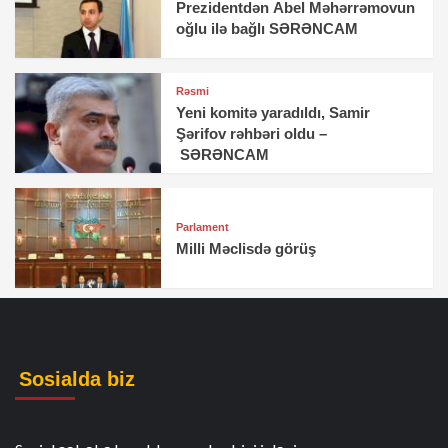
Prezidentdən Abel Məhərrəmovun
oğlu ilə bağlı SƏRƏNCAM
Rəsmi
Yeni komitə yaradıldı, Samir
Şərifov rəhbəri oldu –
SƏRƏNCAM
Parlament
Milli Məclisdə görüş
Sosialda biz