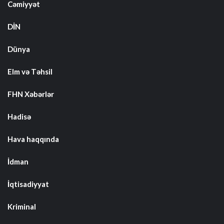
Cəmiyyət
DİN
Dünya
Elm və Təhsil
FHN Xəbərlər
Hadisə
Hava haqqında
İdman
İqtisadiyyat
Kriminal