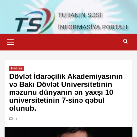
Skip
to
content
Primary
Menu
Hadisə
Dövlət İdarəçilik Akademiyasının
və Bakı Dövlət Universitetinin
məzunu dünyanın ən yaxşı 10
universitetinin 7-sinə qəbul
olunub.
0