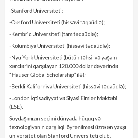
-Stanford Universiteti;
-Oksford Universiteti (hissəvi təqaüdlə);
-Kembric Universiteti (tam təqaüdlə);
-Kolumbiya Universiteti (hissəvi təqaüdlə);
-Nyu York Universiteti (bütün təhsil və yaşam
xərclərini qarşılayan 120.000 dollar dəyərində
“Hauser Global Scholarship” ilə);
-Berkli Kaliforniya Universiteti (hissəvi təqaüdlə);
-London İqtisadiyyat və Siyasi Elmlər Məktəbi
(LSE).
Soydaşımızın seçimi dünyada hüquq və
texnologiyanın qarşılıqlı öyrənilməsi üzrə ən yaxşı
universitet olan Stanford Universiteti olub.