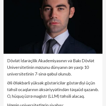
Dövlət İdarəçilik Akademiyasının və Bakı Dövlət
Universitetinin məzunu dünyanın ən yaxşı 10
universitetinin 7-sinə qəbul olunub.
Əli Ələkbərli yüksək göstəricilər göstərdiyi üçün
təhsil ocaqlarının əksəriyyətindən təqaüd qazanıb.
O, hüquq üzrə magistr (LLM) təhsili alacaq.
Həmin universitetlərin siyahısı: