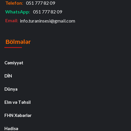
Telefon
:
051 777 82 09
WhatsApp
:
051 777 82 09
Email:
info.turaninsesi@gmail.com
Bölmələr
Cəmiyyət
DİN
Dünya
Elm və Təhsil
FHN Xəbərlər
Hadisə