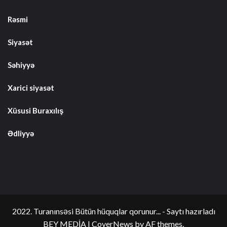
Rəsmi
Siyasət
Səhiyyə
Xarici siyasət
Xüsusi Buraxılış
Ədliyyə
2022. Turanınsəsi Bütün hüquqlar qorunur... - Saytı hazırladı
BEY MEDİA
|
CoverNews
by AF themes.