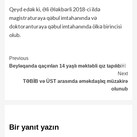
Qeyd edək ki, Əli Ələkbərli 2018-ci ildə
magistraturaya qəbul imtahanında və
doktoranturaya qəbul imtahanında ölkə birincisi
olub.
Continue
Previous
Beyləqanda qaçırılan 14 yaşlı məktəbli qız tapılıb￼
Reading
Next
TƏBİB və ÜST arasında əməkdaşlıq müzakirə
olunub
Bir yanıt yazın