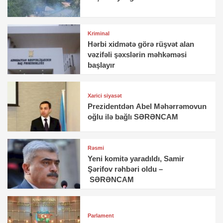
Kriminal
Hərbi xidmətə görə rüşvət alan
vəzifəli şəxslərin məhkəməsi
başlayır
Xarici siyasət
Prezidentdən Abel Məhərrəmovun
oğlu ilə bağlı SƏRƏNCAM
Rəsmi
Yeni komitə yaradıldı, Samir
Şərifov rəhbəri oldu –
SƏRƏNCAM
Parlament