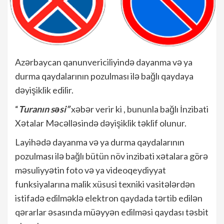
Azərbaycan qanunvericiliyində dayanma və ya
durma qaydalarının pozulması ilə bağlı qaydaya
dəyişiklik edilir.
“
Turanın səsi”
xəbər verir ki , bununla bağlı İnzibati
Xətalar Məcəlləsində dəyişiklik təklif olunur.
Layihədə dayanma və ya durma qaydalarının
pozulması ilə bağlı bütün növ inzibati xətalara görə
məsuliyyətin foto və ya videoqeydiyyat
funksiyalarına malik xüsusi texniki vasitələrdən
istifadə edilməklə elektron qaydada tərtib edilən
qərarlar əsasında müəyyən edilməsi qaydası təsbit