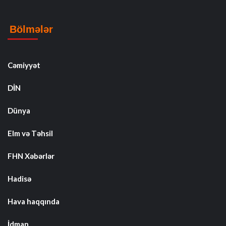
Bölmələr
Cəmiyyət
DİN
Dünya
Elm və Təhsil
FHN Xəbərlər
Hadisə
Hava haqqında
İdman