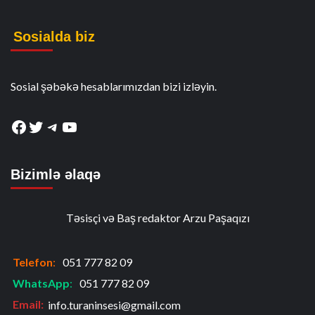
Sosialda biz
Sosial şəbəkə hesablarımızdan bizi izləyin.
Facebook
Twitter
Telegram
YouTube
Bizimlə əlaqə
Təsisçi və Baş redaktor Arzu Paşaqızı
Telefon
:
051 777 82 09
WhatsApp
:
051 777 82 09
Email:
info.turaninsesi@gmail.com