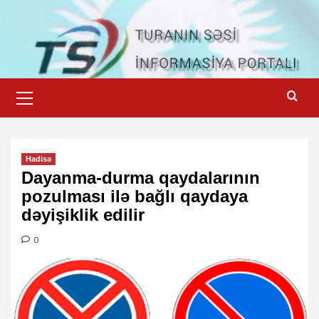
Skip
to
content
Primary
Menu
Hadisə
Dayanma-durma qaydalarının
pozulması ilə bağlı qaydaya
dəyişiklik edilir
0