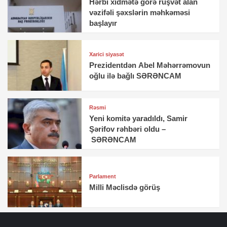
Hərbi xidmətə görə rüşvət alan
vəzifəli şəxslərin məhkəməsi
başlayır
Xarici siyasət
Prezidentdən Abel Məhərrəmovun
oğlu ilə bağlı SƏRƏNCAM
Rəsmi
Yeni komitə yaradıldı, Samir
Şərifov rəhbəri oldu –
SƏRƏNCAM
Parlament
Milli Məclisdə görüş