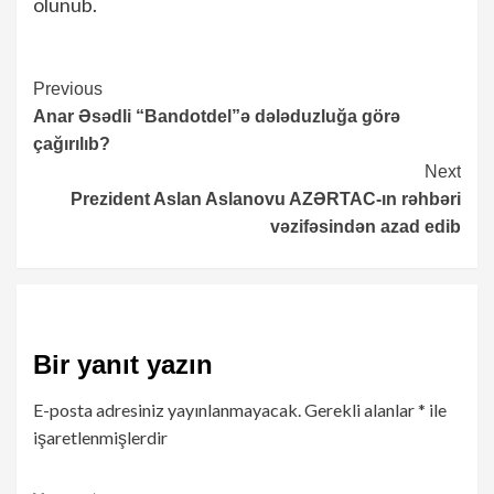
olunub.
Continue
Previous
Anar Əsədli “Bandotdel”ə dələduzluğa görə
Reading
çağırılıb?
Next
Prezident Aslan Aslanovu AZƏRTAC-ın rəhbəri
vəzifəsindən azad edib
Bir yanıt yazın
E-posta adresiniz yayınlanmayacak.
Gerekli alanlar
*
ile
işaretlenmişlerdir