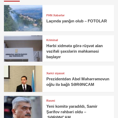
FHN Xəbərlər
Laçında yanğın olub – FOTOLAR
Kriminal
Hərbi xidmətə görə rüşvət alan
vəzifəli şəxslərin məhkəməsi
başlayır
Xarici siyasət
Prezidentdən Abel Məhərrəmovun
oğlu ilə bağlı SƏRƏNCAM
Rəsmi
Yeni komitə yaradıldı, Samir
Şərifov rəhbəri oldu –
SƏRƏNCAM