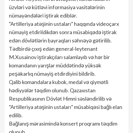
üzvləri və kütləvi informasiya vasitələrinin
nümayəndələri iştirak ediblər.
“Artilleriya atəşinin ustaları” haqqında videoçarx
nümayiş etdirildikdən sonra müsabiqədə iştirak
edən dövlətlərin bayraqları səhnəyə gətirilib.
Tədbirdə çıxış edən general-leytenant
M.Xusainov iştirakçıları salamlayıb və hər bir
komandanın yarışlar müddətində yüksək
peşəkarlıq nümayiş etdirdiyini bildirib.
Qalib komandalara kubok, medal və qiymətli
hədiyyələr təqdim olunub. Qazaxıstan
Respublikasının Dövlət Himni səsləndirilib və
“Artilleriya atəşinin ustaları” müsabiqəsi bağlı elan
edilib.
Bağlanış mərasimində konsert proqramı təqdim
olunub.