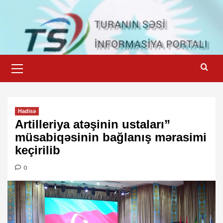
Skip
to
content
Primary
Menu
Hadisə
Artilleriya atəşinin ustaları”
müsabiqəsinin bağlanış mərasimi
keçirilib
0