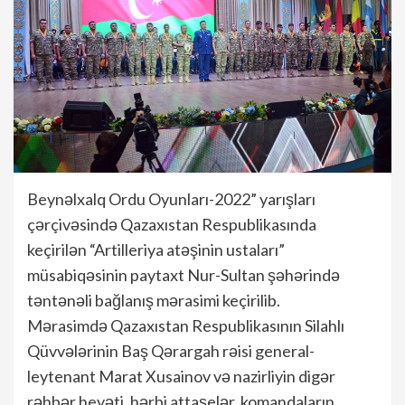
Beynəlxalq Ordu Oyunları-2022” yarışları
çərçivəsində Qazaxıstan Respublikasında
keçirilən “Artilleriya atəşinin ustaları”
müsabiqəsinin paytaxt Nur-Sultan şəhərində
təntənəli bağlanış mərasimi keçirilib.
Mərasimdə Qazaxıstan Respublikasının Silahlı
Qüvvələrinin Baş Qərargah rəisi general-
leytenant Marat Xusainov və nazirliyin digər
rəhbər heyəti, hərbi attaşelər, komandaların