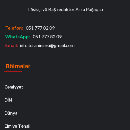
Təsisçi və Baş redaktor Arzu Paşaqızı
Telefon
:
051 777 82 09
WhatsApp
:
051 777 82 09
Email:
info.turaninsesi@gmail.com
Bölmələr
Cəmiyyət
DİN
Dünya
Elm və Təhsil