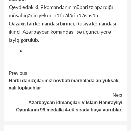
Qeyd edək ki, 9 komandanın mübarizə apardığı
müsabiqənin yekun nəticələrinə əsasən
Qazaxıstan komandası birinci, Rusiya komandası
ikinci, Azərbaycan komandası isə üçüncü yerə
layiq görülüb.
Continue
Previous
Hərbi dənizçilərimiz növbəti mərhələdə ən yüksək
Reading
xalı toplayıblar
Next
Azərbaycan idmançıları V İslam Həmrəyliyi
Oyunlarını 99 medalla 4-cü sırada başa vurublar.