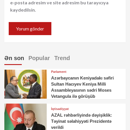
e-posta adresim ve site adresim bu tarayıcıya
kaydedilsin.
Ən son
Popular
Trend
Parlament
Azərbaycanın Keniyadakı səfiri
Sultan Hacıyev Keniya Milli
Assambleyasının sədri Moses
Vetangula ilə görüşüb
İqtisadiyyat
AZAL rəhbərliyində dəyişiklik:
Təyinat səlahiyyəti Prezidentə
verildi