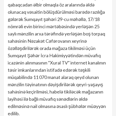
qabaqcadan əlbir olmaqla öz aralarında əldə
olunacaq vəsaitin bölüşdürülməsi barədə razılığa
gələrək Sumqayıt şəhəri 29-cu məhəllə, 17/18
nömrəli evin birinci mərtəbəsində yerləşən 25
saylı mənzilin arxa tərəfində yerləşən boş torpaq
sahəsinin Nəzakət Cəfərovanın xeyrinə
özəlləşdirilərək orada mağaza tikilməsi üçün
Sumqayıt Şəhər İcra Hakimiyyətindən müvafiq
icazənin alınmasının “Xural TV” internet kanalının
təsir imkanlarından istifadə edərək təşkili
müqabilində 11 070 manat alaraq qeyd olunan
mənzilin təyinatının dəyişdirilərək qeyri-yaşayış
sahəsinə keçirilməsi, habelə tikiləcək mağazanın
layihəsi ilə bağlı müvafiq sənədlərin əldə
edilməsinə nail olmasına əsaslı şübhələr müəyyən
edilib.