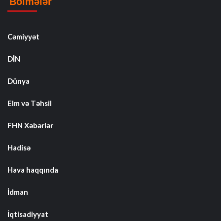
Bölmələr
Cəmiyyət
DİN
Dünya
Elm və Təhsil
FHN Xəbərlər
Hadisə
Hava haqqında
İdman
İqtisadiyyat