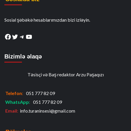
Sosial şəbəkə hesablarımızdan bizi izləyin.
Facebook
Twitter
Telegram
YouTube
Bizimlə əlaqə
Təsisçi və Baş redaktor Arzu Paşaqızı
Telefon
:
051 777 82 09
WhatsApp
:
051 777 82 09
Email:
info.turaninsesi@gmail.com