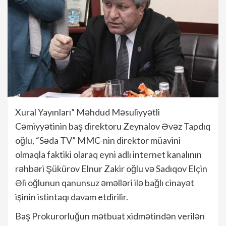
Xural Yayınları” Məhdud Məsuliyyətli
Cəmiyyətinin baş direktoru Zeynalov Əvəz Tapdıq
oğlu, “Səda TV” MMC-nin direktor müavini
olmaqla faktiki olaraq eyni adlı internet kanalının
rəhbəri Şükürov Elnur Zakir oğlu və Sadıqov Elçin
Əli oğlunun qanunsuz əməlləri ilə bağlı cinayət
işinin istintaqı davam etdirilir.
Baş Prokurorluğun mətbuat xidmətindən verilən