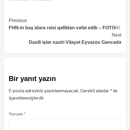
Continue
Previous
FHN-in baş idarə rəisi qəfildən vəfat edib – FOTO￼
Reading
Next
Daxili işlər naziri Vilayət Eyvazov Gəncədə
Bir yanıt yazın
E-posta adresiniz yayınlanmayacak.
Gerekli alanlar
*
ile
işaretlenmişlerdir
Yorum
*