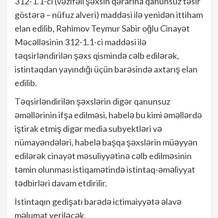
312-1.1-ci (vəzifəli şəxsin qərarına qanunsuz təsir
göstərə – nüfuz alveri) maddəsi ilə yenidən ittiham
elan edilib, Rəhimov Teymur Sabir oğlu Cinayət
Məcəlləsinin 312-1.1-ci maddəsi ilə
təqsirləndirilən şəxs qismində cəlb edilərək,
istintaqdan yayındığı üçün barəsində axtarış elan
edilib.
Təqsirləndirilən şəxslərin digər qanunsuz
əməllərinin ifşa edilməsi, habelə bu kimi əməllərdə
iştirak etmiş digər media subyektləri və
nümayəndələri, habelə başqa şəxslərin müəyyən
edilərək cinayət məsuliyyətinə cəlb edilməsinin
təmin olunması istiqamətində istintaq-əməliyyat
tədbirləri davam etdirilir.
İstintaqın gedişatı barədə ictimaiyyətə əlavə
məlumat veriləcək.