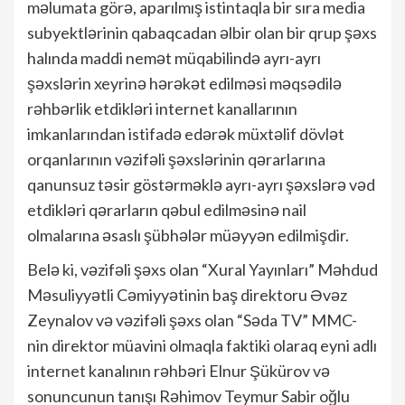
məlumata görə, aparılmış istintaqla bir sıra media
subyektlərinin qabaqcadan əlbir olan bir qrup şəxs
halında maddi nemət müqabilində ayrı-ayrı
şəxslərin xeyrinə hərəkət edilməsi məqsədilə
rəhbərlik etdikləri internet kanallarının
imkanlarından istifadə edərək müxtəlif dövlət
orqanlarının vəzifəli şəxslərinin qərarlarına
qanunsuz təsir göstərməklə ayrı-ayrı şəxslərə vəd
etdikləri qərarların qəbul edilməsinə nail
olmalarına əsaslı şübhələr müəyyən edilmişdir.
Belə ki, vəzifəli şəxs olan “Xural Yayınları” Məhdud
Məsuliyyətli Cəmiyyətinin baş direktoru Əvəz
Zeynalov və vəzifəli şəxs olan “Səda TV” MMC-
nin direktor müavini olmaqla faktiki olaraq eyni adlı
internet kanalının rəhbəri Elnur Şükürov və
sonuncunun tanışı Rəhimov Teymur Sabir oğlu