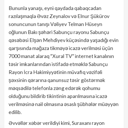
Bununla yanaşı, eyni qaydada qabaqcadan
razılaşmaqla Əvəz Zeynalov və Elnur Şükürov
sonuncunun tanışı Vəliyev Telman Hüseyn
oğlunun Bakı şəhəri Sabunçu rayonu Sabunçu
qəsəbəsi Elşən Mehdiyev küçəsində yaşadığı evin
qarşısında mağaza tikməyə icazə verilməsi üçün
7000 manat alaraq “Xural TV” internet kanalının
təsir imkanlarından istifadə etməklə Sabunçu
Rayon İcra Hakimiyyətinin müvafiq vəzifəli
şəxsinin qərarına qanunsuz təsir göstərmək
məqsədilə telefonla zəng edərək qohumu
olduğunu bildirib tikintinin aparılmasına icazə
verilməsinə nail olmasına əsaslı şübhələr müəyyən
edilib.
Əvvəllər xəbər verildiyi kimi, Suraxanı rayon