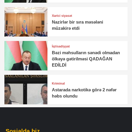
Xarici siyasət
Nazirlər bir sıra məsələni
müzakirə etdi
İqtisadiyyat
Bəzi məhsulların sənədi olmadan
ölkəyə gətirilməsi QADAĞAN
EDİLDİ
Kriminal
Astarada narkotikə görə 2 nəfər
həbs olundu
Sosialda biz