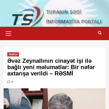
Skip
to
content
Primary
Menu
Hadisə
Əvəz Zeynallının cinayət işi ilə
bağlı yeni məlumatlar: Bir nəfər
axtarışa verildi – RƏSMİ
0