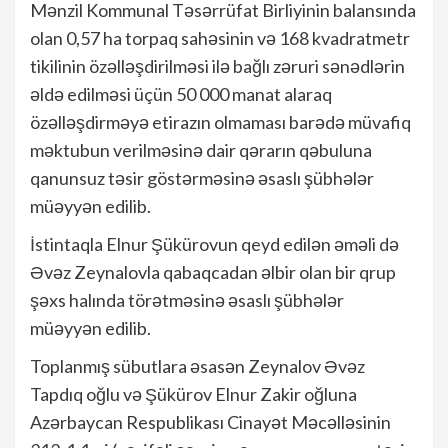
Mənzil Kommunal Təsərrüfat Birliyinin balansında
olan 0,57 ha torpaq sahəsinin və 168 kvadratmetr
tikilinin özəlləşdirilməsi ilə bağlı zəruri sənədlərin
əldə edilməsi üçün 50 000 manat alaraq
özəlləşdirməyə etirazın olmaması barədə müvafiq
məktubun verilməsinə dair qərarın qəbuluna
qanunsuz təsir göstərməsinə əsaslı şübhələr
müəyyən edilib.
İstintaqla Elnur Şükürovun qeyd edilən əməli də
Əvəz Zeynalovla qabaqcadan əlbir olan bir qrup
şəxs halında törətməsinə əsaslı şübhələr
müəyyən edilib.
Toplanmış sübutlara əsasən Zeynalov Əvəz
Tapdıq oğlu və Şükürov Elnur Zakir oğluna
Azərbaycan Respublikası Cinayət Məcəlləsinin