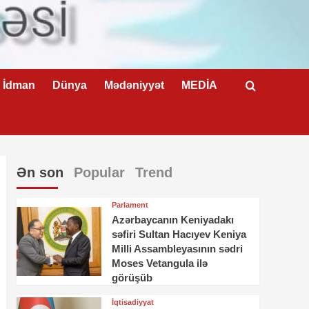
İdman
Dünya
Mədəniyyət
MEDİA
Ən son
Popular
Trend
Parlament
Azərbaycanın Keniyadakı
səfiri Sultan Hacıyev Keniya
Milli Assambleyasının sədri
Moses Vetangula ilə
görüşüb
İqtisadiyyat