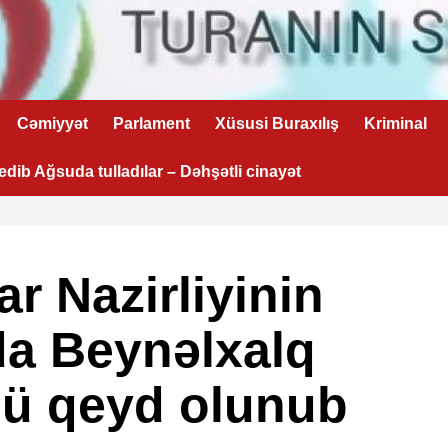
Cəmiyyət
Parlament
Xüsusi Buraxılış
Kriminal
 edib Ağsuda tulladılar – Dəhşətli cinayət
r Nazirliyinin
a Beynəlxalq
nü qeyd olunub