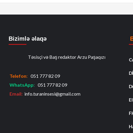
Bizimlə əlaqə
Təsisçi və Baş redaktor Arzu Paşaqızı
C
D
Telefon
:
051 777 82 09
WhatsApp
:
051 777 82 09
D
Email:
info.turaninsesi@gmail.com
El
F
H