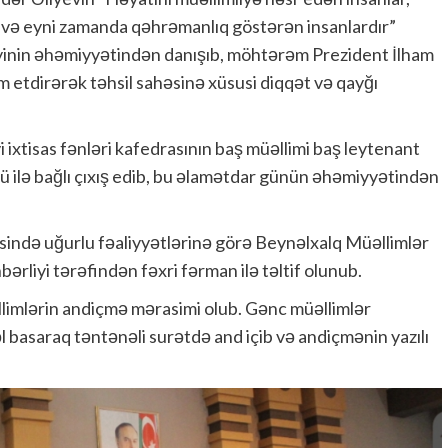
li və eyni zamanda qəhrəmanlıq göstərən insanlardır”
əyinin əhəmiyyətindən danışıb, möhtərəm Prezident İlham
m etdirərək təhsil sahəsinə xüsusi diqqət və qayğı
 ixtisas fənləri kafedrasının baş müəllimi baş leytenant
ilə bağlı çıxış edib, bu əlamətdar günün əhəmiyyətindən
əsində uğurlu fəaliyyətlərinə görə Beynəlxalq Müəllimlər
liyi tərəfindən fəxri fərman ilə təltif olunub.
limlərin andiçmə mərasimi olub. Gənc müəllimlər
 basaraq təntənəli surətdə and içib və andiçmənin yazılı