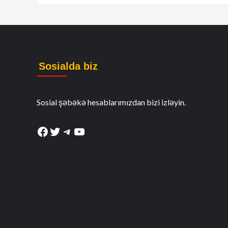
Sosialda biz
Sosial şəbəkə hesablarımızdan bizi izləyin.
Facebook
Twitter
Telegram
YouTube