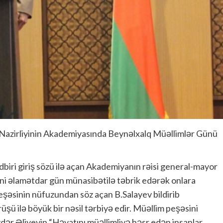
r Nazirliyinin Akademiyasında Beynəlxalq Müəllimlər Günü
dbiri giriş sözü ilə açan Akademiyanın rəisi general-mayor
tini əlamətdar gün münasibətilə təbrik edərək onlara
peşəsinin nüfuzundan söz açan B.Salayev bildirib
şü ilə böyük bir nəsil tərbiyə edir. Müəllim peşəsini
ər Əliyevin “Həyatını müəllimliyə həsr edən insanlar,