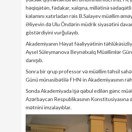
həqiqətən, fədakar, xalqına, millətinə sədaqət
kəlamını xatırladan rəis B.Salayev müəllim əm
Əliyevin də Ulu Öndərin müdrik siyasətini dava
göstərdiyini vurğulayıb.
Akademiyanın Həyat fəaliyyətinin təhlükəsizliyi
Aysel Süleymanova Beynəlxalq Müəllimlər Günü 
danışıb.
Sonra bir qrup professor və müəllim təhsil sah
Günü münasibətilə FHN-in Akademiyasının rəhbər
Sonda Akademiyada işə qəbul edilən gənc müəl
Azərbaycan Respublikasının Konstitusiyasına əl
mətnini imzalayıblar.