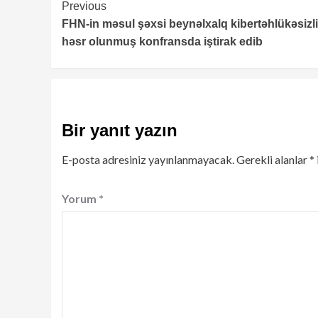
Continue
Previous
FHN-in məsul şəxsi beynəlxalq kibertəhlükəsizl
Reading
həsr olunmuş konfransda iştirak edib
Bir yanıt yazın
E-posta adresiniz yayınlanmayacak.
Gerekli alanlar
*
Yorum
*