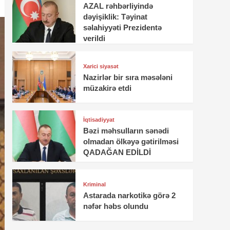
AZAL rəhbərliyində
dəyişiklik: Təyinat
səlahiyyəti Prezidentə
verildi
Xarici siyasət
Nazirlər bir sıra məsələni
müzakirə etdi
İqtisadiyyat
Bəzi məhsulların sənədi
olmadan ölkəyə gətirilməsi
QADAĞAN EDİLDİ
Kriminal
Astarada narkotikə görə 2
nəfər həbs olundu