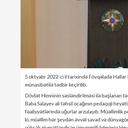
5 oktyabr 2022-ci il tarixində Fövqəladə Halla
münasibətilə tədbir keçirilib.
Dövlət Himninin səsləndirilməsi ilə başlanan tə
Baba Salayev ali təhsil ocağının pedaqoji heyə
fəaliyyətlərində uğurlar arzulayıb. Müəllimlik 
ki, müəllim hər şeydən əvvəl savad və dünyagörü
yüksək qiymətləndirən ümummilli liderimiz Heyd