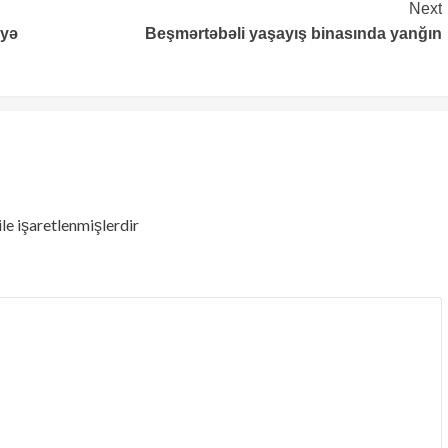
Next
iyə
Beşmərtəbəli yaşayış binasında yanğın
ile işaretlenmişlerdir