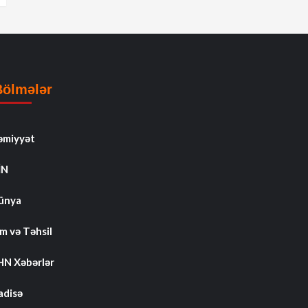
Bölmələr
əmiyyət
İN
ünya
m və Təhsil
HN Xəbərlər
adisə