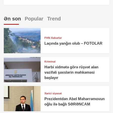
Ən son
Popular
Trend
FHN Xəbərlər
Laçında yanğın olub – FOTOLAR
Kriminal
Hərbi xidmətə görə rüşvət alan
vəzifəli şəxslərin məhkəməsi
başlayır
Xarici siyasət
Prezidentdən Abel Məhərrəmovun
oğlu ilə bağlı SƏRƏNCAM