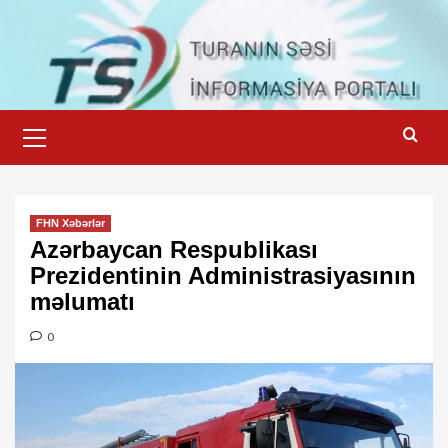
Skip
to
content
Primary
Menu
FHN Xəbərlər
Azərbaycan Respublikası
Prezidentinin Administrasiyasının
məlumatı
0