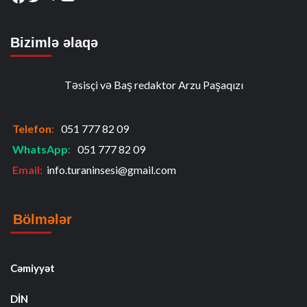
Bizimlə əlaqə
Təsisçi və Baş redaktor Arzu Paşaqızı
Telefon
:
051 777 82 09
WhatsApp
:
051 777 82 09
Email:
info.turaninsesi@gmail.com
Bölmələr
Cəmiyyət
DİN