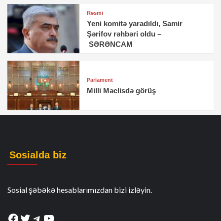
Rəsmi
Yeni komitə yaradıldı, Samir
Şərifov rəhbəri oldu –
SƏRƏNCAM
Parlament
Milli Məclisdə görüş
Sosialda biz
Sosial şəbəkə hesablarımızdan bizi izləyin.
Facebook
Twitter
Telegram
YouTube