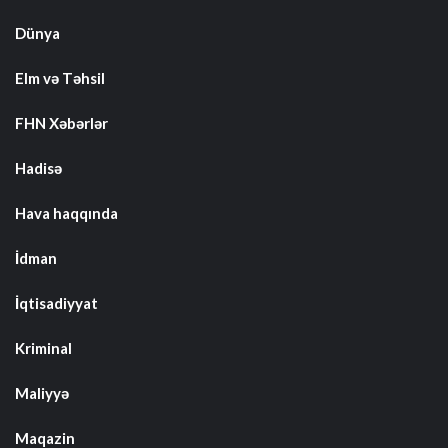
Dünya
Elm və Təhsil
FHN Xəbərlər
Hadisə
Hava haqqında
İdman
İqtisadiyyat
Kriminal
Maliyyə
Maqazin