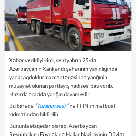
Xəbər verildiyi kimi, sentyabrın 25-də
Azərbaycanın Xankəndi şəhərinin yaxınlığında
yanacaqdoldurma məntəqəsində yanğınla
müşayiət olunan partlayış hadisəsi baş verib.
Hazırda ərazidə yanğın davam edir.
Bu barədə
“
Turanın səsi
“
nə FHN-ın mətbuat
xidmətindən bildirilib.
Bununla əlaqədar olaraq, Azərbaycan
Respublikası Fövqəladə Hallar Nazirliyinin Dövlət