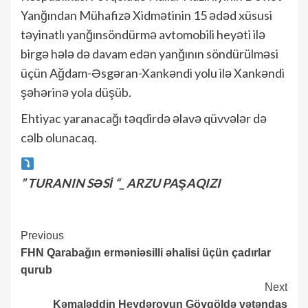
Yanğından Mühafizə Xidmətinin 15 ədəd xüsusi
təyinatlı yanğınsöndürmə avtomobili heyəti ilə
birgə hələ də davam edən yanğının söndürülməsi
üçün Ağdam-Əsgəran-Xankəndi yolu ilə Xankəndi
şəhərinə yola düşüb.
Ehtiyac yaranacağı təqdirdə əlavə qüvvələr də
cəlb olunacaq.
” TURANIN SƏSİ “_ ARZU PAŞAQIZI
Continue
Previous
FHN Qarabağın erməniəsilli əhalisi üçün çadırlar
Reading
qurub
Next
Kəmaləddin Heydərovun Göygöldə vətəndaş