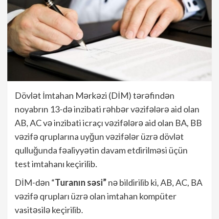
Dövlət İmtahan Mərkəzi (DİM) tərəfindən
noyabrın 13-də inzibati rəhbər vəzifələrə aid olan
AB, AC və inzibati icraçı vəzifələrə aid olan BA, BB
vəzifə qruplarına uyğun vəzifələr üzrə dövlət
qulluğunda fəaliyyətin davam etdirilməsi üçün
test imtahanı keçirilib.
DİM-dən “
Turanın səsi”
nə bildirilib ki, AB, AC, BA
vəzifə qrupları üzrə olan imtahan kompüter
vasitəsilə keçirilib.