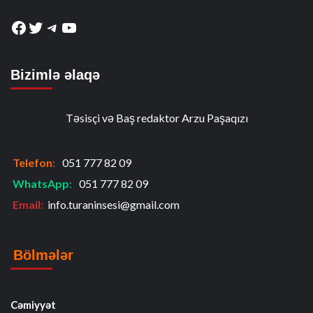
Facebook
Twitter
Telegram
YouTube
Bizimlə əlaqə
Təsisçi və Baş redaktor Arzu Paşaqızı
Telefon
:
051 777 82 09
WhatsApp
:
051 777 82 09
Email:
info.turaninsesi@gmail.com
Bölmələr
Cəmiyyət