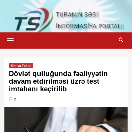
Skip
to
content
Primary
Menu
Elm və Təhsil
Dövlət qulluğunda fəaliyyətin
davam etdirilməsi üzrə test
imtahanı keçirilib
0