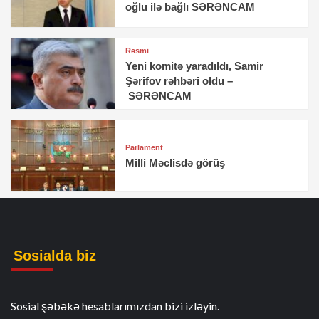
oğlu ilə bağlı SƏRƏNCAM
Rəsmi
Yeni komitə yaradıldı, Samir
Şərifov rəhbəri oldu –
SƏRƏNCAM
Parlament
Milli Məclisdə görüş
Sosialda biz
Sosial şəbəkə hesablarımızdan bizi izləyin.