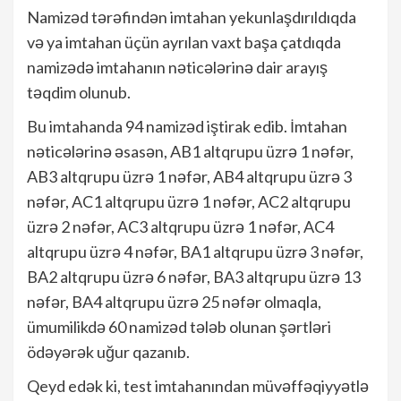
Namizəd tərəfindən imtahan yekunlaşdırıldıqda
və ya imtahan üçün ayrılan vaxt başa çatdıqda
namizədə imtahanın nəticələrinə dair arayış
təqdim olunub.
Bu imtahanda 94 namizəd iştirak edib. İmtahan
nəticələrinə əsasən, AB1 altqrupu üzrə 1 nəfər,
AB3 altqrupu üzrə 1 nəfər, AB4 altqrupu üzrə 3
nəfər, AC1 altqrupu üzrə 1 nəfər, AC2 altqrupu
üzrə 2 nəfər, AC3 altqrupu üzrə 1 nəfər, AC4
altqrupu üzrə 4 nəfər, BA1 altqrupu üzrə 3 nəfər,
BA2 altqrupu üzrə 6 nəfər, BA3 altqrupu üzrə 13
nəfər, BA4 altqrupu üzrə 25 nəfər olmaqla,
ümumilikdə 60 namizəd tələb olunan şərtləri
ödəyərək uğur qazanıb.
Qeyd edək ki, test imtahanından müvəffəqiyyətlə