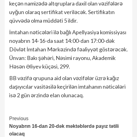
keçən namizədə altqruplara daxil olan vəzifələrə
uyğun olaraq sertifikat veriləcək. Sertifikatın
qüvvədə olma müddəti 5 ildir.
İmtahan nəticələri ilə bağlı Apellyasiya komissiyası
noyabrın 14-16-da saat 14:00-dan 17:00-dək
Dövlət İmtahan Mərkəzində fəaliyyət göstərəcək.
Ünvan: Bakı şəhəri, Nəsimi rayonu, Akademik
Həsən Əliyev küçəsi, 299.
BB vəzifə qrupuna aid olan vəzifələr üzrə kağız
daşıyıcılar vasitəsilə keçirilən imtahanın nəticələri
isə 2 gün ərzində elan olunacaq.
Continue
Previous
Noyabrın 16-dan 20-dək məktəblərdə payız tətili
Reading
olacaq