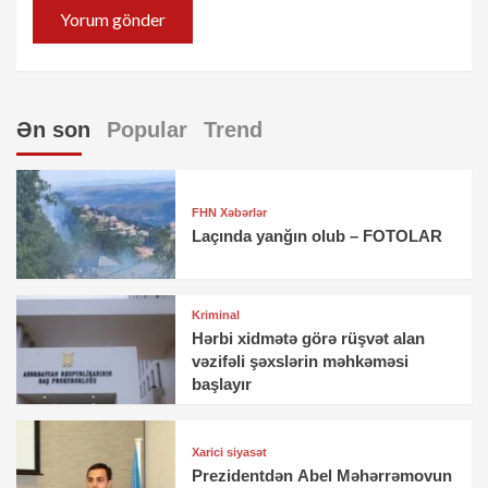
Ən son
Popular
Trend
FHN Xəbərlər
Laçında yanğın olub – FOTOLAR
Kriminal
Hərbi xidmətə görə rüşvət alan
vəzifəli şəxslərin məhkəməsi
başlayır
Xarici siyasət
Prezidentdən Abel Məhərrəmovun