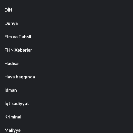
DİN
Dünya
Elm və Təhsil
FHN Xəbərlər
Hadisə
Hava haqqında
İdman
İqtisadiyyat
Kriminal
Maliyyə