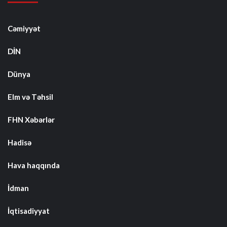
Cəmiyyət
DİN
Dünya
Elm və Təhsil
FHN Xəbərlər
Hadisə
Hava haqqında
İdman
İqtisadiyyat