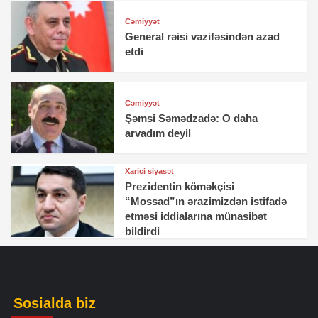
Cəmiyyət
General rəisi vəzifəsindən azad
etdi
Cəmiyyət
Şəmsi Səmədzadə: O daha
arvadım deyil
Xarici siyasət
Prezidentin köməkçisi
“Mossad”ın ərazimizdən istifadə
etməsi iddialarına münasibət
bildirdi
Sosialda biz