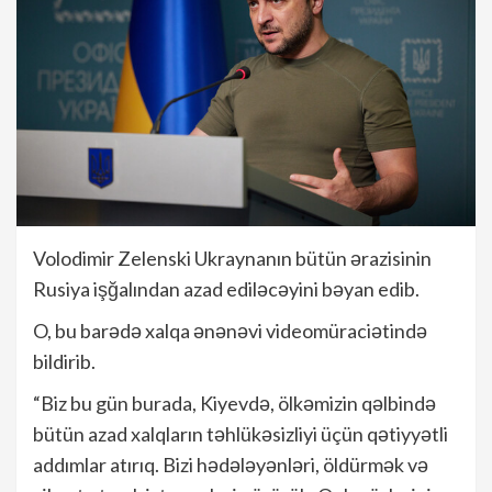
Volodimir Zelenski Ukraynanın bütün ərazisinin
Rusiya işğalından azad ediləcəyini bəyan edib.
O, bu barədə xalqa ənənəvi videomüraciətində
bildirib.
“Biz bu gün burada, Kiyevdə, ölkəmizin qəlbində
bütün azad xalqların təhlükəsizliyi üçün qətiyyətli
addımlar atırıq. Bizi hədələyənləri, öldürmək və