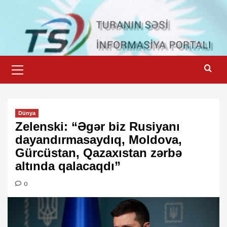
Skip
to
content
Primary
Menu
Dünya
Zelenski: “Əgər biz Rusiyanı
dayandırmasaydıq, Moldova,
Gürcüstan, Qazaxıstan zərbə
altında qalacaqdı”
0