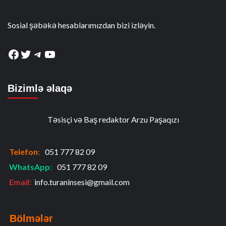
Sosial şəbəkə hesablarımızdan bizi izləyin.
Facebook
Twitter
Telegram
YouTube
Bizimlə əlaqə
Təsisçi və Baş redaktor Arzu Paşaqızı
Telefon
:
051 777 82 09
WhatsApp
:
051 777 82 09
Email:
info.turaninsesi@gmail.com
Bölmələr