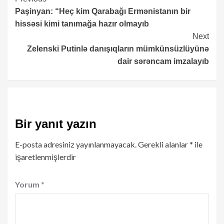
Continue
Paşinyan: “Heç kim Qarabağı Ermənistanın bir
Reading
hissəsi kimi tanımağa hazır olmayıb
Next
Zelenski Putinlə danışıqların mümkünsüzlüyünə
dair sərəncam imzalayıb
Bir yanıt yazın
E-posta adresiniz yayınlanmayacak.
Gerekli alanlar
*
ile
işaretlenmişlerdir
Yorum
*