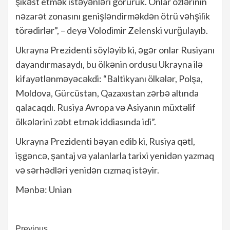
şikəst etmək istəyənləri görürük. Onlar özlərinin
nəzarət zonasını genişləndirməkdən ötrü vəhşilik
törədirlər”, – deyə Volodimir Zelenski vurğulayıb.
Ukrayna Prezidenti söyləyib ki, əgər onlar Rusiyanı
dayandırmasaydı, bu ölkənin ordusu Ukrayna ilə
kifayətlənməyəcəkdi: “Baltikyanı ölkələr, Polşa,
Moldova, Gürcüstan, Qazaxıstan zərbə altında
qalacaqdı. Rusiya Avropa və Asiyanın müxtəlif
ölkələrini zəbt etmək iddiasında idi”.
Ukrayna Prezidenti bəyan edib ki, Rusiya qətl,
işgəncə, şantaj və yalanlarla tarixi yenidən yazmaq
və sərhədləri yenidən cızmaq istəyir.
Mənbə: Unian
Previous