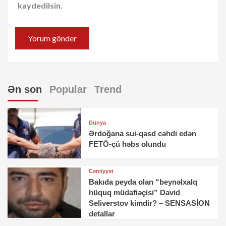
kaydedilsin.
Ən son
Popular
Trend
Dünya
Ərdoğana sui-qəsd cəhdi edən
FETÖ-çü həbs olundu
Cəmiyyət
Bakıda peyda olan “beynəlxalq
hüquq müdafiəçisi” David
Seliverstov kimdir? – SENSASİON
detallar