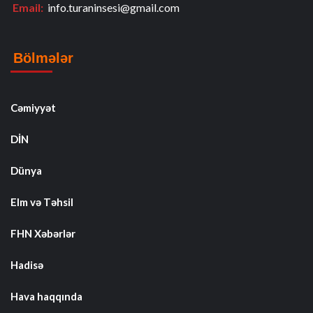
Email:
info.turaninsesi@gmail.com
Bölmələr
Cəmiyyət
DİN
Dünya
Elm və Təhsil
FHN Xəbərlər
Hadisə
Hava haqqında