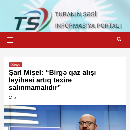
Skip
to
content
Primary
Menu
Dünya
Şarl Mişel: “Birgə qaz alışı
layihəsi artıq təxirə
salınmamalıdır”
0