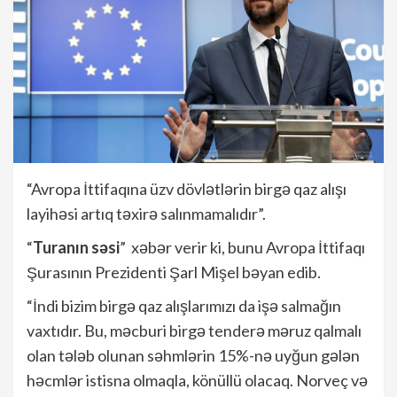
“Avropa İttifaqına üzv dövlətlərin birgə qaz alışı
layihəsi artıq təxirə salınmamalıdır”.
“
Turanın səsi
” xəbər verir ki, bunu Avropa İttifaqı
Şurasının Prezidenti Şarl Mişel bəyan edib.
“İndi bizim birgə qaz alışlarımızı da işə salmağın
vaxtıdır. Bu, məcburi birgə tenderə məruz qalmalı
olan tələb olunan səhmlərin 15%-nə uyğun gələn
həcmlər istisna olmaqla, könüllü olacaq. Norveç və