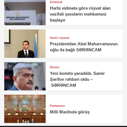
Kriminal
Hərbi xidmətə görə rüşvət alan
vəzifəli şəxslərin məhkəməsi
başlayır
Xarici siyasət
Prezidentdən Abel Məhərrəmovun
oğlu ilə bağlı SƏRƏNCAM
Rəsmi
Yeni komitə yaradıldı, Samir
Şərifov rəhbəri oldu –
SƏRƏNCAM
Parlament
Milli Məclisdə görüş