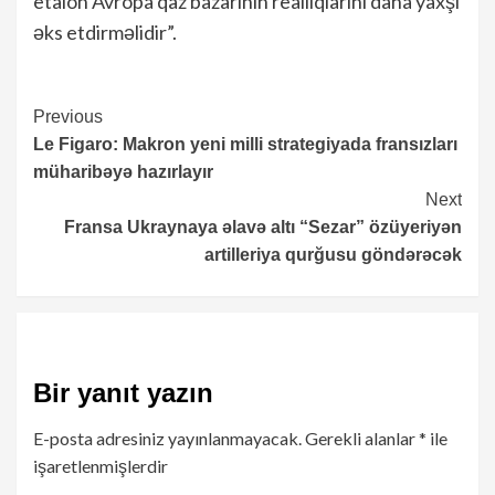
etalon Avropa qaz bazarının reallıqlarını daha yaxşı
əks etdirməlidir”.
Continue
Previous
Le Figaro: Makron yeni milli strategiyada fransızları
Reading
müharibəyə hazırlayır
Next
Fransa Ukraynaya əlavə altı “Sezar” özüyeriyən
artilleriya qurğusu göndərəcək
Bir yanıt yazın
E-posta adresiniz yayınlanmayacak.
Gerekli alanlar
*
ile
işaretlenmişlerdir