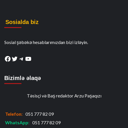
Sosialda biz
Sosial şəbəkə hesablarımızdan bizi izləyin.
Facebook
Twitter
Telegram
YouTube
Bizimlə əlaqə
Təsisçi və Baş redaktor Arzu Paşaqızı
Telefon
:
051 777 82 09
WhatsApp
:
051 777 82 09