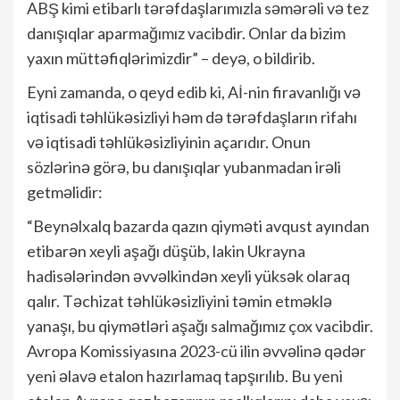
ABŞ kimi etibarlı tərəfdaşlarımızla səmərəli və tez
danışıqlar aparmağımız vacibdir. Onlar da bizim
yaxın müttəfiqlərimizdir” – deyə, o bildirib.
Eyni zamanda, o qeyd edib ki, Aİ-nin firavanlığı və
iqtisadi təhlükəsizliyi həm də tərəfdaşların rifahı
və iqtisadi təhlükəsizliyinin açarıdır. Onun
sözlərinə görə, bu danışıqlar yubanmadan irəli
getməlidir:
“Beynəlxalq bazarda qazın qiyməti avqust ayından
etibarən xeyli aşağı düşüb, lakin Ukrayna
hadisələrindən əvvəlkindən xeyli yüksək olaraq
qalır. Təchizat təhlükəsizliyini təmin etməklə
yanaşı, bu qiymətləri aşağı salmağımız çox vacibdir.
Avropa Komissiyasına 2023-cü ilin əvvəlinə qədər
yeni əlavə etalon hazırlamaq tapşırılıb. Bu yeni