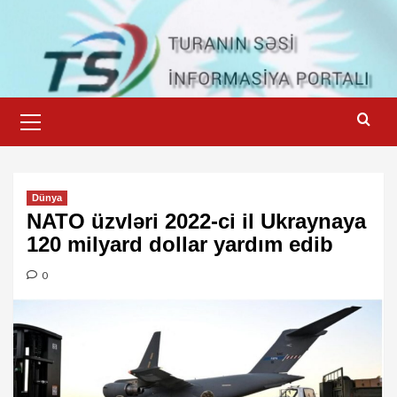
Skip
to
content
Primary
Menu
Dünya
NATO üzvləri 2022-ci il Ukraynaya
120 milyard dollar yardım edib
0