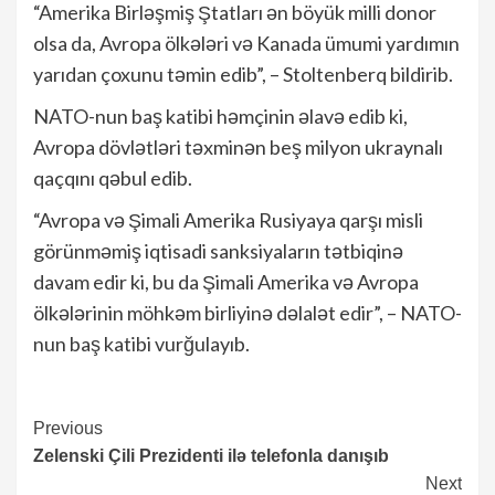
“Amerika Birləşmiş Ştatları ən böyük milli donor
olsa da, Avropa ölkələri və Kanada ümumi yardımın
yarıdan çoxunu təmin edib”, – Stoltenberq bildirib.
NATO-nun baş katibi həmçinin əlavə edib ki,
Avropa dövlətləri təxminən beş milyon ukraynalı
qaçqını qəbul edib.
“Avropa və Şimali Amerika Rusiyaya qarşı misli
görünməmiş iqtisadi sanksiyaların tətbiqinə
davam edir ki, bu da Şimali Amerika və Avropa
ölkələrinin möhkəm birliyinə dəlalət edir”, – NATO-
nun baş katibi vurğulayıb.
Continue
Previous
Zelenski Çili Prezidenti ilə telefonla danışıb
Reading
Next