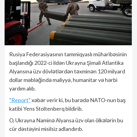
Rusiya Federasiyasının tammiqyaslı müharibəsinin
başlandığı 2022-ci ildən Ukrayna Şimali Atlantika
Alyansına üzv dövlətlərdən təxminən 120 milyard
dollar məbləğində maliyyə, humanitar və hərbi
yardım alıb.
“Report”
xəbər verir ki, bu barədə NATO-nun baş
katibi Yens Stoltenberq bildirib.
O, Ukrayna Naminə Alyansa üzv olan ölkələrin bu
cür dəstəyini misilsiz adlandırıb.