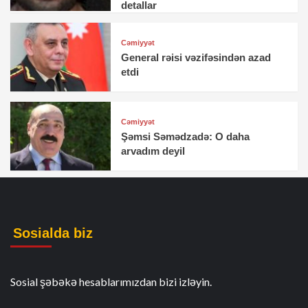
detallar
Cəmiyyət
General rəisi vəzifəsindən azad
etdi
Cəmiyyət
Şəmsi Səmədzadə: O daha
arvadım deyil
Sosialda biz
Sosial şəbəkə hesablarımızdan bizi izləyin.