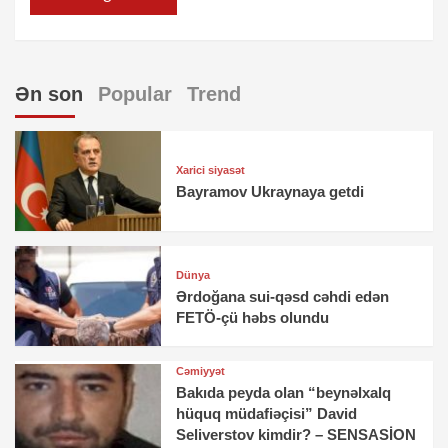
Ən son
Popular
Trend
Xarici siyasət
Bayramov Ukraynaya getdi
Dünya
Ərdoğana sui-qəsd cəhdi edən
FETÖ-çü həbs olundu
Cəmiyyət
Bakıda peyda olan “beynəlxalq
hüquq müdafiəçisi” David
Seliverstov kimdir? – SENSASİON