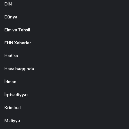
DİN
Dünya
Elm və Təhsil
FHN Xəbərlər
Hadisə
Hava haqqında
İdman
İqtisadiyyat
Kriminal
Maliyyə