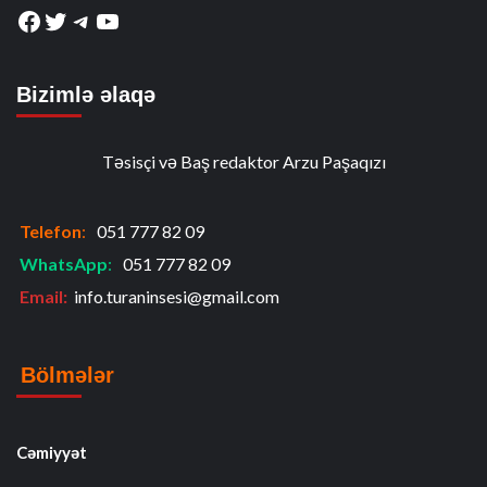
Facebook
Twitter
Telegram
YouTube
Bizimlə əlaqə
Təsisçi və Baş redaktor Arzu Paşaqızı
Telefon
:
051 777 82 09
WhatsApp
:
051 777 82 09
Email:
info.turaninsesi@gmail.com
Bölmələr
Cəmiyyət