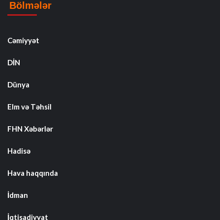
Bölmələr
Cəmiyyət
DİN
Dünya
Elm və Təhsil
FHN Xəbərlər
Hadisə
Hava haqqında
İdman
İqtisadiyyat