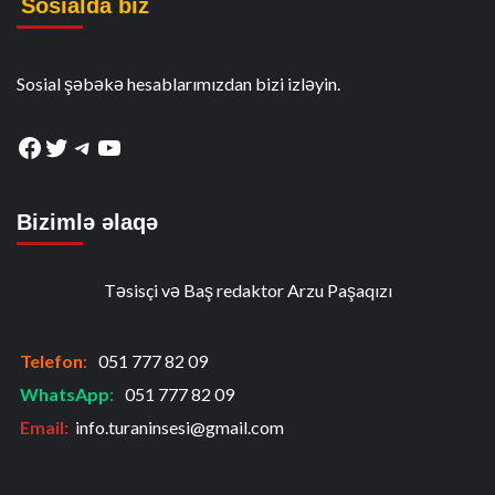
Sosialda biz
Sosial şəbəkə hesablarımızdan bizi izləyin.
Facebook
Twitter
Telegram
YouTube
Bizimlə əlaqə
Təsisçi və Baş redaktor Arzu Paşaqızı
Telefon
:
051 777 82 09
WhatsApp
:
051 777 82 09
Email:
info.turaninsesi@gmail.com