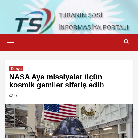
Skip
to
content
Primary
Menu
Dünya
NASA Aya missiyalar üçün
kosmik gəmilər sifariş edib
0