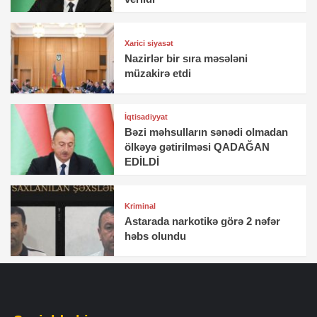
Xarici siyasət
Nazirlər bir sıra məsələni
müzakirə etdi
İqtisadiyyat
Bəzi məhsulların sənədi olmadan
ölkəyə gətirilməsi QADAĞAN
EDİLDİ
Kriminal
Astarada narkotikə görə 2 nəfər
həbs olundu