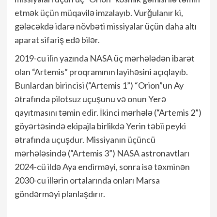
etmək üçün müqavilə imzalayıb. Vurğulanır ki,
gələcəkdə idarə növbəti missiyalar üçün daha altı
aparat sifariş edə bilər.
2019-cu ilin yazında NASA üç mərhələdən ibarət
olan “Artemis” proqramının layihəsini açıqlayıb.
Bunlardan birincisi (“Artemis 1”) “Orion”un Ay
ətrafında pilotsuz uçuşunu və onun Yerə
qayıtmasını təmin edir. İkinci mərhələ (“Artemis 2”)
göyərtəsində ekipajla birlikdə Yerin təbii peyki
ətrafında uçuşdur. Missiyanın üçüncü
mərhələsində (“Artemis 3”) NASA astronavtları
2024-cü ildə Aya endirməyi, sonra isə təxminən
2030-cu illərin ortalarında onları Marsa
göndərməyi planlaşdırır.