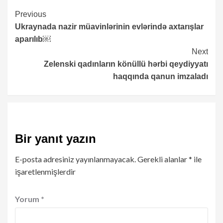
Continue
Previous
Ukraynada nazir müavinlərinin evlərində axtarışlar
Reading
aparılıb￼
Next
Zelenski qadınların könüllü hərbi qeydiyyatı
haqqında qanun imzaladı
Bir yanıt yazın
E-posta adresiniz yayınlanmayacak.
Gerekli alanlar
*
ile
işaretlenmişlerdir
Yorum
*