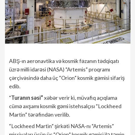
ABŞ-ın aeronavtika və kosmik fəzanın tədqiqatı
üzrə milli idarəsi (NASA) “Artemis” proqramı
çərçivəsində daha üç “Orion” kosmik gəmisi sifariş
edib.
“
Turanın səsi”
xəbər verir ki, müvafiq açıqlama
cümə axşamı kosmik gəmi istehsalçısı “Lockheed
Martin” tərəfindən verilib.
“Lockheed Martin” şirkəti NASA-nı “Artemis”
missiyaları üçün üç “Orion” kosmik gəmisi ilə təmin