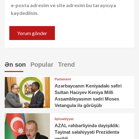
e-posta adresim ve site adresim bu tarayıcıya
kaydedilsin.
Ən son
Popular
Trend
Parlament
Azərbaycanın Keniyadakı səfiri
Sultan Hacıyev Keniya Milli
Assambleyasının sədri Moses
Vetangula ilə görüşüb
İqtisadiyyat
AZAL rəhbərliyində dəyişiklik:
Təyinat səlahiyyəti Prezidentə
verildi