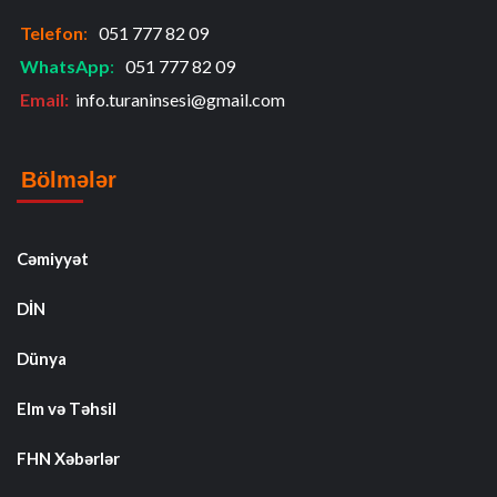
Telefon
:
051 777 82 09
WhatsApp
:
051 777 82 09
Email:
info.turaninsesi@gmail.com
Bölmələr
Cəmiyyət
DİN
Dünya
Elm və Təhsil
FHN Xəbərlər