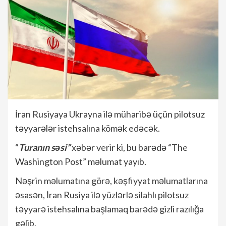
İran Rusiyaya Ukrayna ilə müharibə üçün pilotsuz
təyyarələr istehsalına kömək edəcək.
“
Turanın səsi”
xəbər verir ki, bu barədə “The
Washington Post” məlumat yayıb.
Nəşrin məlumatına görə, kəşfiyyat məlumatlarına
əsasən, İran Rusiya ilə yüzlərlə silahlı pilotsuz
təyyarə istehsalına başlamaq barədə gizli razılığa
gəlib.