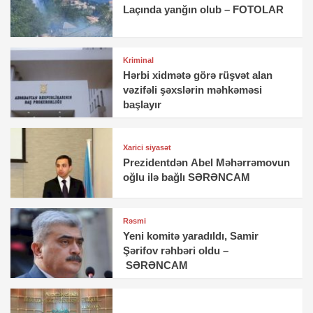
Laçında yanğın olub – FOTOLAR
Kriminal
Hərbi xidmətə görə rüşvət alan
vəzifəli şəxslərin məhkəməsi
başlayır
Xarici siyasət
Prezidentdən Abel Məhərrəmovun
oğlu ilə bağlı SƏRƏNCAM
Rəsmi
Yeni komitə yaradıldı, Samir
Şərifov rəhbəri oldu –
SƏRƏNCAM