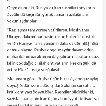
Qeyd olunur ki, Rusiya və İran rəsmiləri noyabrın
əvvəlində keçirilən görüş zamanı razılaşmanı
yekunlaşdırıblar.
“Razılaşma tam yerinə yetirilərsə, Moskvanın
Ukraynadakı müharibəsinə artıq həlledici dəstək
verən Rusiya-İran alyansının daha da dərinləşməsi
demək olacaq. Rusiya doqquz aydır davam edən
müharibənin xarakterini dəyişdirən nisbətən ucuz,
lakin çox dağıdıcı silah ehtiyatlarını kəskin şəkildə
artıra bilər”, – nəşr vurğulayıb.
Məlumata görə, Rusiya üçün bu saziş doqquz aylıq
döyüşlərdən sonra dəqiq idarə olunan sursatlara
kritik ehtiyacı ödəyə bilər. Rəsmilər bildiriblər ki,
sazişlər, həmçinin İran üçün əhəmiyyətli iqtisadi və
siyasi faydalar verir. Tehran Ukrayna ilə