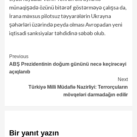
münaqişədə özünü bitərəf göstərməyə çalışsa da,
İrana məxsus pilotsuz təyyarələrin Ukrayna
şəhərləri üzərində peyda olması Avropadan yeni
iqtisadi sanksiyalar təhdidinə səbəb olub.
Continue
Previous
ABŞ Prezidentinin doğum gününü necə keçirəcəyi
Reading
açıqlanıb
Next
Türkiyə Milli Müdafiə Nazirliyi: Terrorçuların
mövqeləri darmadağın edilir
Bir yanıt yazın