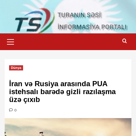
Skip
to
content
Primary
Menu
Dünya
İran və Rusiya arasında PUA
istehsalı barədə gizli razılaşma
üzə çıxıb
0