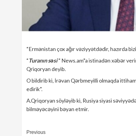
“Ermənistan çox ağır vəziyyətdədir, hazırda bizi
“
Turanın səsi
” News.am”a istinadən xəbər verir
Qriqoryan deyib.
O bildirib ki, İrəvan Qərbmeyilli olmaqda ittiham
edirik”.
A.Qriqoryan söyləyib ki, Rusiya siyasi səviyyəd
bilməyəcəyini bəyan etmir.
Continue
Previous