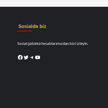
Sosialda biz
Sosial şəbəkə hesablarımızdan bizi izləyin.
Facebook
Twitter
Telegram
YouTube