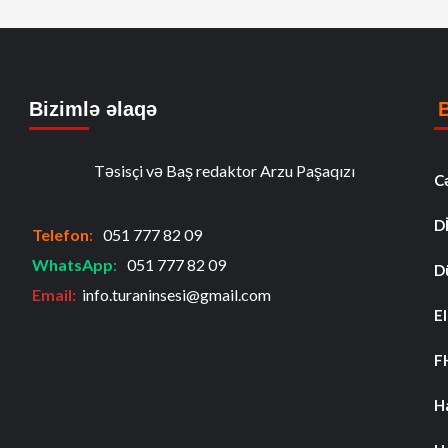
Bizimlə əlaqə
Təsisçi və Baş redaktor Arzu Paşaqızı
C
D
Telefon
:
051 777 82 09
WhatsApp
:
051 777 82 09
D
Email:
info.turaninsesi@gmail.com
El
F
H