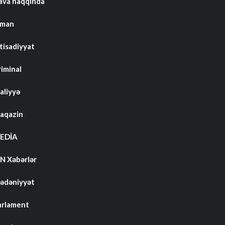
ava haqqında
dman
tisadiyyat
riminal
aliyyə
aqazin
EDİA
N Xəbərlər
ədəniyyət
arlament