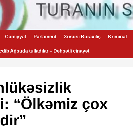
Cəmiyyət
Parlament
Xüsusi Buraxılış
Kriminal
 edib Ağsuda tulladılar – Dəhşətli cinayət
lükəsizlik
bi: “Ölkəmiz çox
dir”