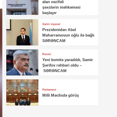
alan vəzifəli
şəxslərin məhkəməsi
başlayır
Xarici siyasət
Prezidentdən Abel
Məhərrəmovun oğlu ilə bağlı
SƏRƏNCAM
Rəsmi
Yeni komitə yaradıldı, Samir
Şərifov rəhbəri oldu –
SƏRƏNCAM
Parlament
Milli Məclisdə görüş