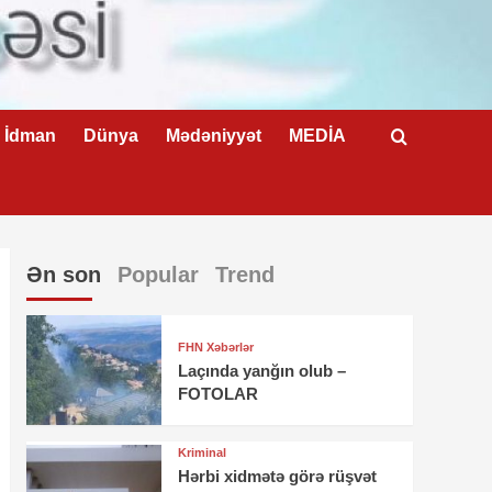
İdman
Dünya
Mədəniyyət
MEDİA
Ən son
Popular
Trend
FHN Xəbərlər
Laçında yanğın olub –
FOTOLAR
Kriminal
Hərbi xidmətə görə rüşvət