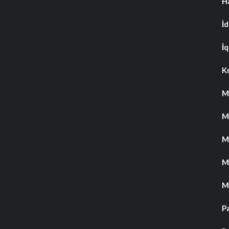
H
İ
İq
K
M
M
M
M
M
P