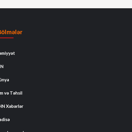
Bölmələr
əmiyyət
İN
ünya
m və Təhsil
HN Xəbərlər
adisə